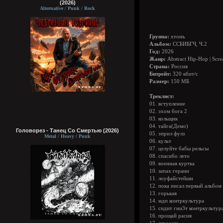
(2026)
Alternative / Punk / Rock
Группа:
хтонъ
Альбом:
ССБИБГЧ, Ч.2
Год:
2026
Жанр:
Abstract Hip-Hop | Scr
Страна:
Россия
Битрейт:
320 кбит/с
Размер:
150 МБ
Треклист:
01. вступление
02. эхом бога 2
03. кольщик
04. тайга(Демо)
Головорез - Tанец Со Смертью (2026)
05. эприл фулз
Metal / Heavy / Punk
06. культ
07. целуйте бабы рельсы
08. спасибо лето
09. военная куртка
10. запах герани
11. лоуфайстейшн
12. пока писал первый альбом
13. горькая
14. мдп контркультура
15. сидит гни3т контркультур
16. прощай расия