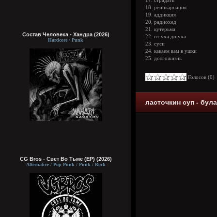
17. страдать
18. реинкарнация
19. аддикция
20. радиохед
21. кутерьма
Состав Человека - Хандра (2026)
22. от уха до уха
Hardcore / Punk
23. суси
24. какаем вам в ушки
25. долгожизнь
Голосов (
0
ласточкин суп - була
CG Bros - Свет Во Тьме (EP) (2026)
Alternative / Pop Punk / Punk / Rock