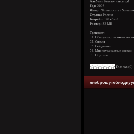
Альбом:
Балхазу навсегда!
Год:
2026
Жанр:
Nintendocore / Screamo
Страна:
Россия
Битрейт:
320 кбит/с
Размер:
32 МБ
Треклист:
01. Обещания, писанные по в
02. Силуэт
03. Гнёздышко
04. Многоуважаемые соседи
05. Опухоль
Голосов (
0
янеброшутебяоднууми