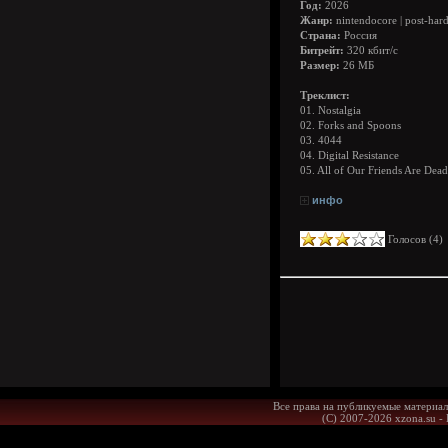
Год:
2026
Жанр:
nintendocore | post-har
Страна:
Россия
Битрейт:
320 кбит/с
Размер:
26 МБ
Треклист:
01. Nostalgia
02. Forks and Spoons
03. 4044
04. Digital Resistance
05. All of Our Friends Are Dead
инфо
Голосов (
4
Все права на публикуемые материал
(С) 2007-2026 xzona.su -