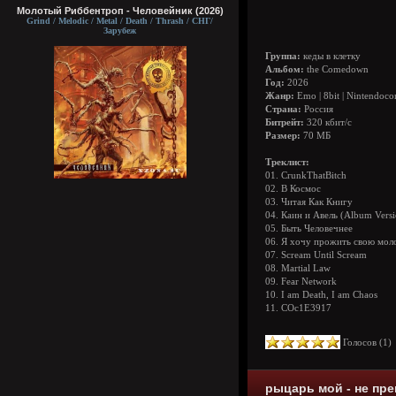
Молотый Риббентроп - Человейник (2026)
Grind / Melodic / Metal / Death / Thrash / СНГ/
Зарубеж
Группа:
кеды в клетку
Альбом:
the Comedown
Год:
2026
Жанр:
Emo | 8bit | Nintendocor
Страна:
Россия
Битрейт:
320 кбит/с
Размер:
70 МБ
Треклист:
01. CrunkThatBitch
02. В Космос
03. Читая Как Книгу
04. Каин и Авель (Album Versi
05. Быть Человечнее
06. Я хочу прожить свою мол
07. Scream Until Scream
08. Martial Law
09. Fear Network
10. I am Death, I am Chaos
11. COc1E3917
Голосов (
1
рыцарь мой - не пре