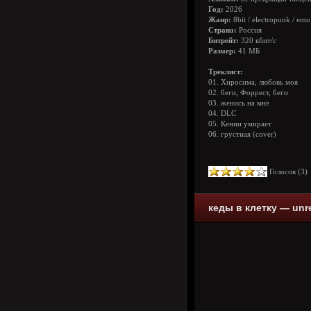
Год:
2026
Жанр:
8bit / electropunk / emo
Страна:
Россия
Битрейт:
320 кбит/с
Размер:
41 МБ
Треклист:
01. Хиросима, любовь моя
02. беги, Форрест, беги
03. женись на мне
04. DLC
05. Кенни умирает
06. грустная (cover)
Голосов (
3
кеды в клетку — unre