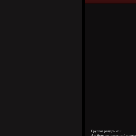
Группа:
рыцарь мой
Альбом:
не прекращай танцев