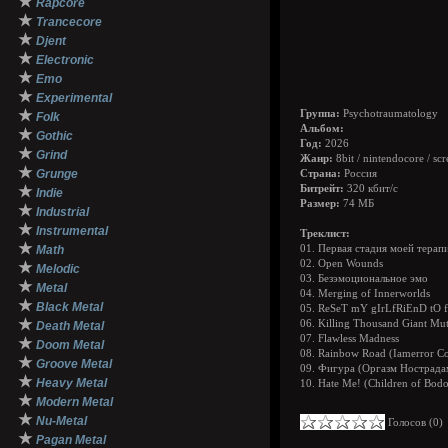
★
Rapcore
★
Trancecore
★
Djent
★
Electronic
★
Emo
★
Experimental
★
Группа:
Psychotraumatology
Folk
Альбом:
★
Gothic
Год:
2026
★
Grind
Жанр:
8bit / nintendocore / sc
★
Grunge
Страна:
Россия
★
Битрейт:
320 кбит/с
Indie
Размер:
74 МБ
★
Industrial
★
Instrumental
Треклист:
★
Math
01. Первая стадия моей терап
02. Open Wounds
★
Melodic
03. Безэмоциональное эмо
★
Metal
04. Merging of Innerworlds
★
Black Metal
05. ReSeT mY gIrLfRiEnD tO 
★
06. Killing Thousand Giant Mut
Death Metal
07. Flawless Madness
★
Doom Metal
08. Rainbow Road (Iamerror C
★
Groove Metal
09. Фигура (Оргазм Нострада
★
Heavy Metal
10. Hate Me! (Children of Bod
★
Modern Metal
★
Nu-Metal
Голосов (
0
★
Pagan Metal