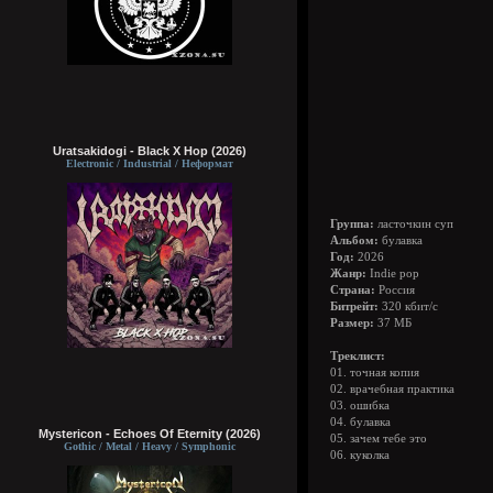
Uratsakidogi - Black X Hop (2026)
Electronic / Industrial / Неформат
Группа:
ласточкин суп
Альбом:
булавка
Год:
2026
Жанр:
Indie pop
Страна:
Россия
Битрейт:
320 кбит/с
Размер:
37 МБ
Треклист:
01. точная копия
02. врачебная практика
03. ошибка
04. булавка
Mystericon - Echoes Of Eternity (2026)
05. зачем тебе это
Gothic / Metal / Heavy / Symphonic
06. куколка