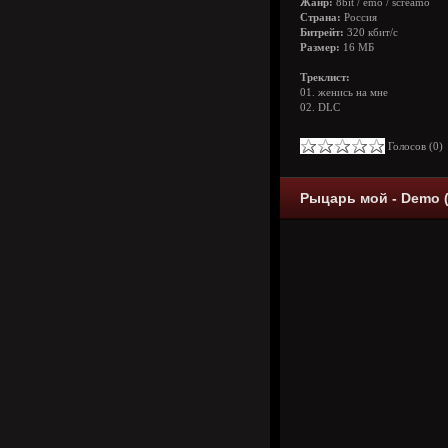
Жанр:
8bit / emo / screamo
Страна:
Россия
Битрейт:
320 кбит/с
Размер:
16 МБ
Треклист:
01. женись на мне
02. DLC
Голосов (
0
Рыцарь мой - Demo (