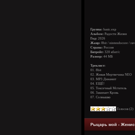
Группа:
basic.exp
Альбом:
Радости Жизни
Год:
2026
Жанр:
8bit / nintendocore / ra
Страна:
Россия
Битрейт:
320 кбит/с
Размер:
44 МБ
Треклист:
01. 8bit
02. Живая Мертвечина NEO
03. MP3 Динамит
04. ЕЩЁ!
05. Токсичный Мститель
06. Закипает Кровь
07. Солнышко
Голосов (
2
Рыцарь мой - Женись 