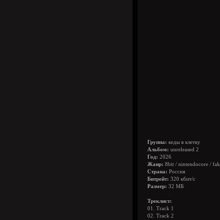
Группа:
кеды в клетку
Альбом:
unreleased 2
Год:
2026
Жанр:
8bit / nintendocore / fak
Страна:
Россия
Битрейт:
320 кбит/с
Размер:
32 МБ
Треклист:
01. Track 1
02. Track 2