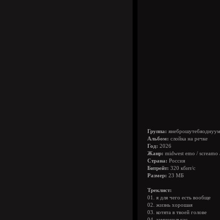
Группа:
янеброшутебяоднуум
Альбом:
слойка на речке
Год:
2026
Жанр:
midwest emo / screamo / 
Страна:
Россия
Битрейт:
320 кбит/с
Размер:
23 МБ
Треклист:
01. я для чего есть вообще
02. жизнь хорошая
03. котята в твоей голове
04. замиокулькас