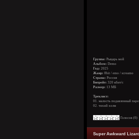
Группа:
Рыцарь мой
Альбом:
Demo
Год:
2025
Жанр:
8bit / emo / screamo
Страна:
Россия
Битрейт:
320 кбит/с
Размер:
13 МБ
Треклист:
01. малость подавленный паре
02. тихий холм
Голосов (
0
Super Awkward Lizard