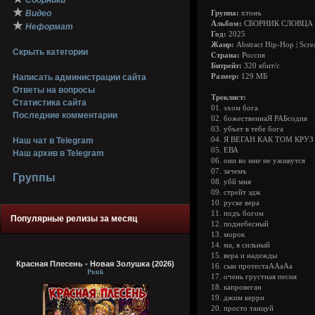
Сборники
★
Видео
Группа:
хтонъ
★
Альбом:
СБОРНИК СЛОВЦА 
Неформат
Год:
2025
Жанр:
Abstract Hip-Hop | Scr
Скрыть категории
Страна:
Россия
Битрейт:
320 кбит/с
Написать администрации сайта
Размер:
129 МБ
Ответы на вопросы
Треклист:
Статистика сайта
01. эхом бога
Последние комментарии
02. божественнаЯ РАБсодия
03. убъет в тебе бога
Наш чат в Telegram
04. Я ВЕГАН КАК ТОМ КРУЗ
05. ЕВА
Наш архив в Telegram
06. они во мне не уживутся
07. зачемъ
Группы
08. убй мня
09. стрейт эдж
10. руске вера
11. подъ богом
Популярные релизы за месяц
12. поднебесный
13. морок
14. ма, я сильный
15. вера и надежды
Красная Плесень - Новая Золушка (2026)
16. сын протестаААаАа
Punk
17. очень грустная песня
18. капровеган
19. джим керри
20. просто танцуй