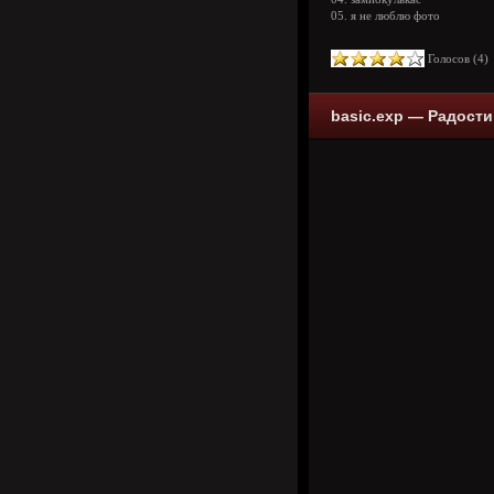
05. я не люблю фото
Голосов (
4
basic.exp — Радости