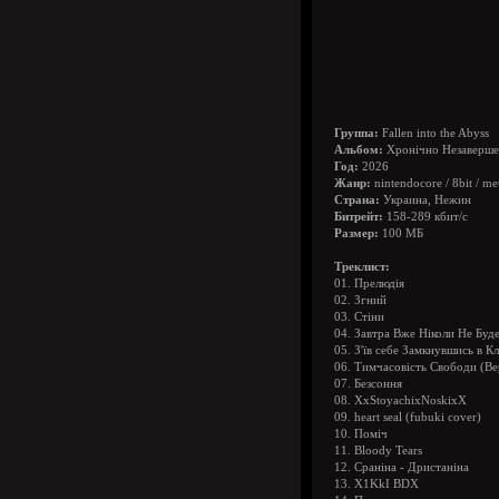
Группа:
Fallen into the Abyss
Альбом:
Хронічно Незавершен
Год:
2026
Жанр:
nintendocore / 8bit / met
Страна:
Украина, Нежин
Битрейт:
158-289 кбит/с
Размер:
100 МБ
Треклист:
01. Прелюдія
02. Згний
03. Стіни
04. Завтра Вже Ніколи Не Буд
05. З'їв себе Замкнувшись в Кл
06. Тимчасовість Свободи (В
07. Безсоння
08. XxStoyachixNoskixX
09. heart seal (fubuki cover)
10. Поміч
11. Bloody Tears
12. Сраніна - Дристаніна
13. Х1KkI BDX