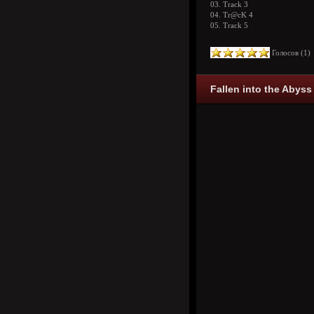
03. Track 3
04. Tr@cK 4
05. Track 5
Голосов (
1
Fallen into the Abyss