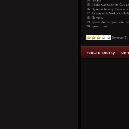
14. Пастка
15. I don't wanna be the Guy 
16. Правила Каналу Людасьок
17. XxStoyachixNoskixX (Найп
18. Поглянь
19. Демка Липня Двадцять П'я
20. Speedruined
Голосов (
5
кеды в клетку — unre