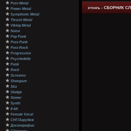
★
Post-Metal
хтонъ - СБОРНИК 
★
Power Metal
★
Symphonic Metal
★
Thrash Metal
★
Viking Metal
★
Noise
★
Pop Punk
★
Post-Punk
★
Post-Rock
★
Progressive
★
Psychedelic
★
Punk
★
Rock
★
Screamo
★
Shoegaze
★
Ska
★
Sludge
★
Stoner
★
Synth
★
8-bit
★
Female Vocal
★
СНГ/Зарубеж
★
Дискографии
★