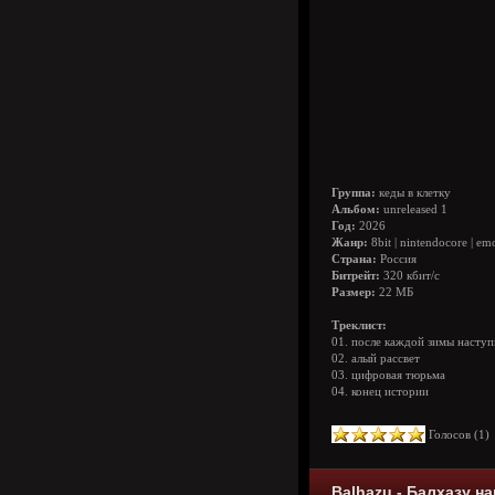
Группа:
кеды в клетку
Альбом:
unreleased 1
Год:
2026
Жанр:
8bit | nintendocore | em
Страна:
Россия
Битрейт:
320 кбит/с
Размер:
22 МБ
Треклист:
01. после каждой зимы наступ
02. алый рассвет
03. цифровая тюрьма
04. конец истории
Голосов (
1
Balhazu - Балхазу на