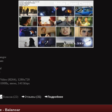
angre
раю
al
я
ideo (H264), 1280x720
100Hz, stereo, 1411kbps
Голосов (
22
)
Отзывы (31)
Подробнее
e - Balancar