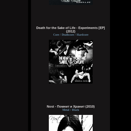
Я - робот
Wirtuozik
Вчера в 20:40:37
А если бы мне ещё и вместо мозга
Death for the Sake of Life - Experiments [EP]
вставили мощный компьют, то ч бы еще и
(2012)
получил знания ко всему, либо чтобы
Core / Deathcore / Hardcore
мозг что-то типа ии из гугла ловил с
ответами на любые поставленные мной
вопросы
Wirtuozik
Вчера в 20:39:10
А я чужой земля смотрю. Хочу чтобы мой
разум тоже жил в теле робота. Похер на
эмоции, чувства, на их отсутствие, на то
что не смогу, есть, бухать, трахаться.
Зато можно мыслить хрен знает сколько,
пока батарея не сдохнет, но и тут могут
тебя обновить, типа пока тело робота
отключается, разум не умирает. Почему
до сих пор не создали такую хуйню?
Nost - Помнит и Хранит (2010)
Приходится недолго жить и умирать
Metal / Black
Bestial
Вчера в 20:36:12