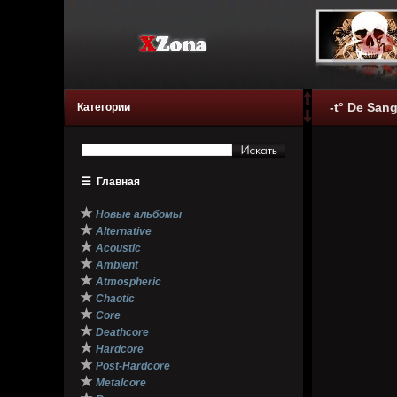
-t° De San
Категории
☰
Главная
★
Новые альбомы
★
Alternative
★
Acoustic
★
Ambient
★
Atmospheric
★
Chaotic
★
Core
★
Deathcore
★
Hardcore
★
Post-Hardcore
★
Metalcore