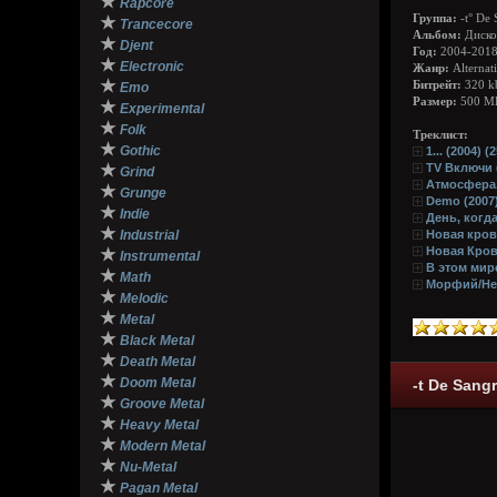
★
Rapcore
Группа:
-t° De 
★
Trancecore
Альбом:
Диско
★
Djent
Год:
2004-201
★
Electronic
Жанр:
Alternat
★
Битрейт:
320 k
Emo
Размер:
500 М
★
Experimental
★
Folk
Треклист:
★
Gothic
1... (2004) (
★
TV Включи (
Grind
Атмосфера.
★
Grunge
Demo (2007)
★
Indie
День, когда
★
Industrial
Новая кров
Новая Кровь
★
Instrumental
В этом мире
★
Math
Морфий/Нес
★
Melodic
★
Metal
★
Black Metal
★
Death Metal
★
Doom Metal
-t De Sang
★
Groove Metal
★
Heavy Metal
★
Modern Metal
★
Nu-Metal
★
Pagan Metal