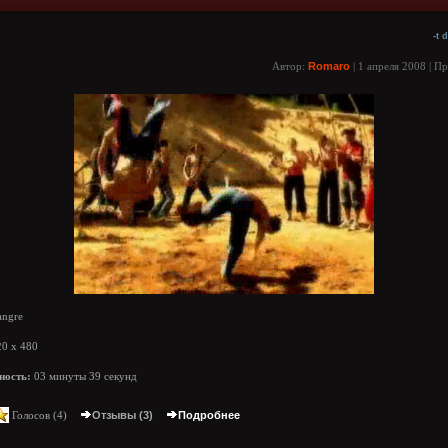
-t 
Автор:
Romaro
| 1 апреля 2008 | П
angre
0 x 480
ность:
03 минуты 39 секунд
Голосов (
4
)
Отзывы (3)
Подробнее