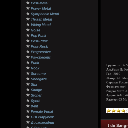
★
Post-Metal
★
Power Metal
★
Symphonic Metal
★
Thrash Metal
★
Viking Metal
★
Noise
★
Pop Punk
★
Post-Punk
★
Post-Rock
★
Progressive
★
Psychedelic
★
Punk
Группа:
-t De S
★
Rock
Альбом:
На К
★
Screamo
Год:
2010
★
Жанр:
Alt. Met
Shoegaze
Страна:
Росси
★
Ska
Формат:
mp4
★
Sludge
Видео:
MPEG4 V
★
Stoner
Аудио:
AAC, 44
★
Размер:
63 Mb
Synth
★
8-bit
★
Female Vocal
★
СНГ/Зарубеж
★
Дискографии
-t de Sangr
★