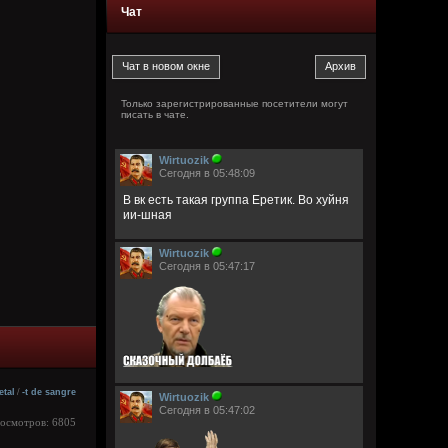
Чат
Только зарегистрированные посетители могут
писать в чате.
Wirtuozik
Сегодня в 05:48:09
В вк есть такая группа Еретик. Во хуйня
ии-шная
Wirtuozik
Сегодня в 05:47:17
etal
/
-t de sangre
Wirtuozik
Сегодня в 05:47:02
росмотров: 6805