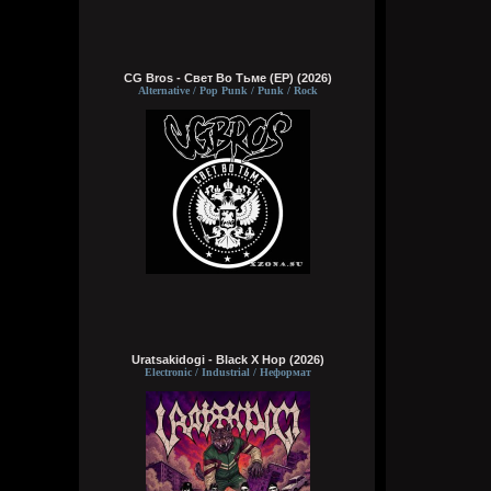
CG Bros - Свет Во Тьме (EP) (2026)
Alternative / Pop Punk / Punk / Rock
Uratsakidogi - Black X Hop (2026)
Electronic / Industrial / Неформат