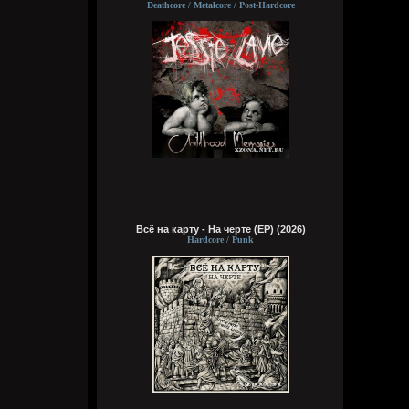
Deathcore / Metalcore / Post-Hardcore
Wirtuozik
Вчера в 16:15:56
А вы знали что Кадышевой 67 лет?
Странно, в моем детстве я думал ей
столько же. Получается она и не стареет
даже, ей все время 60
Всё на карту - На черте (ЕР) (2026)
Hardcore / Punk
Кукуня
Вчера в 16:15:29
Wirtuozik
Вчера в 16:15:10