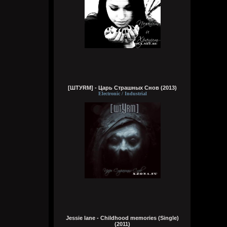
чё там?
typical crabs
Вчера в 18:03:33
вот шок и оксимирон ахуееный батл.
сразу понял чьих рук дело. аббалбиск и
ххос
typical crabs
Вчера в 18:00:43
[ШТУRМ] - Царь Страшных Снов (2013)
Electronic / Industrial
а видосы то остались
Bestial
Вчера в 17:59:12
Ну лежит, то и упало
typical crabs
Вчера в 17:57:59
пересматриваю баттлы. ведь
версус,слово и рбл уже загнулись. даже
лига гнойного помоему.
Кукуня
Jessie lane - Childhood memories (Single)
Вчера в 16:16:37
(2011)