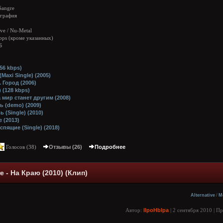
Sangre
графия
8
ive / Nu-Metal
bps (кроме указанных)
Б
256 kbps)
Maxi Single) (2005)
 Город (2006)
 (128 kbps)
 мир станет другим (2008)
ь (demo) (2009)
 (Single) (2010)
 (2013)
пящие (Single) (2018)
Голосов (
38
)
Отзывы (26)
Подробнее
re - На Краю (2010) (Клип)
Alternative
/
M
Автор:
IIpoHbIpa
| 2 сентября 2010 | П