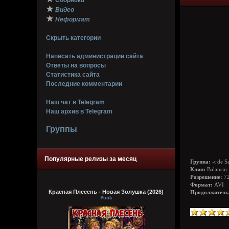
Сборники
★
Видео
★
Неформат
Скрыть категории
Написать администрации сайта
Ответы на вопросы
Статистика сайта
Последние комментарии
Наш чат в Telegram
Наш архив в Telegram
Группы
Популярные релизы за месяц
Группа:
-t de S
Клип:
Balancar
Разрешение:
72
Формат:
AVI
Красная Плесень - Новая Золушка (2026)
Продолжитель
Punk