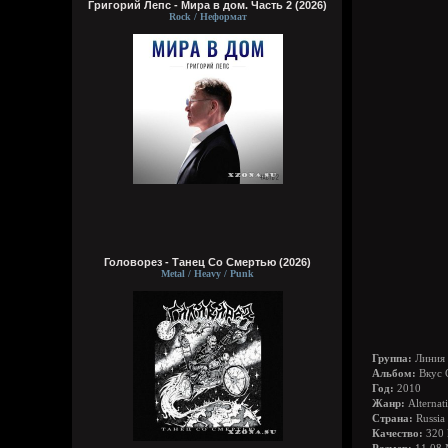
Григорий Лепс - Мира в дом. Часть 2 (2026)
Rock / Неформат
Головорез - Tанец Со Смертью (2026)
Metal / Heavy / Punk
Группа:
Линия
Альбом:
Вкус 
Год:
2010
Жанр:
Alternat
Страна:
Russia
Качество:
320 