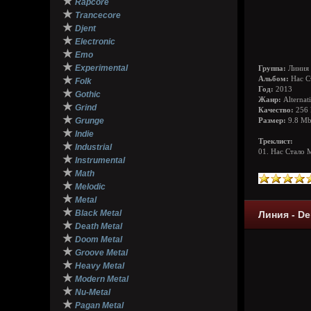
★
Rapcore
★
Trancecore
★
Djent
★
Electronic
★
Emo
★
Experimental
Группа:
Линия
★
Альбом:
Нас С
Folk
Год:
2013
★
Gothic
Жанр:
Alternat
★
Grind
Качество:
256 
★
Grunge
Размер:
9.8 M
★
Indie
Треклист:
★
Industrial
01. Нас Стало
★
Instrumental
★
Math
★
Melodic
★
Metal
★
Black Metal
Линия - De
★
Death Metal
★
Doom Metal
★
Groove Metal
★
Heavy Metal
★
Modern Metal
★
Nu-Metal
★
Pagan Metal