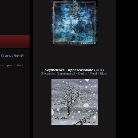
typical crabs
6 августа 2026
а видосы то остались
Bestial
6 августа 2026
Ну лежит, то и упало
Группы
/
ЛИНИЯ
typical crabs
6 августа 2026
осмотров: 13427
Scythelence - Appaseasonato (2011)
пересматриваю баттлы. ведь
Electronic / Experimental / Gothic / Metal / Black
версус,слово и рбл уже загнулись. даже
лига гнойного помоему.
Кукуня
6 августа 2026