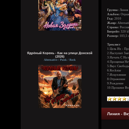
Группа:
Линия
Альбом:
Отраж
Год:
2010
Жанр:
Alternat
Страна:
Росси
Битрейт:
320 k
Размер:
103,5 
Треклист
1.Цель Их - Пр
Ядрёный Корень - Как на улице Донской
2.Наступит Зав
(2026)
3.Начать С Нул
Alternative / Punk / Rock
4.Прощенья Не
5.Вкус Свобод
6.Rockstar
7.Искупление
8.Отражение
9.Рождение
10.Прошлое Все
Линия - В