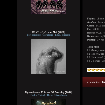
Группа:
Линия
Альбом:
Между
Стиль:
Mall Em
Год:
2008
WLVS - Субъект №2 (2026)
Время:
00.17.4
Post-Hardcore / Metalcore / Emo / Screamo
Качество:
mp3 
Размер:
37 Мб
Трек-лист
01 Между нам
02 Прости, что
03 Не исчезай (
04 С болью (Li
Линия - П
Mystericon - Echoes Of Eternity (2026)
Gothic / Metal / Heavy / Symphonic