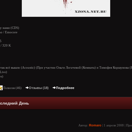
 нами (CDS)
o / Emocore
5
/ 320 K
и
 так всё вышло (Acoustic) (При участии Ольги Логачевой (Комната) и Тимофея Коршунова (
Live)
ve)
Голосов (
46
)
Отзывы (18)
Подробнее
оследний День
Автор:
Romaro
| 1 апреля 2008 | Пр