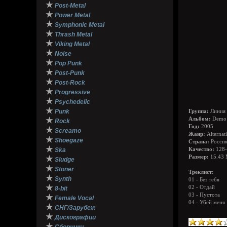
★
Post-Metal
★
Power Metal
★
Symphonic Metal
★
Thrash Metal
★
Viking Metal
★
Noise
★
Pop Punk
★
Post-Punk
★
Post-Rock
★
Progressive
★
Psychedelic
★
Punk
Группа:
Линия
★
Альбом:
Demo
Rock
Год:
2005
★
Screamo
Жанр:
Alternat
★
Shoegaze
Страна:
Росси
★
Ska
Качество:
128-
Размер:
15.43
★
Sludge
★
Stoner
Треклист:
★
Synth
01 - Без тебя
★
02 - Отдай
8-bit
03 - Пустота
★
Female Vocal
04 - Убей меня
★
СНГ/Зарубеж
★
Дискографии
★