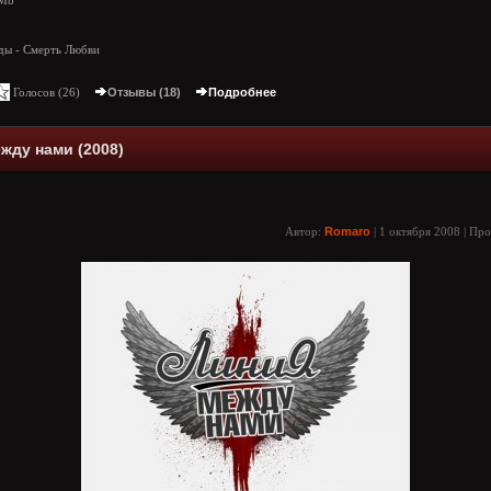
 Mb
ды - Смерть Любви
Голосов (
26
)
Отзывы (18)
Подробнее
жду нами (2008)
Автор:
Romaro
| 1 октября 2008 | Пр