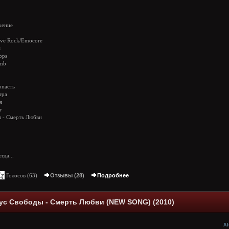
ение
ive Rock/Emocore
я
bps
mb
опасть
тра
я
т
ы - Смерть Любви
гда...
Голосов (
63
)
Отзывы (28)
Подробнее
кус Свободы - Смерть Любви (NEW SONG) (2010)
Al