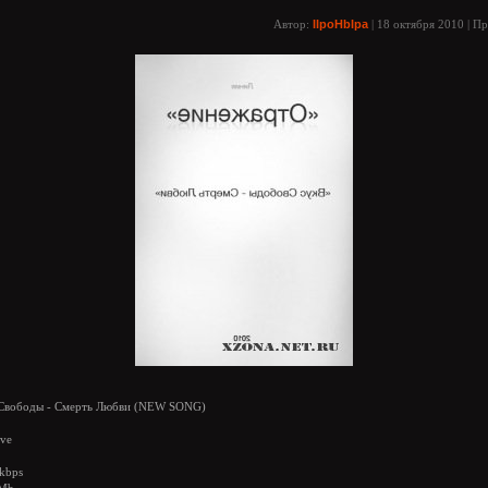
Автор:
IIpoHbIpa
| 18 октября 2010 | П
Свободы - Смерть Любви (NEW SONG)
ive
kbps