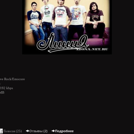
ive Rock/Emocore
я
192 kbps
 MB
Голосов (
25
)
Отзывы (2)
Подробнее