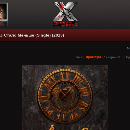
с Стало Меньше (Single) (2013)
Al
Автор:
IIpoHbIpa
| 23 марта 2013 | П