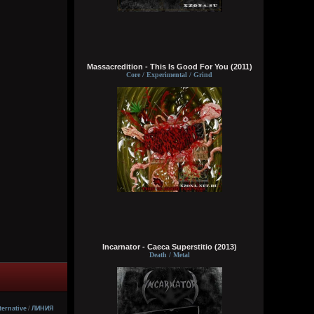
делах. панки просто бомбы
Кукуня
6 августа 2026
Massacredition - This Is Good For You (2011)
Core / Experimental / Grind
Кукуня
6 августа 2026
Цитата: Wirtuozik
ещё и вместо мозга вставили мощный
компьют
ты хотел сказать в место, где должен
быть мозг
Wirtuozik
6 августа 2026
Я - робот
Incarnator - Caeca Superstitio (2013)
Death / Metal
Wirtuozik
6 августа 2026
А если бы мне ещё и вместо мозга
вставили мощный компьют, то ч бы еще и
ternative
/
ЛИНИЯ