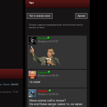
Чат
Только зарегистрированные посетители могут
писать в чате.
Bestial
Вчера в 14:37:07
Кукуня
Вчера в 12:49:33
та норм
mo
/
Rock
/
ЛИНИЯ
Dolphin
росмотров: 7134
Вчера в 12:09:13
Мини-шапка сайта лучше?
На ноутбуках вроде самое то, на экран