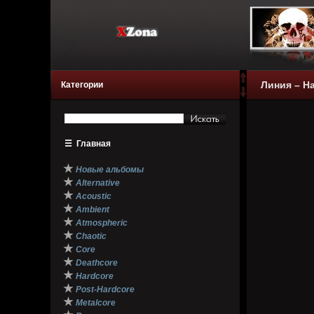
Линия – На
Категории
☰
Главная
★
Новые альбомы
★
Alternative
★
Acoustic
★
Ambient
★
Atmospheric
★
Chaotic
★
Core
★
Deathcore
★
Hardcore
★
Post-Hardcore
★
Metalcore