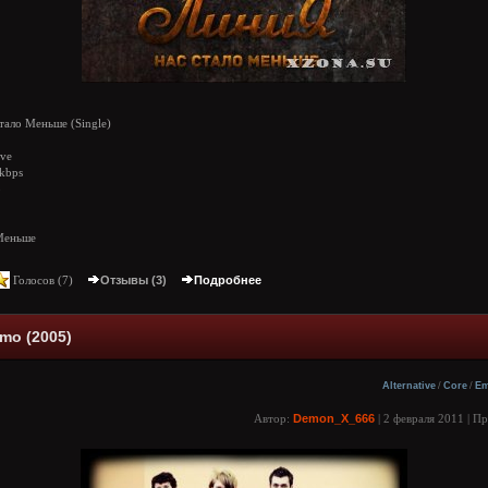
тало Меньше (Single)
ive
kbps
b
 Меньше
Голосов (
7
)
Отзывы (3)
Подробнее
mo (2005)
Alternative
/
Core
/
E
Автор:
Demon_X_666
| 2 февраля 2011 | П