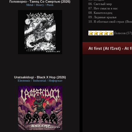
Головорез - Tанец Со Смертью (2026)
06. Светлый мир
Metal / Heavy / Punk
07. Нет смысла в нас
08. Канатоходец
09. Ледяные крылья
10. Я обогнал свой страх (Bon
Голосов (
57
At first (At f1rst) - At 
Uratsakidogi - Black X Hop (2026)
Electronic / Industrial / Неформат