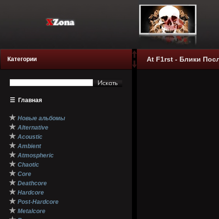
At F1rst - Блики По
Категории
☰
Главная
★
Новые альбомы
★
Alternative
★
Acoustic
★
Ambient
★
Atmospheric
★
Chaotic
★
Core
★
Deathcore
★
Hardcore
★
Post-Hardcore
★
Metalcore