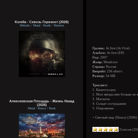
Korella - Сквозь Горизонт (2026)
Melodic / Metal / Death / Modern
Группа:
At first (At f1rst)
Альбом:
At first (EP)
Год:
2007
Жанр:
Metalcore
Страна:
Россия
Битрейт:
256 кбит/с
Размер:
34 МБ
Треклист:
1. Канатоходец
2. Мои звёзды мне больше не 
3. Магниты
Алексеевская Площадь - Жизнь Назад
4. Солдат сострадания
(2026)
Metal / Heavy / Rock
5. Откровение
+ Светлый мир (Demo) (2006)
Голосов (
20