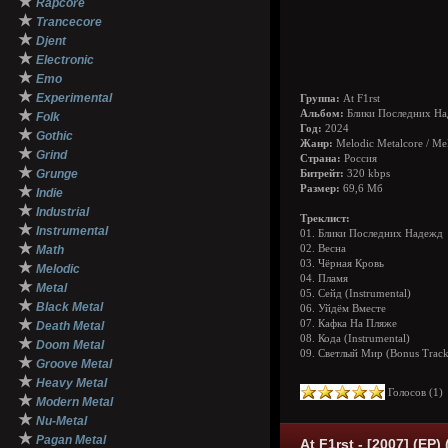
★
Rapcore
★
Trancecore
★
Djent
★
Electronic
★
Emo
★
Experimental
Группа:
At F1rst
★
Альбом:
Блики Последних Н
Folk
Год:
2024
★
Gothic
Жанр:
Melodic Metalcore / Me
★
Grind
Страна:
Россия
★
Grunge
Битрейт:
320 kbps
★
Размер:
69,6 Мб
Indie
★
Industrial
Треклист:
★
Instrumental
01. Блики Последних Надежд
★
Math
02. Весна
03. Чёрная Кровь
★
Melodic
04. Пламя
★
Metal
05. Сейд (Instrumental)
★
Black Metal
06. Уйдём Вместе
★
07. Кафка На Пляже
Death Metal
08. Кода (Instrumental)
★
Doom Metal
09. Светлый Мир (Bonus Track
★
Groove Metal
★
Heavy Metal
Голосов (
1
★
Modern Metal
★
Nu-Metal
★
Pagan Metal
At F1rst - [2007] (EP)