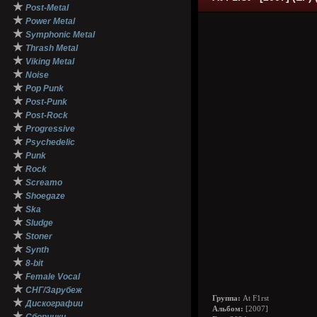
★
Post-Metal
★
Power Metal
★
Symphonic Metal
★
Thrash Metal
★
Viking Metal
★
Noise
★
Pop Punk
★
Post-Punk
★
Post-Rock
★
Progressive
★
Psychedelic
★
Punk
★
Rock
★
Screamo
★
Shoegaze
★
Ska
★
Sludge
★
Stoner
★
Synth
★
8-bit
★
Female Vocal
★
СНГ/Зарубеж
Группа:
At F1rst
★
Дискографии
Альбом:
[2007]
★