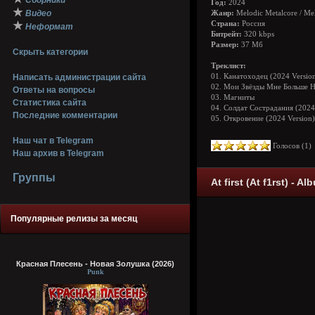
Сборники
Год:
2024
★
Видео
Жанр:
Melodic Metalcore / Me
★
Страна:
Россия
Неформат
Битрейт:
320 kbps
Размер:
37 Мб
Скрыть категории
Треклист:
Написать администрации сайта
01. Канатоходец (2024 Versio
02. Мои Звёзды Мне Больше Н
Ответы на вопросы
03. Магниты
Статистика сайта
04. Солдат Сострадания (2024
Последние комментарии
05. Откровение (2024 Version)
Наш чат в Telegram
Голосов (
1
Наш архив в Telegram
Группы
At first (At f1rst) - A
Популярные релизы за месяц
Красная Плесень - Новая Золушка (2026)
Punk