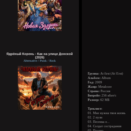
Ядрёный Корень - Как на улице Донской
(2026)
Alternative / Punk / Rock
Группа:
At first (At f1rst)
Альбом:
Album
Год:
2009
Жанр:
Metalcore
Страна:
Россия
Битрейт:
256 кбит/с
Размер:
62 МБ
Треклист:
01. Мне нужна твоя жизнь
02. 2 пули
03. Песенка о...
04. Солдат сострадания
05. Поздно