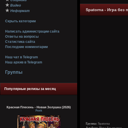
Сборники
★
Видео
Spatorna - Игра без 
★
Неформат
Скрыть категории
Написать администрации сайта
Ответы на вопросы
Статистика сайта
Последние комментарии
Наш чат в Telegram
Наш архив в Telegram
Группы
Популярные релизы за месяц
Красная Плесень - Новая Золушка (2026)
Punk
Группа:
Spatorna
Альбом:
Игра без правил