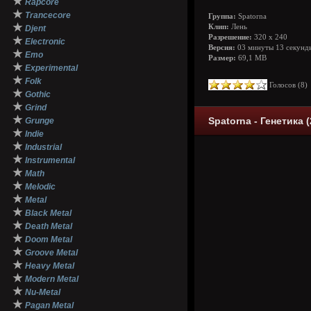
★
Rapcore
★
Trancecore
Группа:
Spatorna
★
Клип:
Лень
Djent
Разрешение:
320 x 240
★
Electronic
Версия:
03 минуты 13 секунд
★
Emo
Размер:
69,1 MB
★
Experimental
★
Folk
Голосов (
8
★
Gothic
★
Grind
★
Spatorna - Генетика (
Grunge
★
Indie
★
Industrial
★
Instrumental
★
Math
★
Melodic
★
Metal
★
Black Metal
★
Death Metal
★
Doom Metal
★
Groove Metal
★
Heavy Metal
★
Modern Metal
★
Nu-Metal
★
Pagan Metal