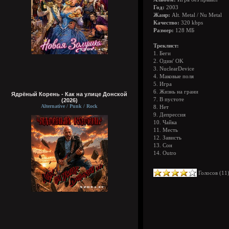
Год:
2003
Жанр:
Alt. Metal / Nu Metal
Качество:
320 kbps
Размер:
128 МБ
Треклист:
1. Беги
2. Один' OK
3. NuclearDevice
4. Маковые поля
5. Игра
6. Жизнь на грани
Ядрёный Корень - Как на улице Донской
7. В пустоте
(2026)
Alternative / Punk / Rock
8. Нет
9. Депрессия
10. Чайка
11. Месть
12. Зависть
13. Сон
14. Outro
Голосов (
11