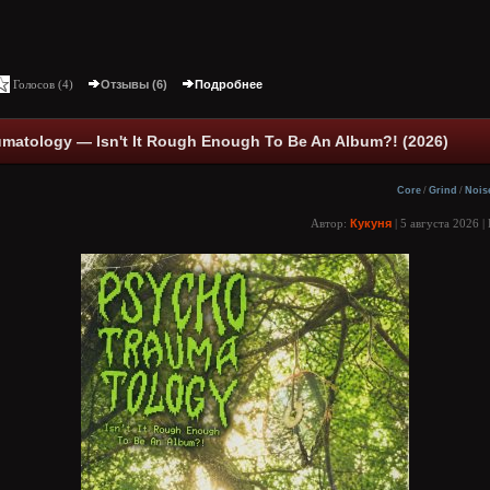
Голосов (
4
)
Отзывы (6)
Подробнее
matology — Isn't It Rough Enough To Be An Album?! (2026)
Core
/
Grind
/
Nois
Автор:
Кукуня
| 5 августа 2026 