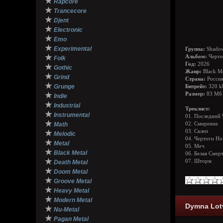
★
Rapcore
★
Trancecore
★
Djent
★
Electronic
★
Emo
★
Experimental
Группа:
Shado
★
Альбом:
Черто
Folk
Год:
2026
★
Gothic
Жанр:
Black Me
★
Grind
Страна:
Росси
★
Grunge
Битрейт:
320 k
★
Размер:
83 Мб
Indie
★
Industrial
Треклист:
★
Instrumental
01. Последний
★
Math
02. Смирение
03. Склеп
★
Melodic
04. Чертоги Н
★
Metal
05. Меч
★
Black Metal
06. Белая Смер
★
07. Шторм
Death Metal
★
Doom Metal
★
Groove Metal
★
Heavy Metal
★
Modern Metal
Dymna Lotv
★
Nu-Metal
★
Pagan Metal