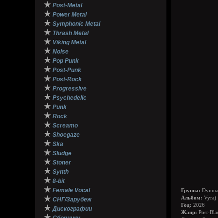
★
Post-Metal
★
Power Metal
★
Symphonic Metal
★
Thrash Metal
★
Viking Metal
★
Noise
★
Pop Punk
★
Post-Punk
★
Post-Rock
★
Progressive
★
Psychedelic
★
Punk
★
Rock
★
Screamo
★
Shoegaze
★
Ska
★
Sludge
★
Stoner
★
Synth
★
8-bit
★
Female Vocal
Группа:
Dymna
★
Альбом:
Vyraj
СНГ/Зарубеж
Год:
2026
★
Дискографии
Жанр:
Post-Bla
★