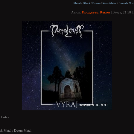
Metal
/
Black
/
Doom
/
Post-Metal
/
Female Voc
Автор:
Продавец_Кукол
| Вчера, 21:58 
 Lotva
ck Metal / Doom Metal