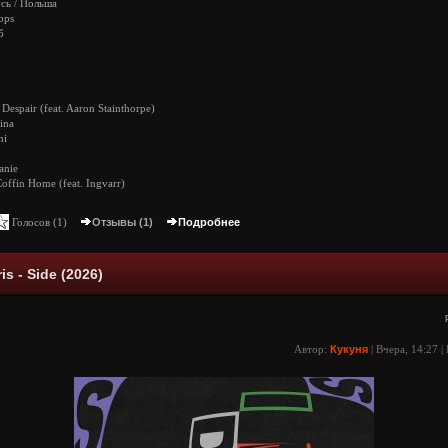
сь / Польша
bps
б
Despair (feat. Aaron Stainthorpe)
ina
hi
anie
offin Home (feat. Ingvarr)
Голосов (
1
)
Отзывы (1)
Подробнее
s - Side (2026)
Автор:
Кукуня
| Вчера, 14:27 