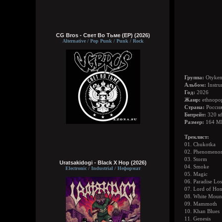
CG Bros - Свет Во Тьме (EP) (2026)
Alternative / Pop Punk / Punk / Rock
Группа:
Otyke
Альбом:
Instru
Год:
2026
Жанр:
ethnopop
Страна:
Росси
Битрейт:
320 к
Размер:
164 М
Треклист:
01. Chukotka
02. Phenomeno
03. Storm
Uratsakidogi - Black X Hop (2026)
04. Smoke
Electronic / Industrial / Неформат
05. Magic
06. Paradise Los
07. Lord of Ho
08. White Moun
09. Mammoth
10. Khan Blues
11. Genesis