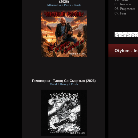
(2026)
05. Reverie
Alternative / Punk / Rock
06. Fragments
07. Fear
Otyken - I
Головорез - Tанец Со Смертью (2026)
Metal / Heavy / Punk