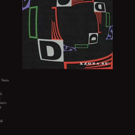
Tetris
nk
я
бит/с
Б
all