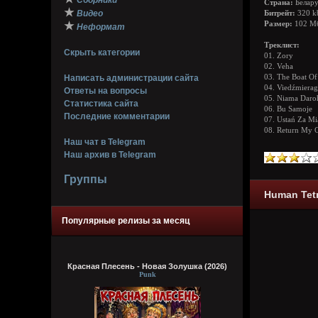
Сборники
Страна:
Белару
★
Видео
Битрейт:
320 k
★
Размер:
102 М
Неформат
Треклист:
Скрыть категории
01. Zory
02. Veha
Написать администрации сайта
03. The Boat Of 
04. Viedźmierag
Ответы на вопросы
05. Niama Daro
Статистика сайта
06. Bu Samoje
Последние комментарии
07. Ustań Za Mi
08. Return My C
Наш чат в Telegram
Наш архив в Telegram
Группы
Human Tetri
Популярные релизы за месяц
Красная Плесень - Новая Золушка (2026)
Punk