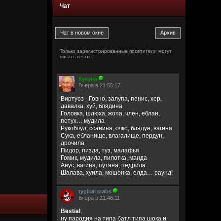
Чат
Только зарегистрированные посетители могут
писать в чате.
Кукуня
Вчера в 21:55:17
Виртуоз - Говно, залупа, пенис, хер,
давалка, хуй, блядина
Головка, шлюха, жопа, член, еблан,
петух… мудила
Рукоблуд, ссанина, очко, блядун, вагина
Сука, ебланище, влагалище, пердун,
дрочила
Пидор, пизда, туз, малафья
Гомик, мудила, пилотка, манда
Анус, вагина, путана, педрила
Шалава, хуила, мошонка, елда… раунд!
typical crabs
Вчера в 21:46:11
Bestial
,
ну пародия на типа батл типа шока и