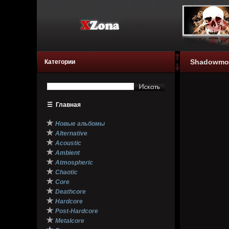
Shadowmoo
Категории
☰
Главная
★
Новые альбомы
★
Alternative
★
Acoustic
★
Ambient
★
Atmospheric
★
Chaotic
★
Core
★
Deathcore
★
Hardcore
★
Post-Hardcore
★
Metalcore