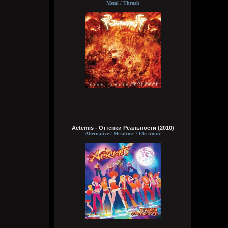
Видно, в жизни суждено мне
Metal / Thrash
Выпить грешного вина
Кукуня
Вчера в 16:15:01
Wirtuozik
Вчера в 16:14:46
За мои зелёные глаза
Actemis - Оттенки Реальности (2010)
Называешь ты меня колдуньей,
Alternative / Metalcore / Electronic
Говоришь ты это мне не зря,
Сердце у тебя я забрала
Wirtuozik
Вчера в 16:14:24
Эй наринаринэла ай дари дари дари
дада
Эй наринаринэла ай дари дари дари
дада
Эй наринаринэла ай дари дари дари
дада