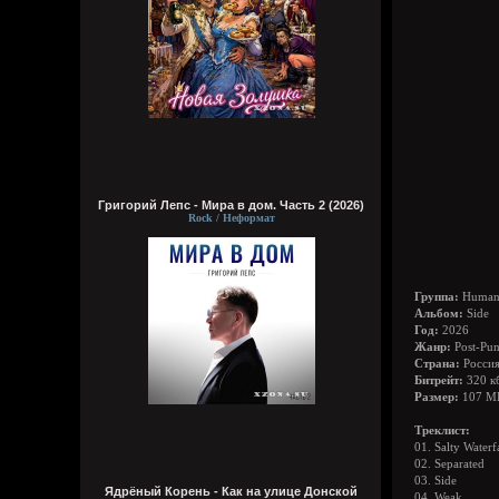
Григорий Лепс - Мира в дом. Часть 2 (2026)
Rock / Неформат
Группа:
Human 
Альбом:
Side
Год:
2026
Жанр:
Post-Pu
Страна:
Росси
Битрейт:
320 к
Размер:
107 М
Треклист:
01. Salty Waterf
02. Separated
03. Side
Ядрёный Корень - Как на улице Донской
04. Weak