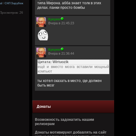
типа Мирона. абба знает толк в этих
al
/
СНГ/Зарубеж
делах. панки просто бомбы
| Просмотров: 26
Кукуня
Вчера в 21:45:23
Кукуня
Вчера в 21:36:44
Цитата: Wirtuozik
ещё и вместо мозга вставили мощный
компьют
ты хотел сказать в место, где должен
быть мозг
Wirtuozik
Вчера в 20:41:56
Донаты
Я - робот
Возможность задонатить нашим
Wirtuozik
релизерам
Вчера в 20:40:37
Донаты мотивируют добавлять на сайт
А если бы мне ещё и вместо мозга