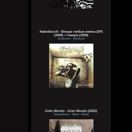
сразу понял чьих рук дело. аббалбиск и
ххос
typical crabs
Вчера в 18:00:43
а видосы то остались
Nakedlunch - Впиши любые имена (EP)
(2008) + Гемера (2009)
Bestial
Deathcore / Metalcore
Вчера в 17:59:12
Ну лежит, то и упало
typical crabs
Вчера в 17:57:59
пересматриваю баттлы. ведь
версус,слово и рбл уже загнулись. даже
лига гнойного помоему.
Кукуня
Вчера в 16:16:37
Grim Woods - Grim Woods (2022)
Atmospheric / Metal / Black