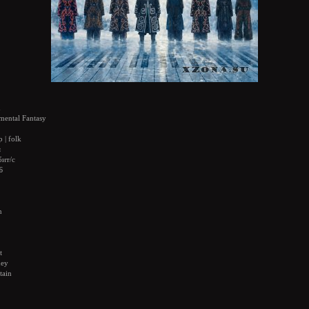
n
mental Fantasy
 | folk
я
бит/с
Б
n
t
ney
tain