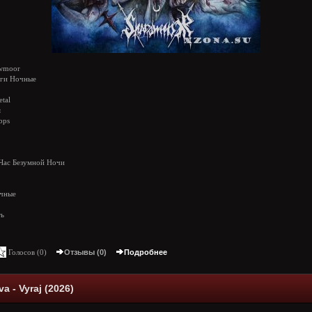
wmoor
ги Ночные
tal
я
bps
 Час Безумной Ночи
очные
ть
Голосов (
0
)
Отзывы (0)
Подробнее
a - Vyraj (2026)