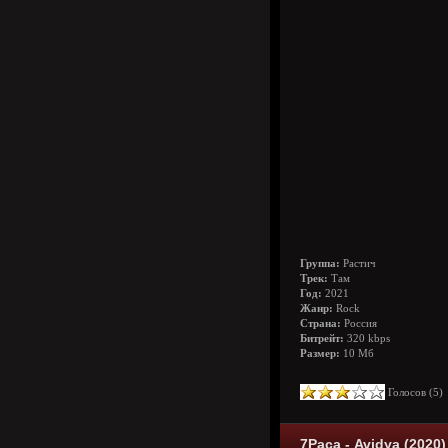
Группа:
Растич
Трек:
Там
Год:
2021
Жанр:
Rock
Страна:
Россия
Битрейт:
320 kbps
Размер:
10 Мб
Голосов (
5
7Раса - Avidya (2020)