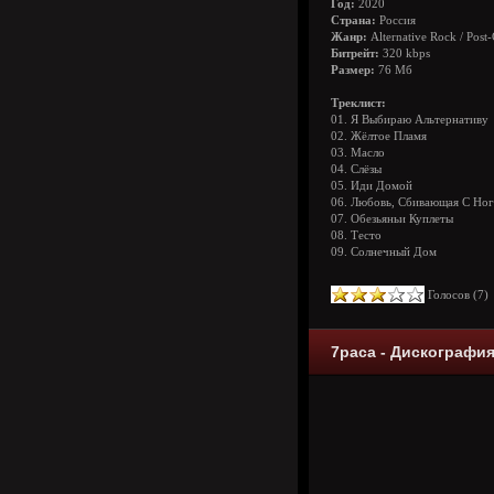
Год:
2020
Страна:
Россия
Жанр:
Alternative Rock / Post
Битрейт:
320 kbps
Размер:
76 Мб
Треклист:
01. Я Выбираю Альтернативу
02. Жёлтое Пламя
03. Масло
04. Слёзы
05. Иди Домой
06. Любовь, Сбивающая С Ног
07. Обезьяньи Куплеты
08. Тесто
09. Солнечный Дом
Голосов (
7
7раса - Дискография