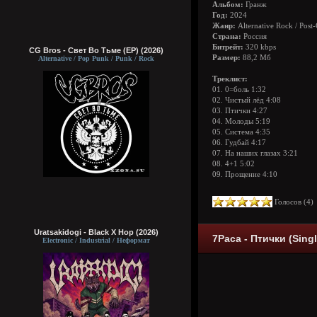
Альбом:
Гранж
Год:
2024
Жанр:
Alternative Rock / Post
Страна:
Россия
Битрейт:
320 kbps
CG Bros - Свет Во Тьме (EP) (2026)
Размер:
88,2 Мб
Alternative / Pop Punk / Punk / Rock
Треклист:
01. 0=боль 1:32
02. Чистый лёд 4:08
03. Птички 4:27
04. Молоды 5:19
05. Система 4:35
06. Гудбай 4:17
07. На наших глазах 3:21
08. 4+1 5:02
09. Прощение 4:10
Голосов (
4
Uratsakidogi - Black X Hop (2026)
7Раса - Птички (Singl
Electronic / Industrial / Неформат