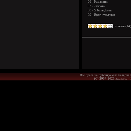
06 - Карантин
07 - Любовь
08 - Я безадёжен
09 - Враг культуры
Голосов (
14
Все права на публикуемые материал
(С) 2007-2026 xzona.su -