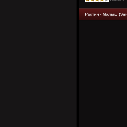
Растич - Малыш (Sing