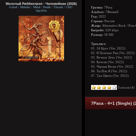
Молотый Риббентроп - Человейник (2026)
Grind / Melodic / Metal / Death / Thrash / СНГ/
Группа:
7Раса
Зарубеж
Альбом:
7Жизней
Год:
2022
Страна:
Россия
Жанр:
Alternative Rock / Post
Битрейт:
320 kbps
Размер:
58 Мб
Треклист:
01. 1й Круг (Ver. 2022)
02. В Поисках Рая (Ver. 2022)
03. Вечное Лето (Ver. 2022)
04. Качели (Ver. 2022)
05. Чёрная Весна (Ver. 2022)
06. Ты Или Я (Ver. 2022)
07. Три Цвета (Ver. 2022)
Голосов (
4
7Раса - 4+1 (Single) (