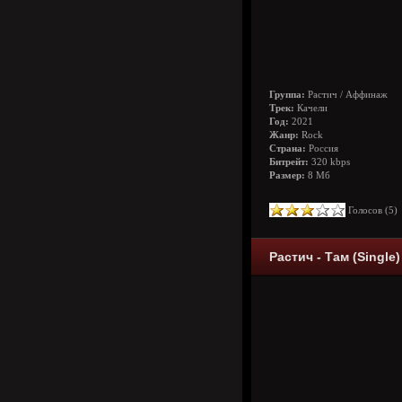
Группа:
Растич / Аффинаж
Трек:
Качели
Год:
2021
Жанр:
Rock
Страна:
Россия
Битрейт:
320 kbps
Размер:
8 Мб
Голосов (
5
Растич - Там (Single)