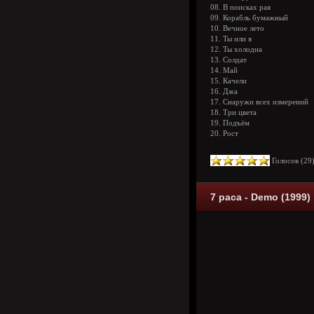
08. В поисках рая
09. Корабль бумажный
10. Вечное лето
11. Ты или я
12. Ты холодна
13. Солдат
14. Май
15. Качели
16. Джа
17. Снаружи всех измерений
18. Три цвета
19. Подъём
20. Рост
Голосов (
29
7 раса - Demo (1999)