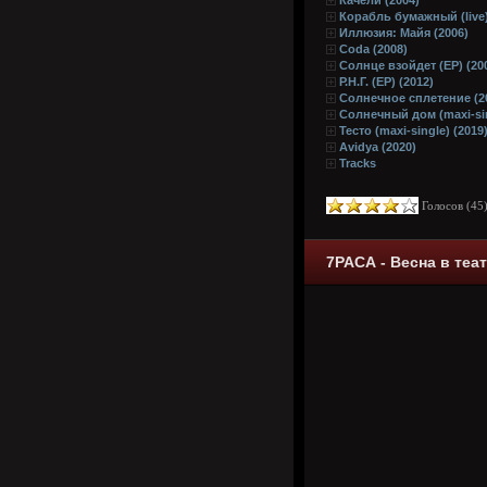
Качели (2004)
Корабль бумажный (live)
Иллюзия: Майя (2006)
Coda (2008)
Солнце взойдет (EP) (20
Р.Н.Г. (EP) (2012)
Солнечное сплетение (2
Солнечный дом (maxi-sin
Тесто (maxi-single) (2019
Avidya (2020)
Tracks
Голосов (
45
7РАСА - Весна в теат