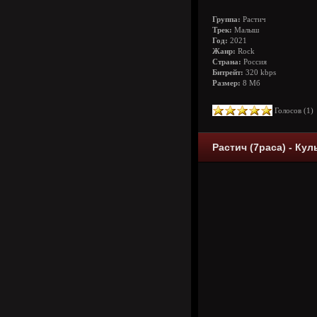
Группа:
Растич
Трек:
Малыш
Год:
2021
Жанр:
Rock
Страна:
Россия
Битрейт:
320 kbps
Размер:
8 Мб
Голосов (
1
Растич (7раса) - Ку