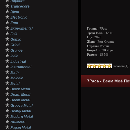
★
Rapcore
★
Trancecore
★
Djent
★
Electronic
★
Emo
★
Experimental
Группа:
7Раса
★
Трек:
Ноль - Боль
Folk
Год:
2026
★
Gothic
Жанр:
Post-Grunge
★
Grind
Страна:
Россия
★
Grunge
Битрейт:
320 kbps
★
Размер:
15 Мб
Indie
★
Industrial
★
Голосов (
1
Instrumental
★
Math
★
Melodic
7Раса - Всем Моё Поч
★
Metal
★
Black Metal
★
Death Metal
★
Doom Metal
★
Groove Metal
★
Heavy Metal
★
Modern Metal
★
Nu-Metal
★
Pagan Metal