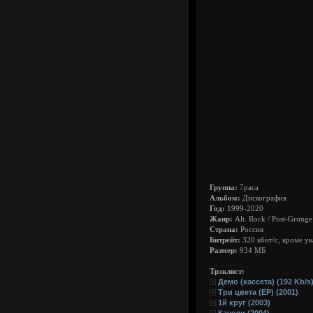
Группа:
7раса
Альбом:
Дискография
Год:
1999-2020
Жанр:
Alt. Rock / Post-Grunge
Страна:
Россия
Битрейт:
320 кбит/с, кроме у
Размер:
934 МБ
Трэклист:
Демо (кассета) (192 Kb/s)
Три цвета (EP) (2001)
1й круг (2003)