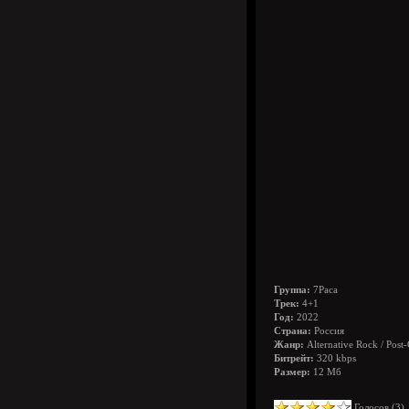
Группа:
7Раса
Трек:
4+1
Год:
2022
Страна:
Россия
Жанр:
Alternative Rock / Post
Битрейт:
320 kbps
Размер:
12 Мб
Голосов (
3