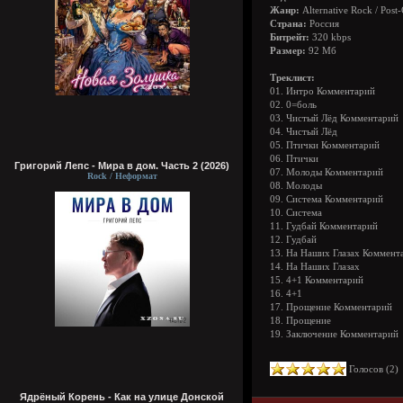
Жанр:
Alternative Rock / Post
Страна:
Россия
Битрейт:
320 kbps
Размер:
92 Мб
Треклист:
01. Интро Комментарий
02. 0=боль
03. Чистый Лёд Комментарий
04. Чистый Лёд
05. Птички Комментарий
06. Птички
Григорий Лепс - Мира в дом. Часть 2 (2026)
07. Молоды Комментарий
Rock / Неформат
08. Молоды
09. Система Комментарий
10. Система
11. Гудбай Комментарий
12. Гудбай
13. На Наших Глазах Коммент
14. На Наших Глазах
15. 4+1 Комментарий
16. 4+1
17. Прощение Комментарий
18. Прощение
19. Заключение Комментарий
Голосов (
2
Ядрёный Корень - Как на улице Донской