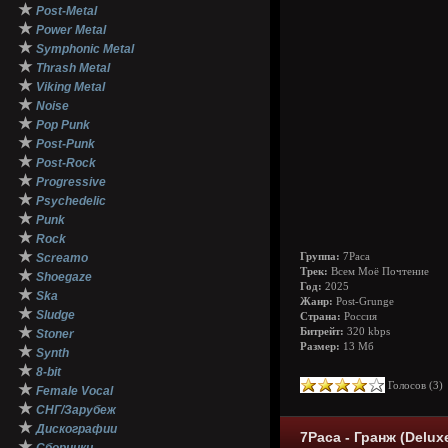
★
Post-Metal
★
Power Metal
★
Symphonic Metal
★
Thrash Metal
★
Viking Metal
★
Noise
★
Pop Punk
★
Post-Punk
★
Post-Rock
★
Progressive
★
Psychedelic
★
Punk
★
Rock
★
Screamo
Группа:
7Раса
Трек:
Всем Моё Почтение
★
Shoegaze
Год:
2025
★
Ska
Жанр:
Post-Grunge
★
Sludge
Страна:
Россия
★
Битрейт:
320 kbps
Stoner
Размер:
13 Мб
★
Synth
★
8-bit
Голосов (
3
★
Female Vocal
★
СНГ/Зарубеж
★
Дискографии
7Раса - Гранж (Deluxe
★