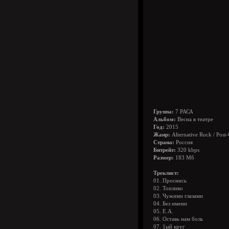
Группа:
7 РАСА
Альбом:
Весна в театре
Год:
2015
Жанр:
Alternative Rock / Post
Страна:
Россия
Битрейт:
320 kbps
Размер:
183 Мб
Треклист:
01. Проснись
02. Топливо
03. Чужими глазами
04. Без имени
05. Е.А.
06. Оставь нам боль
07. 1ый круг