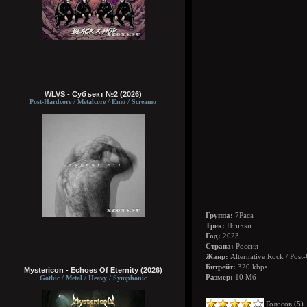
WLVS - Субъект №2 (2026)
Post-Hardcore / Metalcore / Emo / Screamo
Группа:
7Раса
Трек:
Птички
Год:
2023
Страна:
Россия
Жанр:
Alternative Rock / Post
Битрейт:
320 kbps
Mystericon - Echoes Of Eternity (2026)
Размер:
10 Мб
Gothic / Metal / Heavy / Symphonic
Голосов (
5