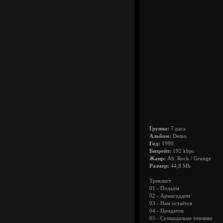
Группа:
7 раса
Альбом:
Demo
Год:
1999
Битрейт:
192 kbps
Жанр:
Alt. Rock / Grunge
Размер:
44,8 Mb
Треклист
01 - Подъём
02 - Армагеддон
03 - Нам остаётся
04 - Придаток
05 - Суицидальне топливо