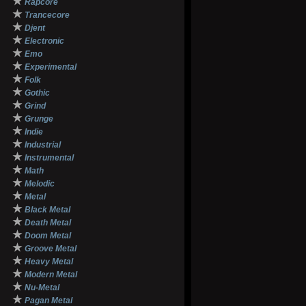
★
Rapcore
★
Trancecore
★
Djent
★
Electronic
★
Emo
★
Experimental
★
Folk
★
Gothic
★
Grind
★
Grunge
★
Indie
★
Industrial
★
Instrumental
★
Math
★
Melodic
★
Metal
★
Black Metal
★
Death Metal
★
Doom Metal
★
Groove Metal
★
Heavy Metal
★
Modern Metal
★
Nu-Metal
★
Pagan Metal