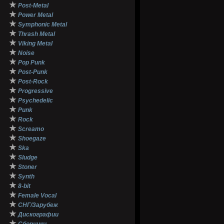
★
Post-Metal
★
Power Metal
★
Symphonic Metal
★
Thrash Metal
★
Viking Metal
★
Noise
★
Pop Punk
★
Post-Punk
★
Post-Rock
★
Progressive
★
Psychedelic
★
Punk
★
Rock
★
Screamo
★
Shoegaze
★
Ska
★
Sludge
★
Stoner
★
Synth
★
8-bit
★
Female Vocal
★
СНГ/Зарубеж
★
Дискографии
★