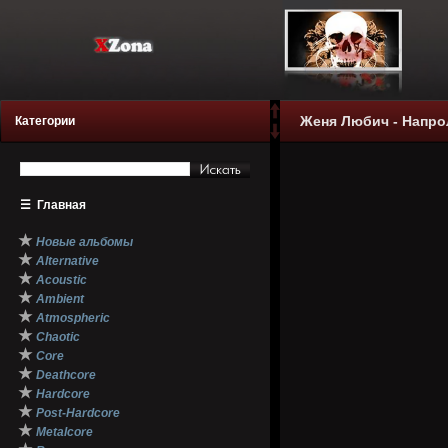
Женя Любич - Напрол
Категории
☰
Главная
★
Новые альбомы
★
Alternative
★
Acoustic
★
Ambient
★
Atmospheric
★
Chaotic
★
Core
★
Deathcore
★
Hardcore
★
Post-Hardcore
★
Metalcore