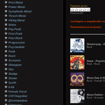
★
Post-Metal
Оцените релиз
★
Power Metal
★
Symphonic Metal
Голосов (
0
)
★
Thrash Metal
★
Viking Metal
Сообщить о нерабочей сс
★
Noise
Пожаловаться на релиз
★
Pop Punk
★
Post-Punk
★
Post-Rock
★
Progressive
Ленинград - А
★
Psychedelic
Rock
★
Punk
★
Rock
★
Screamo
Наив - Populi
Punk / Rock
★
Shoegaze
★
Ska
★
Sludge
★
Женя Лир & Ю
Stoner
Rock / Female V
★
Synth
★
8-bit
★
Female Vocal
Женя Любич - С
★
СНГ/Зарубеж
Rock / Acoustic
★
Дискографии
★