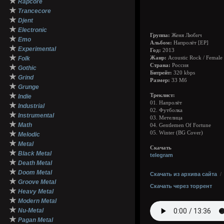
★
Rapcore
★
Trancecore
★
Djent
★
Electronic
Группа:
Женя Любич
★
Emo
Альбом:
Напролёт [EP]
★
Experimental
Год:
2013
★
Folk
Жанр:
Acoustiс Rock / Female 
Страна:
Россия
★
Gothic
Битрейт:
320 kbps
★
Grind
Размер:
33 Мб
★
Grunge
★
Треклист:
Indie
01. Напролёт
★
Industrial
02. Футболка
★
Instrumental
03. Метелица
★
Math
04. Gentlemen Of Fortune
★
05. Winter (BG Cover)
Melodic
★
Metal
Скачать
★
Black Metal
telegram
★
Death Metal
★
Doom Metal
Скачать из архива сайта
★
Groove Metal
Скачать через торрент
★
Heavy Metal
★
Modern Metal
★
Nu-Metal
★
Pagan Metal