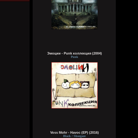
Wirtuozik
Вчера в 16:15:56
А вы знали что Кадышевой 67 лет?
Странно, в моем детстве я думал ей
столько же. Получается она и не стареет
даже, ей все время 60
Эмоции - Punk коллекция (2004)
Кукуня
Punk
Вчера в 16:15:29
Wirtuozik
Вчера в 16:15:10
А я вовсе не колдунья,
Я любила и люблю.
Это мне судьба послала
Грешную любовь мою.
Не судите строго, люди,
Voss Mohr - Havoc (EP) (2016)
Пожалей меня, родня,
Black / Shoegaze