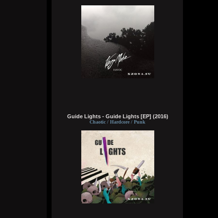
Видно, в жизни суждено мне
Выпить грешного вина
Кукуня
Вчера в 16:15:01
Wirtuozik
Вчера в 16:14:46
Guide Lights - Guide Lights [EP] (2016)
За мои зелёные глаза
Chaotic / Hardcore / Punk
Называешь ты меня колдуньей,
Говоришь ты это мне не зря,
Сердце у тебя я забрала
Wirtuozik
Вчера в 16:14:24
Эй наринаринэла ай дари дари дари
дада
Эй наринаринэла ай дари дари дари
дада
Эй наринаринэла ай дари дари дари
дада