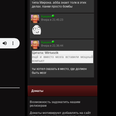
типа Мирона. абба знает толк в этих
делах. панки просто бомбы
Кукуня
Вчера в 21:45:23
Кукуня
Вчера в 21:36:44
Цитата: Wirtuozik
ещё и вместо мозга вставили мощный
компьют
ты хотел сказать в место, где должен
быть мозг
Wirtuozik
Вчера в 20:41:56
Донаты
Я - робот
Возможность задонатить нашим
Wirtuozik
релизерам
Вчера в 20:40:37
Донаты мотивируют добавлять на сайт
А если бы мне ещё и вместо мозга