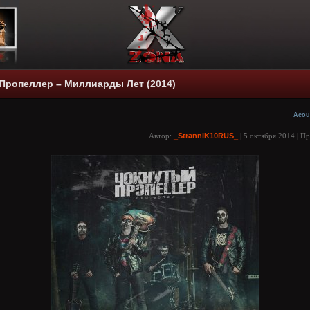
Пропеллер – Миллиарды Лет (2014)
Acou
Автор:
_StranniK10RUS_
| 5 октября 2014 | П