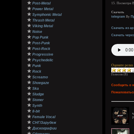
★
Post-Metal
15. Посмотри 
★
Power Metal
Скачать
★
Symphonic Metal
telegram
П
By
★
Thrash Metal
★
Viking Metal
Скачать из ар
★
Noise
Скачать чере
★
Pop Punk
★
Post-Punk
★
Post-Rock
★
Progressive
★
Psychedelic
★
Оцените релиз
Punk
★
Rock
Голосов (
8
)
★
Screamo
★
Shoegaze
Сообщить о 
★
Ska
Пожаловаться
★
Sludge
★
Stoner
★
Synth
★
8-bit
★
Female Vocal
P
★
СНГ/Зарубеж
★
Дискографии
★