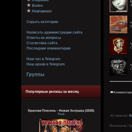
Сборники
N
★
A
Видео
★
Неформат
Скрыть категории
P
Написать администрации сайта
Ответы на вопросы
Статистика сайта
C
Последние комментарии
Наш чат в Telegram
Наш архив в Telegram
Ч
C
Группы
Популярные релизы за месяц
Комментари
Красная Плесень - Новая Золушка (2026)
Punk
#1 написал:
N
Посетители | З