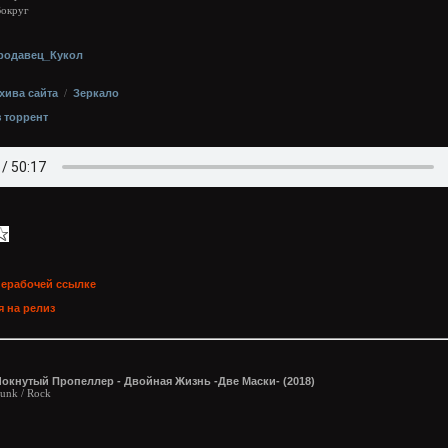
Вокруг
родавец_Кукол
хива сайта
/
Зеркало
з торрент
нерабочей ссылке
 на релиз
Чокнутый Пропеллер - Двойная Жизнь -Две Маски- (2018)
unk / Rock