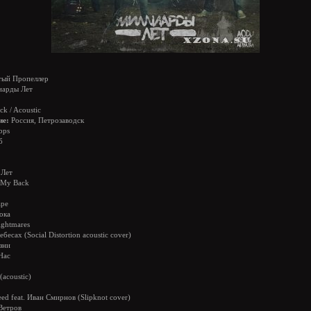
ый Пропеллер
арды Лет
k / Acoustic
ие:
Россия, Петрозаводск
bps
б
 Лет
t My Back
аре
ока
ightmares
бесах (Social Distortion acoustic cover)
зни
Нас
(acoustic)
eed feat. Иван Смирнов (Slipknot cover)
Ветров