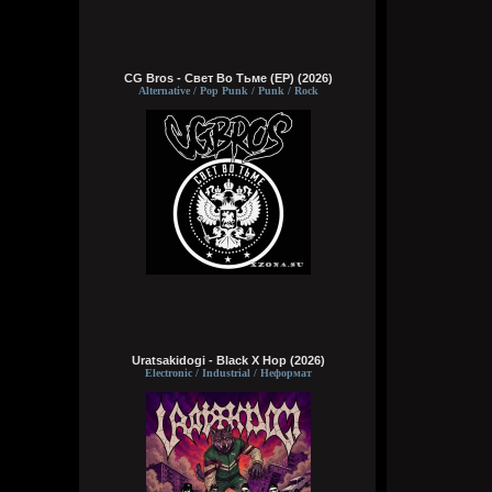
CG Bros - Свет Во Тьме (EP) (2026)
Alternative / Pop Punk / Punk / Rock
Uratsakidogi - Black X Hop (2026)
Electronic / Industrial / Неформат