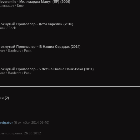
eversmile - Миллиарды Минут (EP) (2006)
lternative / Emo
Чокнутый Пропеллер - Дети Карелии (2016)
unk / Rock
Чокнутый Пропеллер – В Наших Сердцах (2014)
ore / Hardcore / Punk
окнутый Пропеллер - 5 Лет на Волне Панк-Рока (2011)
ore / Hardcore / Punk
и (2)
avigator
(6 октября 2014 09:40)
арегистрирован: 26.08.2012