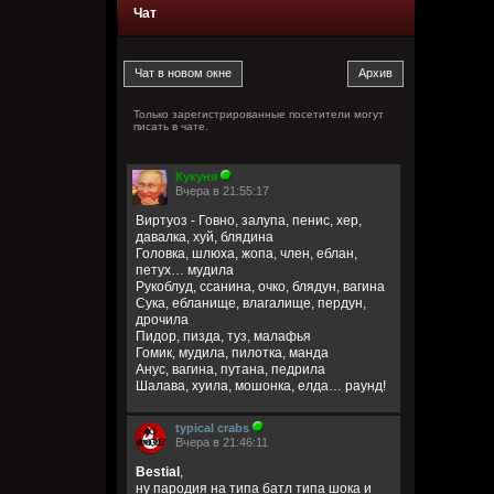
Чат
Только зарегистрированные посетители могут
писать в чате.
Кукуня
Вчера в 21:55:17
Виртуоз - Говно, залупа, пенис, хер,
давалка, хуй, блядина
Головка, шлюха, жопа, член, еблан,
петух… мудила
Рукоблуд, ссанина, очко, блядун, вагина
Сука, ебланище, влагалище, пердун,
дрочила
Пидор, пизда, туз, малафья
Гомик, мудила, пилотка, манда
Анус, вагина, путана, педрила
Шалава, хуила, мошонка, елда… раунд!
typical crabs
Вчера в 21:46:11
Bestial
,
ну пародия на типа батл типа шока и