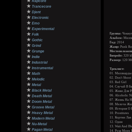
★
Rapcore
★
Trancecore
★
Djent
★
Electronic
★
Emo
★
Experimental
★
Группа:
Чокнут
Folk
Альбом:
Милли
★
Gothic
Год:
2014
★
Grind
Жанр:
Punk Roc
★
Grunge
Местоположен
★
Битрейт:
320 k
Indie
Размер:
120 М
★
Industrial
★
Instrumental
Треклист:
★
Math
01. Миллиарды
02. Don't Shoo
★
Melodic
03. Red Girl
★
Metal
04. Случай В Б
★
Black Metal
05. Живи Для Р
★
06. Alcoholic N
Death Metal
07. Жизнь На Не
★
Doom Metal
08. Мелочи Жи
★
Groove Metal
09. История О 
★
Heavy Metal
10. Prostitutes
★
11. Кортни Лав 
Modern Metal
12. Один
★
Nu-Metal
13. Wait And Bl
★
Pagan Metal
14. Роза Моих 