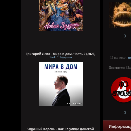
0
Григорий Лепс - Мира в дом. Часть 2 (2026)
Rock / Неформат
#2 написал:
g
Посетители | З
0
Информац
Ядрёный Корень - Как на улице Донской