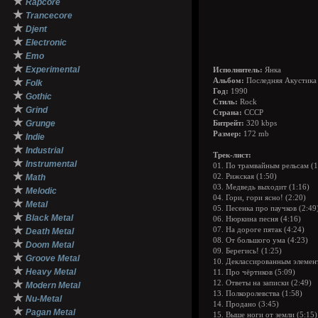
★
Rapcore
★
Trancecore
★
Djent
★
Electronic
★
Emo
★
Experimental
Исполнитель:
Янка
★
Альбом:
Последняя Акустика 
Folk
Год:
1990
★
Gothic
Стиль:
Rock
★
Grind
Страна:
СССР
★
Grunge
Битрейт:
320 kbps
★
Размер:
172 mb
Indie
★
Industrial
Трек-лист:
★
Instrumental
01. По трамвайным рельсам (1
★
Math
02. Рижская (1:50)
03. Медведь выходит (1:16)
★
Melodic
04. Гори, гори ясно! (2:20)
★
Metal
05. Песенка про паучков (2:49
★
Black Metal
06. Нюркина песня (4:16)
★
07. На дороге пятак (4:24)
Death Metal
08. От большого ума (4:23)
★
Doom Metal
09. Берегись! (1:25)
★
Groove Metal
10. Деклассированным элемент
★
Heavy Metal
11. Про чёртиков (5:09)
★
12. Ответы на записки (2:49)
Modern Metal
13. Полкоролевства (1:58)
★
Nu-Metal
14. Продано (3:45)
★
Pagan Metal
15. Выше ноги от земли (5:15)