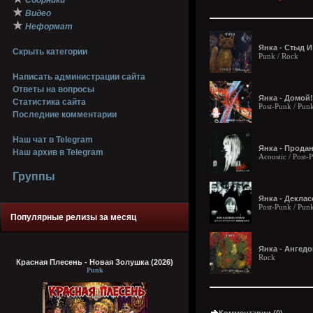
Сборники
★
Видео
★
Неформат
Янка - Стыд И 
Скрыть категории
Punk / Rock
Написать администрации сайта
Ответы на вопросы
Янка - Домой! 
Статистика сайта
Post-Punk / Pun
Последние комментарии
Наш чат в Telegram
Янка - Продано
Наш архив в Telegram
Acoustic / Post-
Группы
Янка - Деклас
Post-Punk / Pun
Популярные релизы за месяц
Янка - Ангедо
Rock
Красная Плесень - Новая Золушка (2026)
Punk