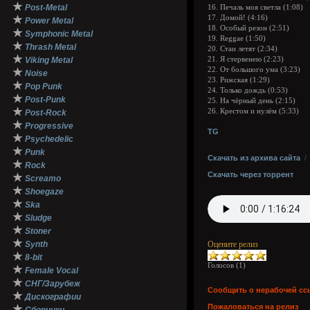
★
Post-Metal
16. Печаль моя светла (1:08)
★
17. Домой! (4:16)
Power Metal
18. Особый резон (2:51)
★
Symphonic Metal
19. Reggae (1:50)
★
Thrash Metal
20. Стаи летят (2:34)
★
Viking Metal
21. Я стервенею (2:23)
22. От большого ума (3:23)
★
Noise
23. Рижская (1:29)
★
Pop Punk
24. Только дождь (0:53)
★
Post-Punk
25. На чёрный день (2:15)
★
26. Крестом и нулём (5:33)
Post-Rock
★
Progressive
TG
★
Psychedelic
★
Punk
Скачать из архива сайта
★
Rock
Скачать через торрент
★
Screamo
★
Shoegaze
★
Ska
★
Sludge
★
Stoner
★
Synth
Оцените релиз
★
8-bit
Голосов (
1
)
★
Female Vocal
★
СНГ/Зарубеж
Сообщить о нерабочей сс
★
Дискографии
Пожаловаться на релиз
★