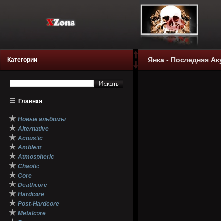
Янка - Последняя Аку
Категории
☰
Главная
★
Новые альбомы
★
Alternative
★
Acoustic
★
Ambient
★
Atmospheric
★
Chaotic
★
Core
★
Deathcore
★
Hardcore
★
Post-Hardcore
★
Metalcore