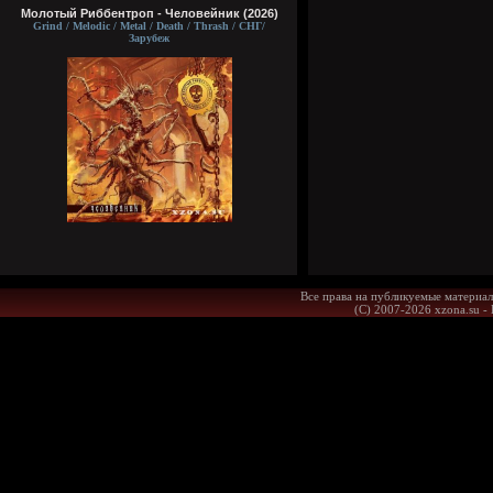
Молотый Риббентроп - Человейник (2026)
Grind / Melodic / Metal / Death / Thrash / СНГ/
Зарубеж
Все права на публикуемые материал
(С) 2007-2026 xzona.su -