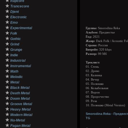
★
Rapcore
★
Trancecore
★
Djent
★
Electronic
★
Emo
★
Experimental
Группа:
Smorodina Reka
★
Альбом:
Предвестье
Folk
Год:
2021
★
Gothic
Жанр:
Dark Folk / Acoustic Fo
★
Grind
Страна:
Россия
★
Grunge
Битрейт:
320 kbps
★
Размер:
99 Мб
Indie
★
Industrial
Треклист:
★
Instrumental
01. Стень
★
Math
02. Древо
03. Калинка
★
Melodic
04. Вечер
★
Metal
05. Полюшко
★
Black Metal
06. Колыбельная
★
07. Ворон
Death Metal
08. Пророчество
★
Doom Metal
09. Роза
★
Groove Metal
10. Полюшко (Metal Version)
★
Heavy Metal
★
Smorodina Reka - Предвест
Modern Metal
TG
★
Nu-Metal
★
Pagan Metal