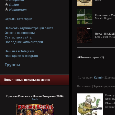
Сборники
★
Видео
★
Неформат
Калевала - Со
Metal / Видео
Скрыть категории
Написать администрации сайта
Ответы на вопросы
Reka - III (2011
Emo / Post-Meta
Статистика сайта
Последние комментарии
Наш чат в Telegram
Наш архив в Telegram
Комментарии (1)
Группы
#1 написал:
Kzimir
(21 янва
Популярные релизы за месяц
Посетители | Зарегистрирован
Голос у
Красная Плесень - Новая Золушка (2026)
Punk
КОЛЫБЕ
Blazen
мураше