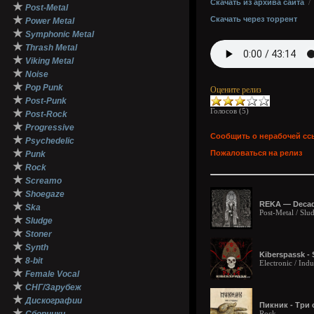
Скачать из архива сайта
★
Post-Metal
★
Скачать через торрент
Power Metal
★
Symphonic Metal
★
Thrash Metal
★
Viking Metal
★
Noise
★
Pop Punk
Оцените релиз
★
Post-Punk
Голосов (
5
)
★
Post-Rock
★
Progressive
Сообщить о нерабочей сс
★
Psychedelic
★
Пожаловаться на релиз
Punk
★
Rock
★
Screamo
★
Shoegaze
REKA — Decade
★
Ska
Post-Metal / Slu
★
Sludge
★
Stoner
★
Synth
Kiberspassk -
★
8-bit
Electronic / Indu
★
Female Vocal
★
СНГ/Зарубеж
★
Дискографии
Пикник - Три 
★
Rock