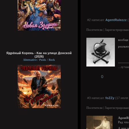
#2 написал:
AgentRulezzz
(
Посетители | Зарегистрирован
вообще 
реально
Ядрёный Корень - Как на улице Донской
(2026)
Alternative / Punk / Rock
---------
...лучш
0
#3 написал:
foZZy
(17 июля 
Посетители | Зарегистрирован
AgentR
Рад что
А мне 