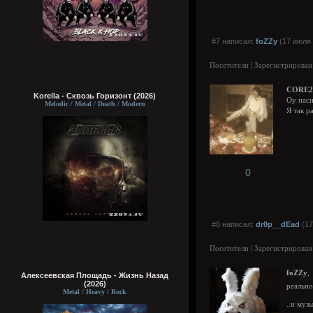
#7 написал:
foZZy
(17 июля 
Посетители | Зарегистрирован
CORE2
Korella - Сквозь Горизонт (2026)
Оу паси
Melodic / Metal / Death / Modern
Я так р
0
#8 написал:
dr0p__dEad
(17
Посетители | Зарегистрирован
foZZy
,
Алексеевская Площадь - Жизнь Назад
(2026)
реально
Metal / Heavy / Rock
..и муз