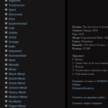
★
Rapcore
★
Trancecore
★
Djent
★
Electronic
★
Emo
★
Experimental
Группа:
The last secret of houd
★
Folk
Альбом:
Наверх (EP)
★
Gothic
Год:
2010
★
Grind
Жанр:
Experimental Math / Alt
★
Город:
Навашино
Grunge
Битрейт:
320 кбит/с (0 трек - 
★
Indie
Размер:
29 МБ
★
Industrial
★
Instrumental
Треклист:
★
0. Интро
Math
1. Скажи мне да (и ты услыши
★
Melodic
2. Вторая
★
Metal
3. Тихий шёпот мёртвого кро
★
Black Metal
4. Осколками назад
★
Death Metal
Dolphin
Скачать:
(ссылки от
★
Doom Metal
ifolder
★
Groove Metal
Облако@mail.ru
★
Heavy Metal
★
Modern Metal
Скачать из архива сайта
★
Nu-Metal
Скачать через торрент
★
Pagan Metal