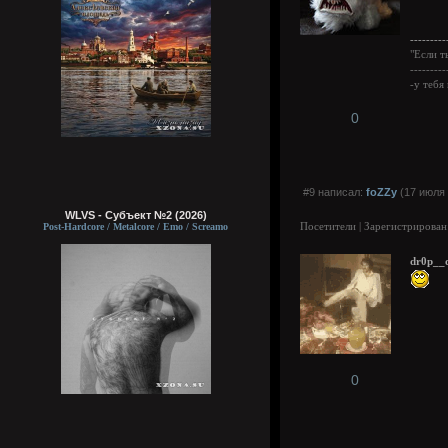
---------
"Если т
---------
-у тебя
0
#9 написал:
foZZy
(17 июля 
WLVS - Субъект №2 (2026)
Посетители | Зарегистрирован
Post-Hardcore / Metalcore / Emo / Screamo
dr0p__
0