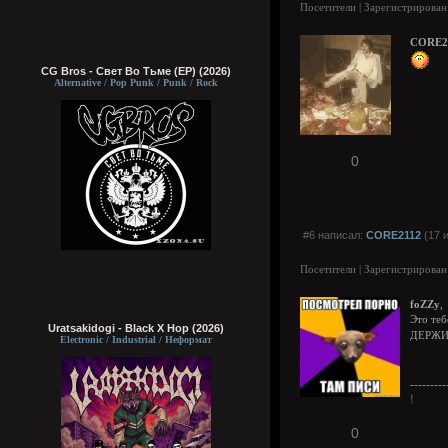
Посетители | Зарегистрирован
CORE2
CG Bros - Свет Во Тьме (EP) (2026)
Alternative / Pop Punk / Punk / Rock
0
#6 написал:
CORE2112
(17 
Посетители | Зарегистрирован
foZZy
,
Это тебе
Uratsakidogi - Black X Hop (2026)
ДЕРЖИ
Electronic / Industrial / Неформат
---------
!
0