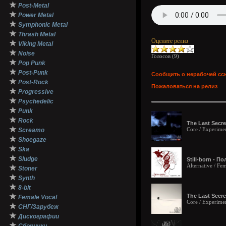
★
Post-Metal
★
Power Metal
★
Symphonic Metal
★
Thrash Metal
Оцените релиз
★
Viking Metal
★
Noise
Голосов (
9
)
★
Pop Punk
★
Post-Punk
Сообщить о нерабочей сс
★
Post-Rock
Пожаловаться на релиз
★
Progressive
★
Psychedelic
★
Punk
★
Rock
The Last Secre
★
Core / Experimen
Screamo
★
Shoegaze
★
Ska
★
Sludge
Still-born - П
Alternative / Fe
★
Stoner
★
Synth
★
8-bit
★
The Last Secre
Female Vocal
Core / Experimen
★
СНГ/Зарубеж
★
Дискографии
★