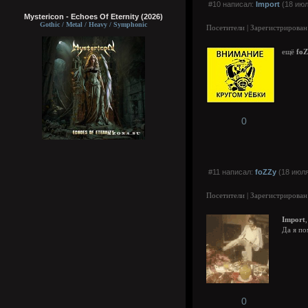
#10 написал:
Import
(18 июл
Mystericon - Echoes Of Eternity (2026)
Gothic / Metal / Heavy / Symphonic
Посетители | Зарегистрирован
ещё
fo
0
#11 написал:
foZZy
(18 июля
Посетители | Зарегистрирован
Import
,
Да я по
0