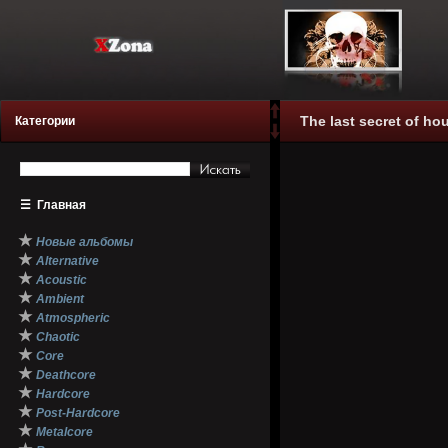
The last secret of ho
Категории
☰
Главная
★
Новые альбомы
★
Alternative
★
Acoustic
★
Ambient
★
Atmospheric
★
Chaotic
★
Core
★
Deathcore
★
Hardcore
★
Post-Hardcore
★
Metalcore