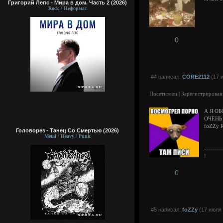
Григорий Лепс - Мира в дом. Часть 2 (2026)
Rock / Неформат
0
#4 написал:
CORE2112
(17 
Посетители | Зарегистрирован
А Я О
ОЧЕНЬ П
foZZy RE
Головорез - Tанец Со Смертью (2026)
Metal / Heavy / Punk
---------
!
0
#5 написал:
foZZy
(17 июля 