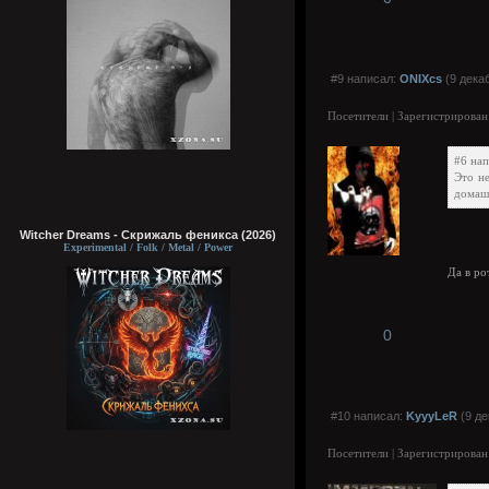
#9 написал:
ONIXcs
(9 декаб
Посетители | Зарегистрирован
#6 нап
Это не
домашн
Witcher Dreams - Скрижаль феникса (2026)
Experimental / Folk / Metal / Power
Да в ро
0
#10 написал:
KyyyLeR
(9 де
Посетители | Зарегистрирован