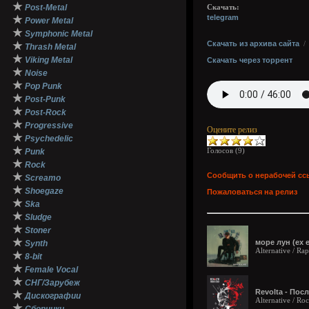
★
Post-Metal
Скачать:
telegram
★
Power Metal
★
Symphonic Metal
Скачать из архива сайта
★
Thrash Metal
★
Viking Metal
Скачать через торрент
★
Noise
★
Pop Punk
★
Post-Punk
★
Post-Rock
★
Progressive
Оцените релиз
★
Psychedelic
★
Голосов (
9
)
Punk
★
Rock
★
Сообщить о нерабочей сс
Screamo
★
Shoegaze
Пожаловаться на релиз
★
Ska
★
Sludge
★
Stoner
★
море лун (ex e
Synth
Alternative / Ra
★
8-bit
★
Female Vocal
★
СНГ/Зарубеж
Revolta - Посл
★
Дискографии
Alternative / Ro
★