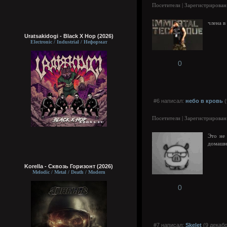
Посетители | Зарегистрирован
члена в
Uratsakidogi - Black X Hop (2026)
Electronic / Industrial / Неформат
0
#6 написал:
небо в кровь
(
Посетители | Зарегистрирован
Это не
домашне
Korella - Сквозь Горизонт (2026)
Melodic / Metal / Death / Modern
0
#7 написал:
Skelet
(9 декабр