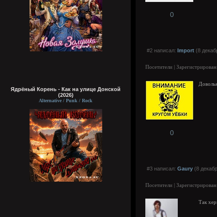
0
#2 написал:
Import
(8 декаб
Посетители | Зарегистрирован
Доволь
Ядрёный Корень - Как на улице Донской
(2026)
Alternative / Punk / Rock
0
#3 написал:
Gaury
(8 декабр
Посетители | Зарегистрирован
Так хер