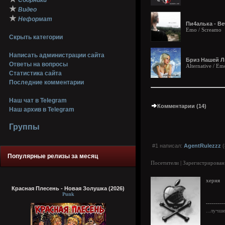
Сборники
★
Видео
★
Неформат
Пи4алька - Ве
Emo / Screamo
Скрыть категории
Написать администрации сайта
Бриз Нашей Лю
Ответы на вопросы
Alternative / Em
Статистика сайта
Последние комментарии
Наш чат в Telegram
Комментарии (14)
Наш архив в Telegram
Группы
#1 написал:
AgentRulezzz
(
Популярные релизы за месяц
Посетители | Зарегистрирован
херня
Красная Плесень - Новая Золушка (2026)
Punk
---------
...лучш