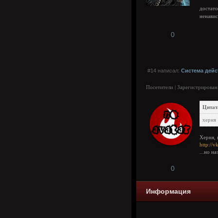
достат
ненавис
0
#14 написал:
Система дейс
Посетители | Зарегистрирован
Цитат
херня
Херня,
http://
...но н
0
Информация