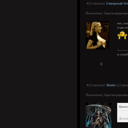
#12 написал:
Северный Оп
Посетители | Зарегистрирован
нет, сп
я как-т
---------
и скор
0
#13 написал:
Skelet
(13 дека
Посетители | Зарегистрирован
Цитат
Да в 