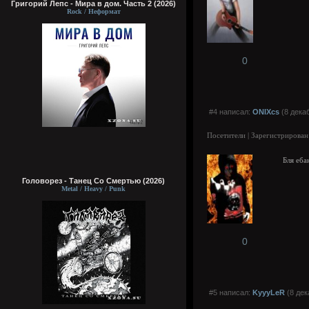
Григорий Лепс - Мира в дом. Часть 2 (2026)
Rock / Неформат
0
#4 написал:
ONIXcs
(8 декаб
Посетители | Зарегистрирован
Бля еб
Головорез - Tанец Со Смертью (2026)
Metal / Heavy / Punk
0
#5 написал:
KyyyLeR
(8 дек