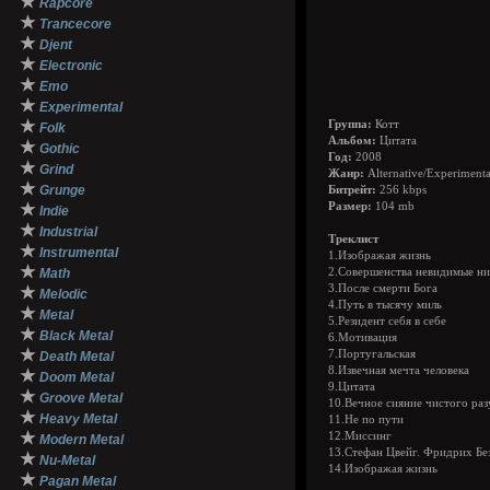
★
Rapcore
★
Trancecore
★
Djent
★
Electronic
★
Emo
★
Experimental
★
Группа:
Котт
Folk
Альбом:
Цитата
★
Gothic
Год:
2008
★
Grind
Жанр:
Alternative/Experiment
★
Grunge
Битрейт:
256 kbps
★
Размер:
104 mb
Indie
★
Industrial
Треклист
★
Instrumental
1.Изображая жизнь
★
Math
2.Совершенства невидимые н
3.После смерти Бога
★
Melodic
4.Путь в тысячу миль
★
Metal
5.Резидент себя в себе
★
Black Metal
6.Мотивация
★
7.Португальская
Death Metal
8.Извечная мечта человека
★
Doom Metal
9.Цитата
★
Groove Metal
10.Вечное сияние чистого раз
★
Heavy Metal
11.Не по пути
★
12.Миссинг
Modern Metal
13.Стефан Цвейг. Фридрих Б
★
Nu-Metal
14.Изображая жизнь
★
Pagan Metal