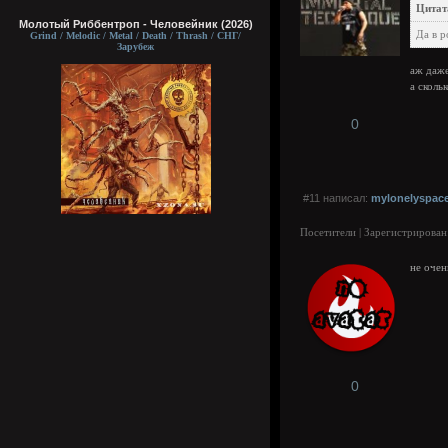
Цитат
Молотый Риббентроп - Человейник (2026)
Да в 
Grind / Melodic / Metal / Death / Thrash / СНГ/
Зарубеж
аж даже
а сколь
0
#11 написал:
mylonelyspac
Посетители | Зарегистрирован
не очень
0