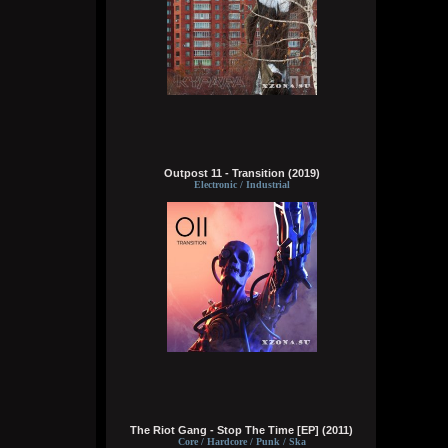
Wirtuozik
Сегодня в 16:15:56
А вы знали что Кадышевой 67 лет?
Странно, в моем детстве я думал ей
столько же. Получается она и не стареет
даже, ей все время 60
Outpost 11 - Transition (2019)
Кукуня
Electronic / Industrial
Сегодня в 16:15:29
Wirtuozik
Сегодня в 16:15:10
А я вовсе не колдунья,
Я любила и люблю.
Это мне судьба послала
Грешную любовь мою.
Не судите строго, люди,
The Riot Gang - Stop The Time [EP] (2011)
Пожалей меня, родня,
Core / Hardcore / Punk / Ska