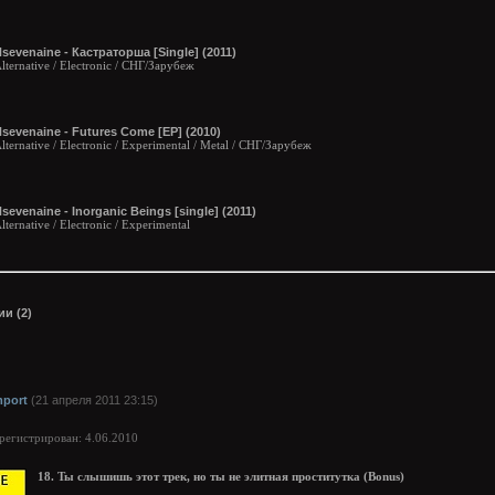
sevenaine - Кастраторша [Single] (2011)
lternative / Electronic / СНГ/Зарубеж
sevenaine - Futures Come [EP] (2010)
lternative / Electronic / Experimental / Metal / СНГ/Зарубеж
sevenaine - Inorganic Beings [single] (2011)
lternative / Electronic / Experimental
и (2)
mport
(21 апреля 2011 23:15)
арегистрирован: 4.06.2010
18. Ты слышишь этот трек, но ты не элитная проститутка (Bonus)