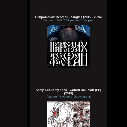
Эй наринаринэла ааааа дари дада
Wirtuozik
Нейромонах Феофан - Singles (2015 - 2024)
Сегодня в 16:12:44
Electronic / Folk / Сборники / Неформат
Вот долбаеб. Прав он во всем. Ещё и все
про меня знает)
Wirtuozik
Сегодня в 16:12:17
Цитата: Кукуня
Ты же сам знаешь, что я прав
В чем?
Sorry About My Face - Cotard Delusion (EP)
Кукуня
(2018)
Сегодня в 16:10:04
Ambient / Electronic / Experimental
Цитата: Wirtuozik
пруфы
какие на хуй пруфы еблан? чо ты
доказать хочешь? Ты же сам знаешь, что
я прав, я прекрасно помню все твои