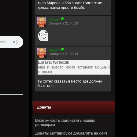
типа Мирона. абба знает толк в этих
делах. панки просто бомбы
Кукуня
Сегодня в 21:45:23
Кукуня
Сегодня в 21:36:44
Цитата: Wirtuozik
ещё и вместо мозга вставили мощный
компьют
ты хотел сказать в место, где должен
быть мозг
Wirtuozik
Сегодня в 20:41:56
Донаты
Я - робот
Возможность задонатить нашим
Wirtuozik
релизерам
Сегодня в 20:40:37
Донаты мотивируют добавлять на сайт
А если бы мне ещё и вместо мозга