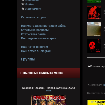
Сборники
★
Видео
★
Неформат
N
A
Скрыть категории
Написать администрации сайта
N
Ответы на вопросы
A
Статистика сайта
Последние комментарии
N
Наш чат в Telegram
A
Наш архив в Telegram
Группы
Комментари
Популярные релизы за месяц
#1 написал:
I
Красная Плесень - Новая Золушка (2026)
Punk
Посетители | З