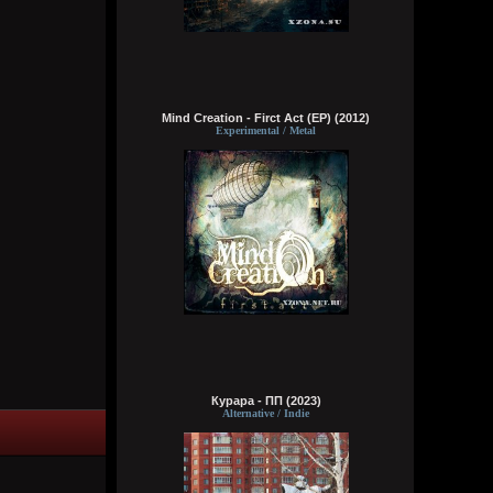
сразу понял чьих рук дело. аббалбиск и
ххос
typical crabs
Сегодня в 18:00:43
а видосы то остались
Mind Creation - Firct Act (EP) (2012)
Experimental / Metal
Bestial
Сегодня в 17:59:12
Ну лежит, то и упало
typical crabs
Сегодня в 17:57:59
пересматриваю баттлы. ведь
версус,слово и рбл уже загнулись. даже
лига гнойного помоему.
Кукуня
Сегодня в 16:16:37
Курара - ПП (2023)
Alternative / Indie