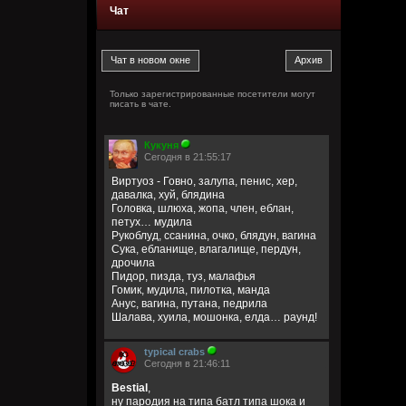
Чат
Только зарегистрированные посетители могут
писать в чате.
Кукуня
Сегодня в 21:55:17
Виртуоз - Говно, залупа, пенис, хер,
давалка, хуй, блядина
Головка, шлюха, жопа, член, еблан,
петух… мудила
Рукоблуд, ссанина, очко, блядун, вагина
Сука, ебланище, влагалище, пердун,
дрочила
Пидор, пизда, туз, малафья
Гомик, мудила, пилотка, манда
Анус, вагина, путана, педрила
Шалава, хуила, мошонка, елда… раунд!
typical crabs
Сегодня в 21:46:11
Bestial
,
ну пародия на типа батл типа шока и