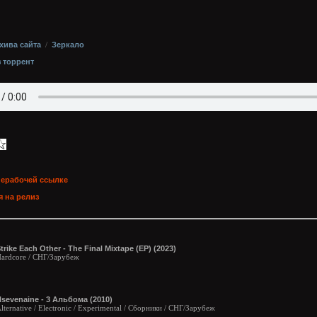
хива сайта
/
Зеркало
з торрент
нерабочей ссылке
 на релиз
trike Each Other - The Final Mixtape (EP) (2023)
ardcore / СНГ/Зарубеж
sevenaine - 3 Альбома (2010)
lternative / Electronic / Experimental / Сборники / СНГ/Зарубеж