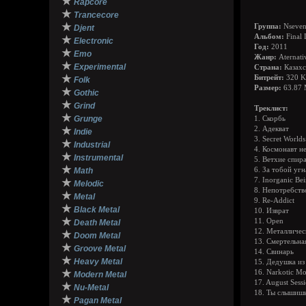
★
Rapcore
★
Trancecore
★
Группа:
Nseven
Djent
Альбом:
Final
★
Electronic
Год:
2011
★
Emo
Жанр:
Aternativ
★
Experimental
Страна:
Казахс
★
Битрейт:
320 K
Folk
Размер:
63.87
★
Gothic
★
Grind
Треклист:
★
Grunge
1. Скорбь
★
2. Адекват
Indie
3. Secret World
★
Industrial
4. Космонавт н
★
Instrumental
5. Ветхие спир
★
Math
6. За тобой уг
7. Inorganic Be
★
Melodic
8. Непотребств
★
Metal
9. Re-Addict
★
Black Metal
10. Изврат
★
11. Open
Death Metal
12. Металличес
★
Doom Metal
13. Смертельна
★
Groove Metal
14. Свинарь
★
Heavy Metal
15. Дедушка из
★
16. Narkotic M
Modern Metal
17. August Sess
★
Nu-Metal
18. Ты слышишь
★
Pagan Metal