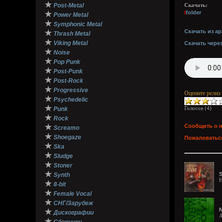
★
Post-Metal
Скачать:
i
folder
★
Power Metal
★
Symphonic Metal
Скачать из ар
★
Thrash Metal
★
Viking Metal
Скачать чере
★
Noise
★
Pop Punk
★
Post-Punk
★
Post-Rock
★
Progressive
Оцените релиз
★
Psychedelic
★
Голосов (
4
)
Punk
★
Rock
★
Сообщить о 
Screamo
★
Shoegaze
Пожаловаться
★
Ska
★
Sludge
★
Stoner
★
S
Synth
H
★
8-bit
★
Female Vocal
★
СНГ/Зарубеж
N
★
Дискографии
A
★