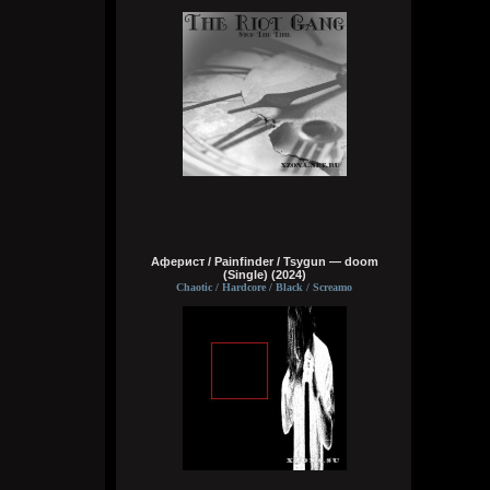
Видно, в жизни суждено мне
Выпить грешного вина
Кукуня
Сегодня в 16:15:01
Wirtuozik
Сегодня в 16:14:46
Аферист / Painfinder / Tsygun — doom
За мои зелёные глаза
(Single) (2024)
Называешь ты меня колдуньей,
Chaotic / Hardcore / Black / Screamo
Говоришь ты это мне не зря,
Сердце у тебя я забрала
Wirtuozik
Сегодня в 16:14:24
Эй наринаринэла ай дари дари дари
дада
Эй наринаринэла ай дари дари дари
дада
Эй наринаринэла ай дари дари дари
дада