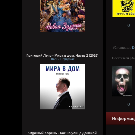
0
#2 написал:
D
Григорий Лепс - Мира в дом. Часть 2 (2026)
Посетители | З
Rock / Неформат
0
Информац
Ядрёный Корень - Как на улице Донской