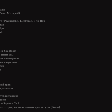
aine
 Demo Mixtape #4
e / Psychedelic / Electronic / Trip-Hop
тан
bps
 Mb
s In You Room
е видит сны
али мизантропии
нался наркоман
ings
о
кий трип
я усталость
 тубдиспансера
oment
ion Rapcore Cach
 этот трек, но ты не элитная проститутка (Bonus)