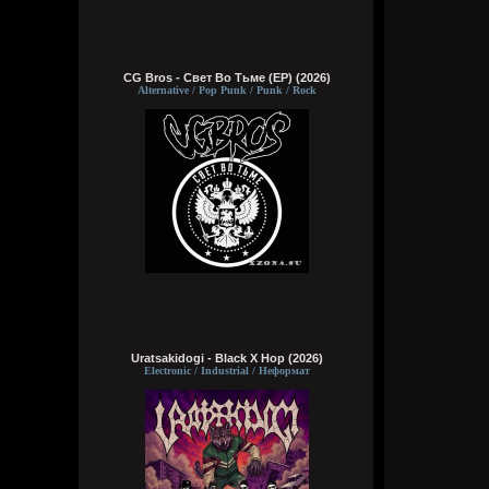
CG Bros - Свет Во Тьме (EP) (2026)
Alternative / Pop Punk / Punk / Rock
Uratsakidogi - Black X Hop (2026)
Electronic / Industrial / Неформат