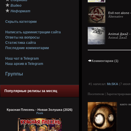
Сборники
★
Видео
★
Неформат
Evil not alone 
Alternative
Скрыть категории
Написать администрации сайта
Animal ДжаZ -
Ответы на вопросы
Animal ДжаZ
Статистика сайта
Последние комментарии
Наш чат в Telegram
Комментарии (1)
Наш архив в Telegram
Группы
#1 написал:
Mr.SKA
(7 июня 
Популярные релизы за месяц
Посетители | Зарегистрирован
както н
Красная Плесень - Новая Золушка (2026)
Punk