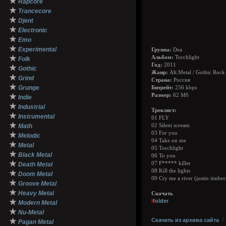
★
Rapcore
★
Trancecore
★
Djent
★
Electronic
★
Emo
★
Experimental
Группа:
Dea
★
Альбом:
Torchlight
Folk
Год:
2011
★
Gothic
Жанр:
Alt.Metal / Gothic Rock
★
Grind
Страна:
Россия
★
Grunge
Битрейт:
256 kbps
★
Размер:
62 Мб
Indie
★
Industrial
Треклист:
★
Instrumental
01 FLY
★
Math
02 Silent scream
03 For you
★
Melodic
04 Take on me
★
Metal
05 Torchlight
★
Black Metal
06 To you
★
07 F***** killer
Death Metal
08 Kill the lights
★
Doom Metal
09 Cry me a river (justin timbe
★
Groove Metal
★
Heavy Metal
Скачать
★
i
folder
Modern Metal
★
Nu-Metal
★
Скачать из архива сайта
Pagan Metal