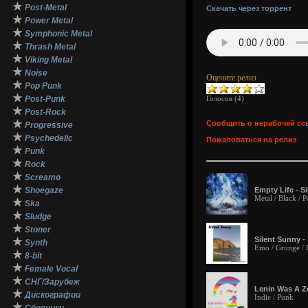
★
Post-Metal
Скачать через торрент
★
Power Metal
★
Symphonic Metal
★
Thrash Metal
★
Viking Metal
★
Noise
Оцените релиз
★
Pop Punk
★
Post-Punk
Голосов (
4
)
★
Post-Rock
★
Сообщить о нерабочей сс
Progressive
★
Psychedelic
Пожаловаться на релиз
★
Punk
★
Rock
★
Screamo
★
Shoegaze
Empty Life - S
Metal / Black / P
★
Ska
★
Sludge
★
Stoner
Silent Sunny -
★
Synth
Emo / Grunge / 
★
8-bit
★
Female Vocal
★
СНГ/Зарубеж
Lenin Was A Z
★
Дискографии
Indie / Punk
★