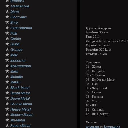
★
Rapcore
★
Trancecore
★
Djent
★
Electronic
★
Emo
★
Experimental
Группа:
Андерсон
★
Альбом:
Життя
Folk
Год:
2011
★
Gothic
Жанр:
Alternative Rock / Post
★
Grind
Страна:
Украина
★
Grunge
Битрейт:
320 kbps
★
Размер:
78 Мб
Indie
★
Industrial
Треклист:
★
Instrumental
01 - Життя
★
Math
02 - Незграба
03 - 5 Хвилин
★
Melodic
04 - Не Вертай Мене
★
Metal
05 - ГОЛ
★
Black Metal
06 - Якщо Не Я
★
07 - Світло
Death Metal
08 - Безодня
★
Doom Metal
09 - Фреп
★
Groove Metal
10 - ЩЕ
★
Heavy Metal
11 - Спинись
★
12 - Інше Життя
Modern Metal
★
Nu-Metal
Скачать
★
Pagan Metal
telegram
krromanka
by