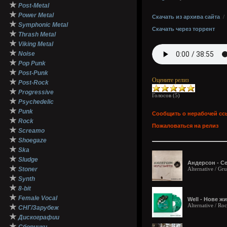
★
Post-Metal
★
Power Metal
Скачать из архива сайта
★
Symphonic Metal
Скачать через торрент
★
Thrash Metal
★
Viking Metal
★
Noise
★
Pop Punk
★
Post-Punk
Оцените релиз
★
Post-Rock
★
Progressive
Голосов (
5
)
★
Psychedelic
★
Punk
Сообщить о нерабочей сс
★
Rock
Пожаловаться на релиз
★
Screamo
★
Shoegaze
★
Ska
★
Sludge
Андерсон - Се
★
Stoner
Alternative / G
★
Synth
★
8-bit
★
Female Vocal
Well - Нове жи
Alternative / R
★
СНГ/Зарубеж
★
Дискографии
★