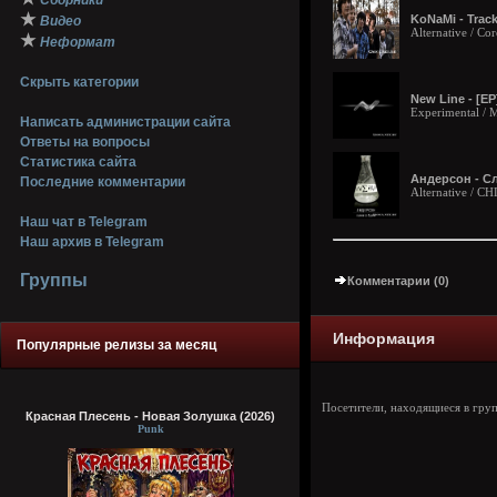
Сборники
★
KoNaMi - Track
Видео
Alternative / Co
★
Неформат
Скрыть категории
New Line - [EP
Experimental / 
Написать администрации сайта
Ответы на вопросы
Статистика сайта
Андерсон - Сл
Последние комментарии
Alternative / С
Наш чат в Telegram
Наш архив в Telegram
Группы
Комментарии (0)
Информация
Популярные релизы за месяц
Посетители, находящиеся в гру
Красная Плесень - Новая Золушка (2026)
Punk