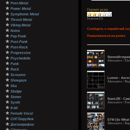
★
Post-Metal
★
Power Metal
Оцените релиз
★
Symphonic Metal
Голосов (
5
)
★
Thrash Metal
★
Viking Metal
Сообщить о нерабочей сс
★
Noise
★
Пожаловаться на релиз
Pop Punk
★
Post-Punk
★
Post-Rock
★
Progressive
StereoИстерик
★
Psychedelic
Alternative / El
★
Punk
★
Rock
★
Screamo
Lumen - Ангел
★
Shoegaze
Alternative / В
★
Ska
★
Sludge
★
Stoner
StanLEE - Сам
★
Synth
Alternative / Fe
★
8-bit
★
Female Vocal
★
СНГ/Зарубеж
S?W (So What?
Alternative / Ra
★
Дискографии
★