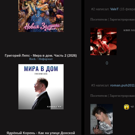
#2 написал:
ValeT
(15 февра
Посетители | Зарегистрирован
клип хо
Григорий Лепс - Мира в дом. Часть 2 (2026)
Rock / Неформат
0
#3 написал:
roman.puh2011
Посетители | Зарегистрирован
чё 
Ядрёный Корень - Как на улице Донской