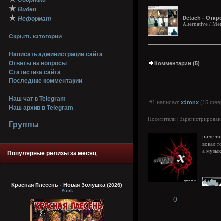
Сборники
★
Видео
★
Detach - Откр
Неформат
Alternative / M
Скрыть категории
Написать администрации сайта
Ответы на вопросы
Комментарии (5)
Статистика сайта
Последние комментарии
Наш чат в Telegram
#1 написал:
xdronx
(15 февр
Наш архив в Telegram
Посетители | Зарегистрирован
Группы
ниче та
вокал т
а музык
Популярные релизы за месяц
---------
Красная Плесень - Новая Золушка (2026)
Punk
0