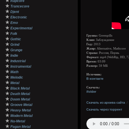
★
Rapcore
★
Trancecore
★
Djent
★
Electronic
★
Emo
★
Experimental
★
Folk
Группа:
Greenpills
★
Gothic
Клип:
Заблуждение
★
Grind
Год:
2013
Жанр:
Alternative, Mathcore
★
Grunge
Страна:
Россия, Пермь
★
Indie
Формат:
mp4 (WebRip, HD, 7
★
Industrial
Время:
03:09
★
Размер:
59 МБ
Instrumental
★
Math
Источник:
★
Melodic
В контакте
★
Metal
★
Скачать:
Black Metal
ifolder
★
Death Metal
★
Doom Metal
Скачать из архива сайта
★
Groove Metal
★
Скачать через торрент
Heavy Metal
★
Modern Metal
★
Nu-Metal
★
Pagan Metal