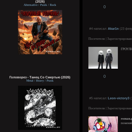
(2026)
Alternative / Punk / Rock
0
#4 написал:
Akar1n
(23 февр
Посетители | Зарегистрирован
ГРОУЛ
0
Головорез - Tанец Со Смертью (2026)
Metal / Heavy / Punk
#5 написал:
Leon-victory3
(
Посетители | Зарегистрирован
roman.
поменяй