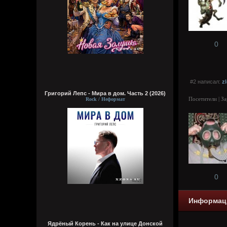
0
#2 написал:
z
Григорий Лепс - Мира в дом. Часть 2 (2026)
Посетители | З
Rock / Неформат
0
Информац
Ядрёный Корень - Как на улице Донской