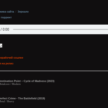
хива сайта
/
Зеркало
з торрент
нерабочей ссылке
 на релиз
estination Point – Cycle of Madness (2023)
etalcore / Modern
erfect Crime - The Battlefield (2019)
etal / Heavy