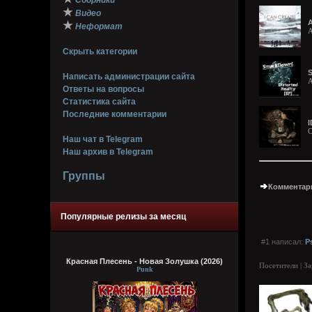
Сборники
★
Видео
A
★
Неформат
A
Скрыть категории
S
Написать администрации сайта
A
Ответы на вопросы
Статистика сайта
Последние комментарии
I
С
Наш чат в Telegram
Наш архив в Telegram
Группы
Комментари
Популярные релизы за месяц
#1 написал:
P
Красная Плесень - Новая Золушка (2026)
Посетители | З
Punk