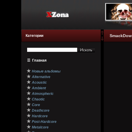
SmackDown!
Категории
☰
Главная
★
Новые альбомы
★
Alternative
★
Acoustic
★
Ambient
★
Atmospheric
★
Chaotic
★
Core
★
Deathcore
★
Hardcore
★
Post-Hardcore
★
Metalcore