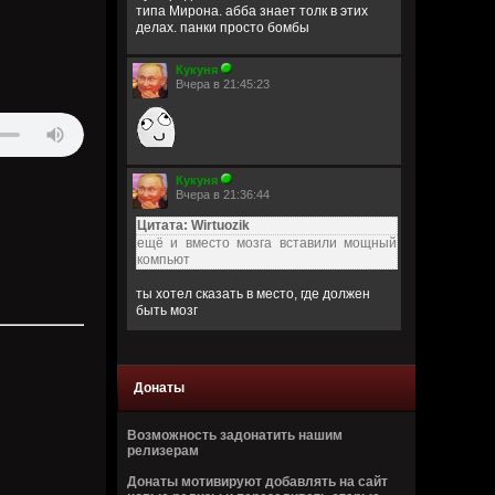
типа Мирона. абба знает толк в этих
делах. панки просто бомбы
Кукуня
Вчера в 21:45:23
Кукуня
Вчера в 21:36:44
Цитата: Wirtuozik
ещё и вместо мозга вставили мощный
компьют
ты хотел сказать в место, где должен
быть мозг
Wirtuozik
Вчера в 20:41:56
Донаты
Я - робот
Возможность задонатить нашим
Wirtuozik
релизерам
Вчера в 20:40:37
Донаты мотивируют добавлять на сайт
А если бы мне ещё и вместо мозга