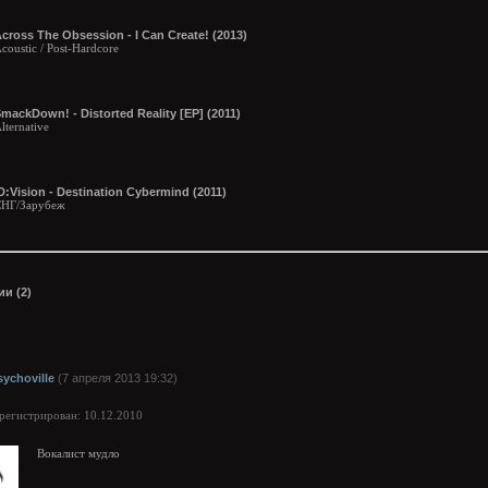
cross The Obsession - I Can Create! (2013)
coustic / Post-Hardcore
mackDown! - Distorted Reality [EP] (2011)
lternative
D:Vision - Destination Cybermind (2011)
НГ/Зарубеж
и (2)
sychoville
(7 апреля 2013 19:32)
арегистрирован: 10.12.2010
Вокалист мудло