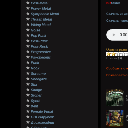
★
Post-Metal
rus
folder
★
Power Metal
★
Symphonic Metal
Скачать из ар
★
Thrash Metal
Скачать чере
★
Viking Metal
★
Noise
★
Pop Punk
★
Post-Punk
★
Post-Rock
Оцените релиз
★
Progressive
★
Psychedelic
Голосов (
3
)
★
Punk
★
Rock
Сообщить о 
★
Screamo
Пожаловаться
★
Shoegaze
★
Ska
★
Sludge
★
Stoner
D
M
★
Synth
★
8-bit
★
Female Vocal
★
P
СНГ/Зарубеж
M
★
Дискографии
★