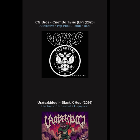
CG Bros - Свет Во Тьме (EP) (2026)
Alternative / Pop Punk / Punk / Rock
Uratsakidogi - Black X Hop (2026)
Electronic / Industrial / Неформат