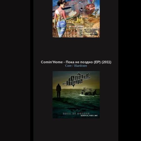
Wirtuozik
Вчера в 16:15:56
А вы знали что Кадышевой 67 лет?
Странно, в моем детстве я думал ей
столько же. Получается она и не стареет
даже, ей все время 60
Кукуня
Вчера в 16:15:29
Comin'Home - Пока не поздно (EP) (2011)
Core / Hardcore
Wirtuozik
Вчера в 16:15:10
А я вовсе не колдунья,
Я любила и люблю.
Это мне судьба послала
Грешную любовь мою.
Не судите строго, люди,
Пожалей меня, родня,