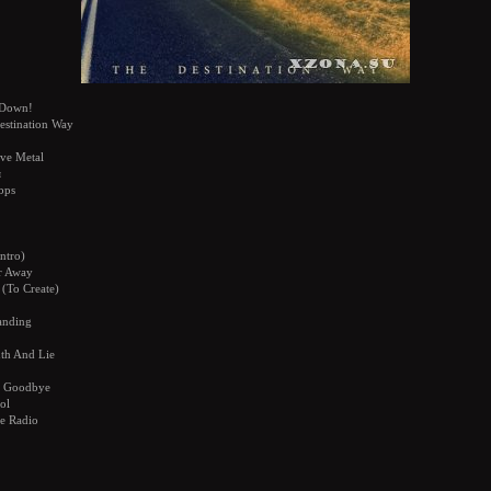
Down!
stination Way
ive Metal
я
bps
Intro)
r Away
e (To Create)
anding
th And Lie
ay Goodbye
ol
e Radio