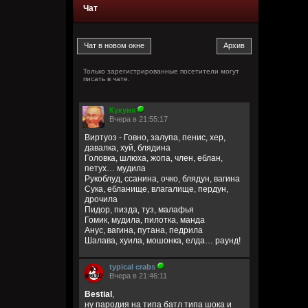
Чат
Только зарегистрированные посетители могут
писать в чате.
Кукуня
Вчера в 21:55:17
Виртуоз - Говно, залупа, пенис, хер,
давалка, хуй, блядина
Головка, шлюха, жопа, член, еблан,
петух… мудила
Рукоблуд, ссанина, очко, блядун, вагина
Сука, ебланище, влагалище, пердун,
дрочила
Пидор, пизда, туз, малафья
Гомик, мудила, пилотка, манда
Анус, вагина, путана, педрила
Шалава, хуила, мошонка, елда… раунд!
typical crabs
Вчера в 21:46:11
Bestial
,
ну пародия на типа батл типа шока и