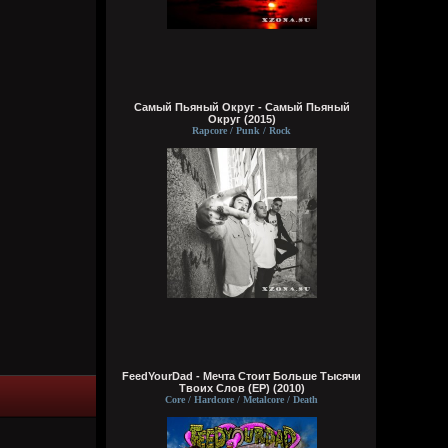
сразу понял чьих рук дело. аббалбиск и
ххос
typical crabs
Вчера в 18:00:43
а видосы то остались
Самый Пьяный Округ - Самый Пьяный
Округ (2015)
Bestial
Rapcore / Punk / Rock
Вчера в 17:59:12
Ну лежит, то и упало
typical crabs
Вчера в 17:57:59
пересматриваю баттлы. ведь
версус,слово и рбл уже загнулись. даже
лига гнойного помоему.
Кукуня
Вчера в 16:16:37
FeedYourDad - Мечта Стоит Больше Тысячи
Твоих Слов (EP) (2010)
Core / Hardcore / Metalcore / Death