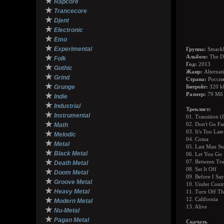
★
Rapcore
★
Trancecore
★
Djent
★
Electronic
★
Emo
★
Experimental
Группа:
Smack
★
Альбом:
The De
Folk
Год:
2013
★
Gothic
Жанр:
Alternat
★
Grind
Страна:
Росси
★
Grunge
Битрейт:
320 k
★
Размер:
79 Мб
Indie
★
Industrial
Треклист:
★
Instrumental
01. Transition (
★
Math
02. Don't Go Fa
03. It's Too Lat
★
Melodic
04. Coma
★
Metal
05. Last Man St
★
Black Metal
06. Let You Go
★
07. Between Tru
Death Metal
08. Set It Off
★
Doom Metal
09. Before I S
★
Groove Metal
10. Under Contr
★
Heavy Metal
11. Turn Off Th
★
12. California
Modern Metal
13. Alive
★
Nu-Metal
★
Pagan Metal
Скачать