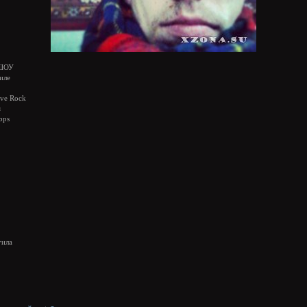
ШОУ
иле
ive Rock
я
bps
гила