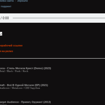
хива сайта
/
Зеркало
з торрент
нерабочей ссылке
 на релиз
оса - Степь Могила Крест (Demo) (2023)
etal / Black / Punk / Rock
raft - Всё В Одной Могиле (EP) (2021)
eathcore / Metalcore / СНГ/Зарубеж
arget Audience - Привет, Оружие! (2013)
runge