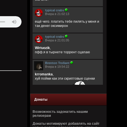
typical crabs
Вчера в 21:02:13
ещё чего. платить тебе пилять.у меня и
так денег оксимирон
typical crabs
Вчера в 21:01:05
Wirtuozik
,
пфф.я в тырнете торрент сцапаю
Brenton Trollant
Вчера в 19:54:22
krromanka
,
хуй пойми как эти скриптовые сценки
нормально проходить
Донаты
Возможность задонатить нашим
релизерам
Донаты мотивируют добавлять на сайт
krromanka