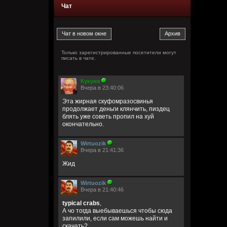
Чат
Только зарегистрированные посетители могут
писать в чате.
Кукуня
Вчера в 23:40:06
Эта жирная скуфомразосвинья
продолжает деньги клянчить, пиздец
блять уже советь пропил на хуй
окончательно.
Wirtuozik
Вчера в 21:41:36
Жид
Wirtuozik
Вчера в 21:40:46
typical crabs
,
А чо тогда выебываешься чтобы сюда
запилили, если сам можешь найти и
скачать?