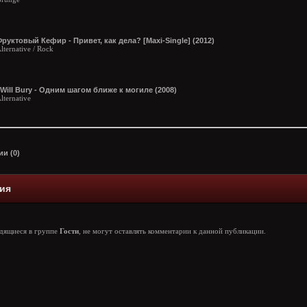
руктовый Кефир - Привет, как дела? [Maxi-Single] (2012)
lternative / Rock
 Will Bury - Oдним шагом ближе к могиле (2008)
lternative
и (0)
ия
одящиеся в группе
Гости
, не могут оставлять комментарии к данной публикации.