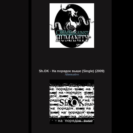
вас. Водку я ныче не пью. Хули еще
делать, тем более без денег, жду звонка
по работе. Было бы много денег, я бы на
авто путешествовал по стране и
странам снг, но мечтать не вредно
Заработаю, куплю ноут игровой, а то
играть на телефоне уже не во что, да и
не то. Буду тянкой бегать анимешной и
всем пизды давать, как и мечтал
Wirtuozik
4 августа 2026
Кукуня
,
Ой бля. Покажи свой широкий кругозор и
свои интересы) помимо эмодрисни, пива
Sh.OK - На порядок выше (Single) (2009)
литрами за вечер и задротства в
Alternative
компьюхтер
Wirtuozik
4 августа 2026
хочу в казахстан
Wirtuozik
4 августа 2026
Кукуня
,
Иди на хуй, не читай