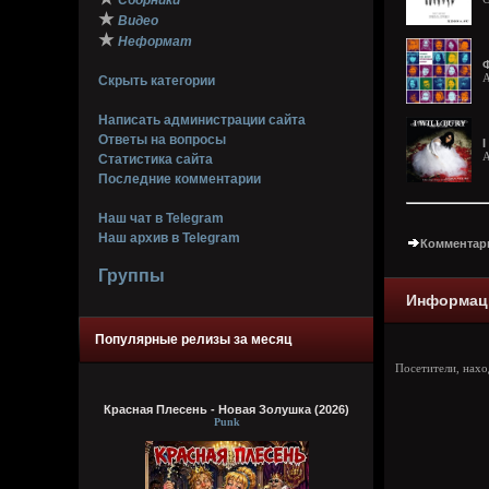
Сборники
★
Видео
★
Неформат
Ф
A
Скрыть категории
Написать администрации сайта
Ответы на вопросы
I
A
Статистика сайта
Последние комментарии
Наш чат в Telegram
Наш архив в Telegram
Комментари
Группы
Информац
Популярные релизы за месяц
Посетители, нах
Красная Плесень - Новая Золушка (2026)
Punk