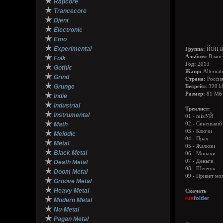
★
Rapcore
★
Trancecore
★
Djent
★
Electronic
★
Emo
★
Experimental
Группа:
ЙОП 
★
Альбом:
В мог
Folk
Год:
2013
★
Gothic
Жанр:
Alternat
★
Grind
Страна:
Росси
★
Grunge
Битрейт:
320 k
★
Размер:
81 Мб
Indie
★
Industrial
Треклист:
★
Instrumental
01 - mixУЙ
★
Math
02 - Синенький
03 - Ключи
★
Melodic
04 - Прах
★
Metal
05 - Жалюзи
★
Black Metal
06 - Монахи
★
07 - Деньги
Death Metal
08 - Шевчук
★
Doom Metal
09 - Привет мо
★
Groove Metal
★
Heavy Metal
Скачать
★
rus
folder
Modern Metal
★
Nu-Metal
★
Pagan Metal