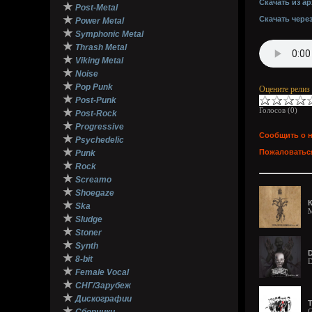
Скачать из ар
★
Post-Metal
★
Скачать чере
Power Metal
★
Symphonic Metal
★
Thrash Metal
★
Viking Metal
★
Noise
★
Pop Punk
Оцените релиз
★
Post-Punk
Голосов (
0
)
★
Post-Rock
★
Progressive
Сообщить о 
★
Psychedelic
★
Пожаловаться
Punk
★
Rock
★
Screamo
★
Shoegaze
К
★
Ska
M
★
Sludge
★
Stoner
★
Synth
D
★
8-bit
D
★
Female Vocal
★
СНГ/Зарубеж
★
Дискографии
T
★
G