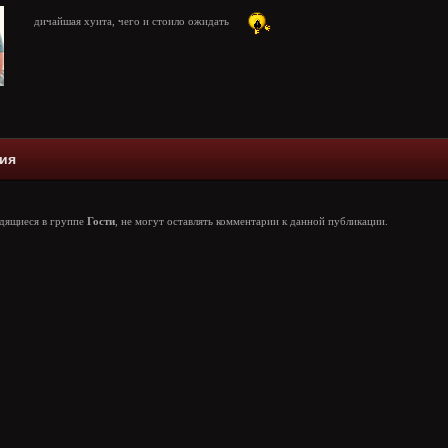
дичайшая хуита, чего и стоило ожидать
ия
одящиеся в группе
Гости
, не могут оставлять комментарии к данной публикации.