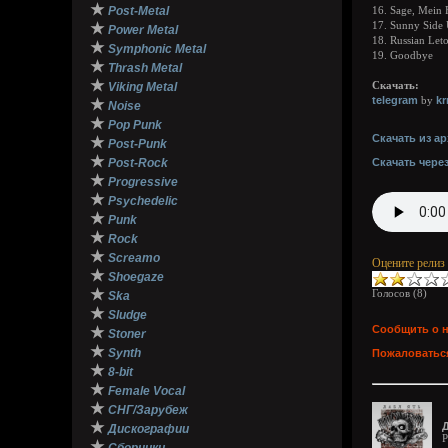
★
Post-Metal
16. Sage, Mein 
★
17. Sunny Side
Power Metal
18. Russian Let
★
Symphonic Metal
19. Goodbye
★
Thrash Metal
★
Viking Metal
Скачать:
telegram
k
by
★
Noise
★
Pop Punk
Скачать из ар
★
Post-Punk
★
Post-Rock
Скачать чере
★
Progressive
★
Psychedelic
★
Punk
★
Rock
★
Screamo
Оцените релиз
★
Shoegaze
★
Голосов (
8
)
Ska
★
Sludge
Сообщить о 
★
Stoner
★
Synth
Пожаловаться
★
8-bit
★
Female Vocal
★
СНГ/Зарубеж
★
Д
Дискографии
P
★