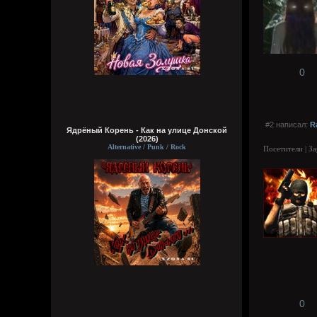
0
#2 написал:
R
Ядрёный Корень - Как на улице Донской
(2026)
Alternative / Punk / Rock
Посетители | З
0