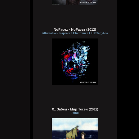
NoFacez - NoFacez (2012)
Wirtuozik
Alternative / Rapcore / Electronic / СНГ/Зарубеж
05:47:02
Wirtuozik
05:46:44
Х.. Забей - Мир Тесен (2011)
Punk
Кукуня
6 августа 2026