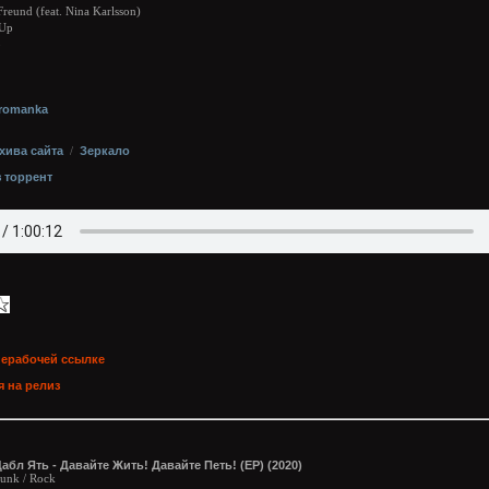
Freund (feat. Nina Karlsson)
 Up
o
rromanka
хива сайта
/
Зеркало
з торрент
нерабочей ссылке
 на релиз
абл Ять - Давайте Жить! Давайте Петь! (EP) (2020)
unk / Rock