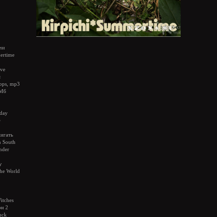
чи
rtime
ive
я
bps, mp3
 Мб
hday
e
жигать
 South
nder
y
the World
itches
эн 2
uck