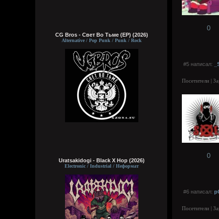
0
CG Bros - Свет Во Тьме (EP) (2026)
Alternative / Pop Punk / Punk / Rock
#5 написал:
_
Посетители | З
0
Uratsakidogi - Black X Hop (2026)
Electronic / Industrial / Неформат
#6 написал:
p
Посетители | З