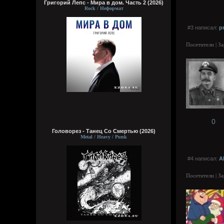
Григорий Лепс - Мира в дом. Часть 2 (2026)
Rock / Неформат
#3 написал:
p
Посетители | З
0
Головорез - Tанец Со Смертью (2026)
Metal / Heavy / Punk
#4 написал:
A
Посетители | З