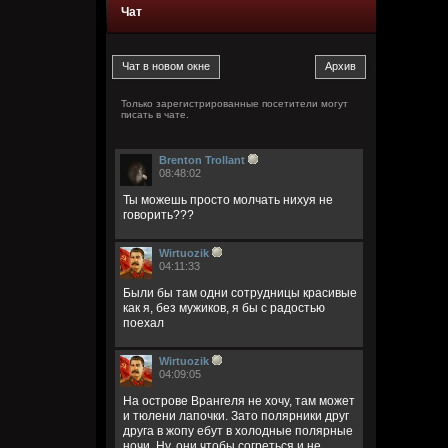
Чат
Только зарегистрированные посетители могут
писать в чате.
Brenton Trollant
08:48:02
Ты можешь просто молчать нихуя не
говорить???
Wirtuozik
04:11:33
Были бы там одни сотрудницы красивые
как я, без мужиков, я бы с радостью
поехал
Wirtuozik
04:09:05
На острове Врангеля не хочу, там может
и тюлени лапочки. Зато полярники друг
друга в жопу ебут в холодные полярные
ночи. Ну, они чтобы согреться и не