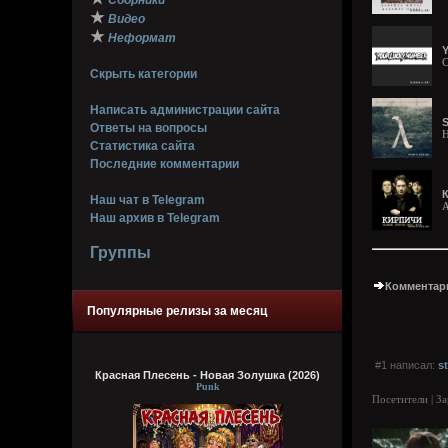
Сборники
★
Видео
★
Неформат
Y
C
Скрыть категории
Написать администрации сайта
S
Ответы на вопросы
H
Статистика сайта
Последние комментарии
Наш чат в Telegram
A
Наш архив в Telegram
Группы
Комментари
Популярные релизы за месяц
#1 написал:
st
Красная Плесень - Новая Золушка (2026)
Punk
Посетители | З