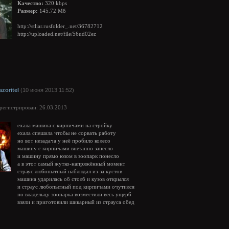
Качество:
320 kbps
Размер:
145.72 Мб
http://stliar.rusfolder_.net/36782712
http://uploaded.net/file/56ud02ez
azoritel
(10 июня 2013 11:52)
арегистрирован: 26.03.2013
ехала машина с кирпичами на стройку
ехала спешила чтобы не сорвать работу
но вот незадача у неё пробило колесо
машину с кирпичами внезапно занесло
и машину прямо юзом в зоопарк понесло
а в этот самый жутко-напряжённый момент
страус любопытный наблюдал из-за кустов
машина ударилась об столб и кузов открылся
и страус любопытный под кирпичами очутился
но владельцу зоопарка возместили весь ущерб
взяли и приготовили шикарный из страуса обед