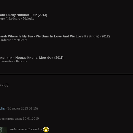
our Lucky Number – EP (2013)
ore / Hardcore / Melodic
arah Where Is My Tea - We Burn In Love And We Love It (Single) (2012)
ardcore / Metalcore
Кирпичи - Новые Кирпы Моо Фок (2011)
lternative / Rapcore
и (6)
.liar
(10 июня 2013 01:15)
арегистрирован: 10.01.2010
любители мп3 качайте