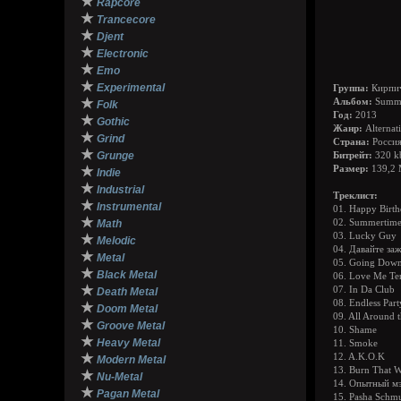
★
Rapcore
★
Trancecore
★
Djent
★
Electronic
★
Emo
★
Experimental
Группа:
Кирпи
★
Альбом:
Summe
Folk
Год:
2013
★
Gothic
Жанр:
Alternat
★
Grind
Страна:
Росси
★
Grunge
Битрейт:
320 k
★
Размер:
139,2
Indie
★
Industrial
Треклист:
★
Instrumental
01. Happy Birt
★
Math
02. Summertim
03. Lucky Guy
★
Melodic
04. Давайте за
★
Metal
05. Going Down
★
Black Metal
06. Love Me Te
★
07. In Da Club
Death Metal
08. Endless Part
★
Doom Metal
09. All Around 
★
Groove Metal
10. Shame
★
Heavy Metal
11. Smoke
★
12. A.K.O.K
Modern Metal
13. Burn That W
★
Nu-Metal
14. Опытный м
★
Pagan Metal
15. Pasha Schm