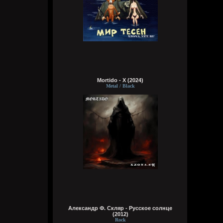
Виртуоз - Говно, залупа, пенис, хер,
давалка, хуй, блядина
Головка, шлюха, жопа, член, еблан,
петух… мудила
Рукоблуд, ссанина, очко, блядун, вагина
Сука, ебланище, влагалище, пердун,
дрочила
Пидор, пизда, туз, малафья
Гомик, мудила, пилотка, манда
Анус, вагина, путана, педрила
Шалава, хуила, мошонка, елда… раунд!
Mortido - X (2024)
Metal / Black
typical crabs
6 августа 2026
Bestial
,
ну пародия на типа батл типа шока и
типа Мирона. абба знает толк в этих
делах. панки просто бомбы
Кукуня
6 августа 2026
Александр Ф. Скляр - Русское солнце
Кукуня
(2012)
6 августа 2026
Rock