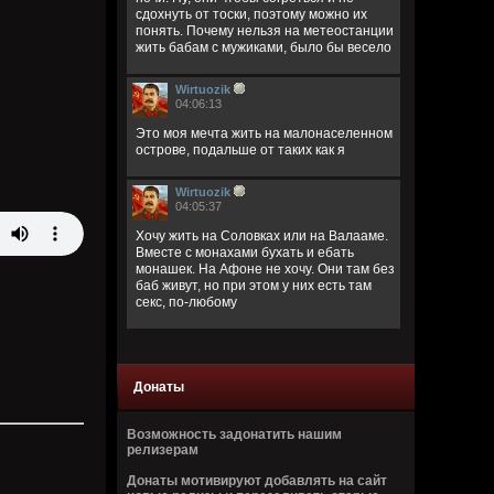
сдохнуть от тоски, поэтому можно их
понять. Почему нельзя на метеостанции
жить бабам с мужиками, было бы весело
Wirtuozik
04:06:13
Это моя мечта жить на малонаселенном
острове, подальше от таких как я
Wirtuozik
04:05:37
Хочу жить на Соловках или на Валааме.
Вместе с монахами бухать и ебать
монашек. На Афоне не хочу. Они там без
баб живут, но при этом у них есть там
секс, по-любому
Wirtuozik
04:02:32
Донаты
Деревянные церкви Руси
Перекошены древние стены
Подойди и о многом спроси
Возможность задонатить нашим
В этих срубах есть сердце и вены
релизерам
Донаты мотивируют добавлять на сайт
Bestial