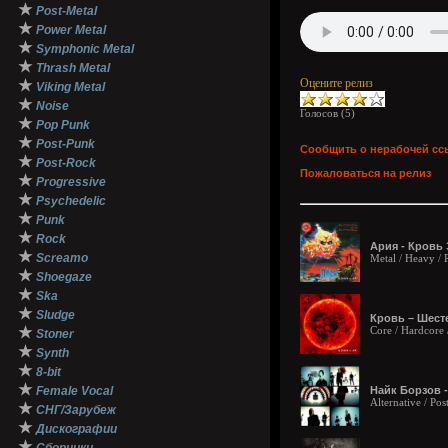
★
Post-Metal
★
Power Metal
★
Symphonic Metal
★
Thrash Metal
Оцените релиз
★
Viking Metal
★
Noise
Голосов (
5
)
★
Pop Punk
★
Post-Punk
Сообщить о нерабочей сс
★
Post-Rock
Пожаловаться на релиз
★
Progressive
★
Psychedelic
★
Punk
★
Rock
Ария - Кровь 
★
Screamo
Metal / Heavy /
★
Shoegaze
★
Ska
★
Sludge
Кровь – Шесте
★
Core / Hardcore 
Stoner
★
Synth
★
8-bit
★
Female Vocal
Найк Борзов -
Alternative / Po
★
СНГ/Зарубеж
★
Дискографии
★