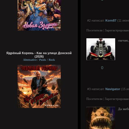
#2 написал:
Korn87
(11 июня
Посетители | Зарегистрирован
скачаю,
Ядрёный Корень - Как на улице Донской
(2026)
Alternative / Punk / Rock
0
#3 написал:
Navigator
(15 и
Посетители | Зарегистрирован
Да заеб