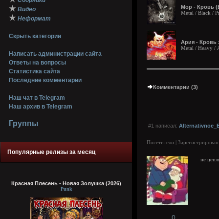
Сборники
Мор - Кровь (E
★
Видео
Metal / Black / P
★
Неформат
Скрыть категории
Ария - Кровь 
Metal / Heavy /
Написать администрации сайта
Ответы на вопросы
Статистика сайта
Последние комментарии
Комментарии (3)
Наш чат в Telegram
Наш архив в Telegram
Группы
#1 написал:
Alternativnoe_
Посетители | Зарегистрирован
Популярные релизы за месяц
не цепл
Красная Плесень - Новая Золушка (2026)
Punk
0