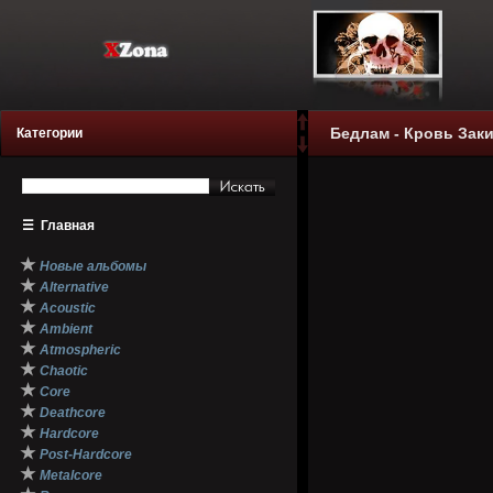
Бедлам - Кровь Закип
Категории
☰
Главная
★
Новые альбомы
★
Alternative
★
Acoustic
★
Ambient
★
Atmospheric
★
Chaotic
★
Core
★
Deathcore
★
Hardcore
★
Post-Hardcore
★
Metalcore