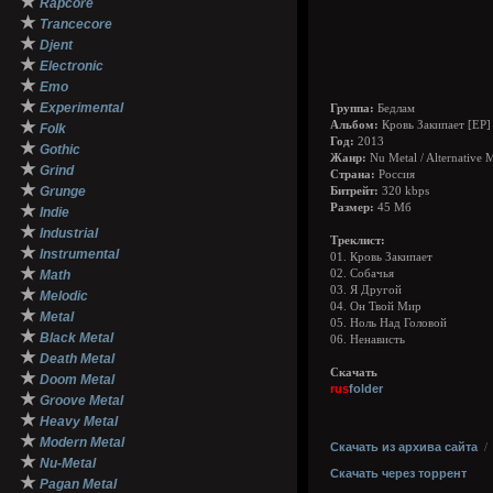
★
Rapcore
★
Trancecore
★
Djent
★
Electronic
★
Emo
★
Experimental
Группа:
Бедлам
★
Альбом:
Кровь Закипает [EP]
Folk
Год:
2013
★
Gothic
Жанр:
Nu Metal / Alternative M
★
Grind
Страна:
Россия
★
Grunge
Битрейт:
320 kbps
★
Размер:
45 Мб
Indie
★
Industrial
Треклист:
★
Instrumental
01. Кровь Закипает
★
Math
02. Собачья
03. Я Другой
★
Melodic
04. Он Твой Мир
★
Metal
05. Ноль Над Головой
★
Black Metal
06. Ненависть
★
Death Metal
Скачать
★
Doom Metal
rus
folder
★
Groove Metal
★
Heavy Metal
★
Modern Metal
Скачать из архива сайта
★
Nu-Metal
Скачать через торрент
★
Pagan Metal