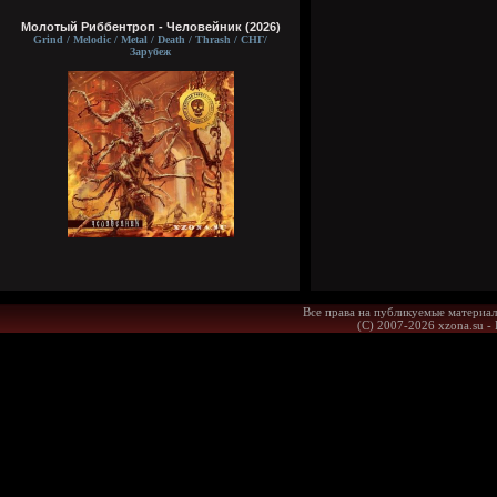
Молотый Риббентроп - Человейник (2026)
Grind / Melodic / Metal / Death / Thrash / СНГ/
Зарубеж
Все права на публикуемые материал
(С) 2007-2026 xzona.su -