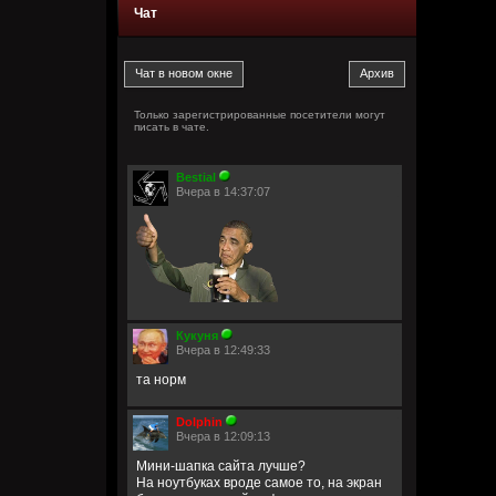
Чат
Только зарегистрированные посетители могут
писать в чате.
Bestial
Вчера в 14:37:07
Кукуня
Вчера в 12:49:33
та норм
Dolphin
Вчера в 12:09:13
Мини-шапка сайта лучше?
На ноутбуках вроде самое то, на экран