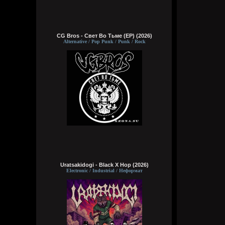
CG Bros - Свет Во Тьме (EP) (2026)
Alternative / Pop Punk / Punk / Rock
Uratsakidogi - Black X Hop (2026)
Electronic / Industrial / Неформат