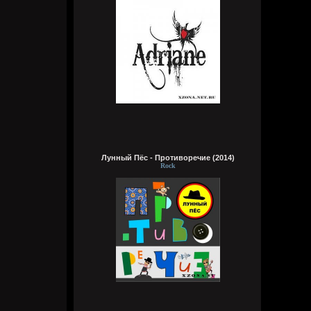
typical crabs
6 августа 2026
а видосы то остались
Bestial
6 августа 2026
Ну лежит, то и упало
typical crabs
6 августа 2026
Лунный Пёс - Противоречие (2014)
пересматриваю баттлы. ведь
Rock
версус,слово и рбл уже загнулись. даже
лига гнойного помоему.
Кукуня
6 августа 2026