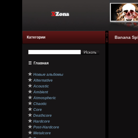
Banana Spl
Категории
☰
Главная
★
Новые альбомы
★
Alternative
★
Acoustic
★
Ambient
★
Atmospheric
★
Chaotic
★
Core
★
Deathcore
★
Hardcore
★
Post-Hardcore
★
Metalcore