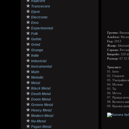
★
Rapcore
★
Trancecore
★
Djent
★
Electronic
★
Emo
★
Experimental
★
Группа:
Banana 
Folk
Альбом:
Моло
★
Gothic
Год:
2013
★
Grind
Жанр:
Alternati
★
Grunge
Страна:
Россия
★
Битрейт:
320 k
Indie
Размер:
67.33
★
Industrial
★
Instrumental
Треклист:
★
Math
01. Intro
02. Спирали
★
Melodic
03. Ультрафиол
★
Metal
04. Молоко
★
Black Metal
05. Ты
★
06. Мечта
Death Metal
07. Правда все
★
Doom Metal
08. Космоса ша
★
Groove Metal
09. Крылья дек
★
Heavy Metal
★
Modern Metal
★
Nu-Metal
★
Pagan Metal