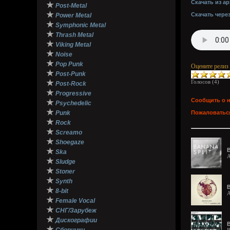
Скачать из ар
★
Post-Metal
★
Скачать чере
Power Metal
★
Symphonic Metal
★
Thrash Metal
★
Viking Metal
★
Noise
★
Pop Punk
Оцените релиз
★
Post-Punk
★
Голосов (
4
)
Post-Rock
★
Progressive
Сообщить о 
★
Psychedelic
★
Punk
Пожаловаться
★
Rock
★
Screamo
★
Shoegaze
★
B
Ska
A
★
Sludge
★
Stoner
★
Synth
B
★
8-bit
A
★
Female Vocal
★
СНГ/Зарубеж
★
Дискографии
B
★