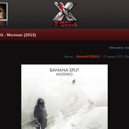
it - Молоко (2013)
Alternative
/
In
Автор:
_StranniK10RUS_
| 12 июня 2013 | П