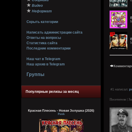
Сборники
В
★
Видео
★
Неформат
B
I
Скрыть категории
Написать администрации сайта
Ответы на вопросы
B
I
Статистика сайта
Последние комментарии
Наш чат в Telegram
Наш архив в Telegram
Комментари
Группы
#1 написал:
p
Популярные релизы за месяц
Посетители | З
Красная Плесень - Новая Золушка (2026)
Punk