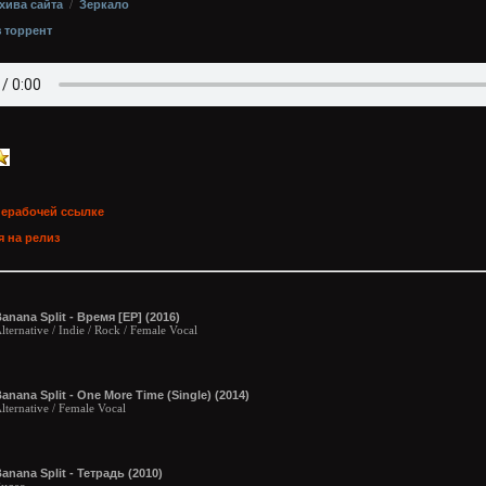
хива сайта
/
Зеркало
з торрент
нерабочей ссылке
 на релиз
anana Split - Время [EP] (2016)
lternative / Indie / Rock / Female Vocal
anana Split - One More Time (Single) (2014)
lternative / Female Vocal
anana Split - Тетрадь (2010)