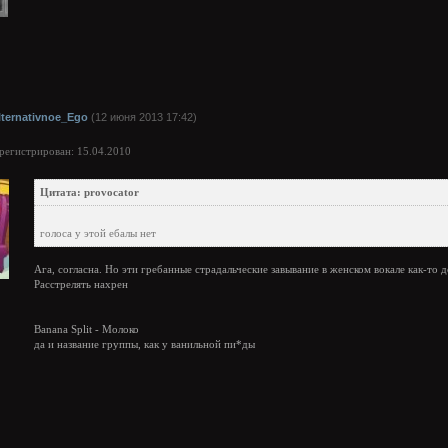
lternativnoe_Ego
(12 июня 2013 17:42)
арегистрирован: 15.04.2010
Цитата: provocator
голоса у этой ебалы нет
Ага, согласна. Но эти гребанные страдальческие завывание в женском вокале как-то 
Расстрелять нахрен
Banana Split - Молоко
да и название группы, как у ванильной пи*ды