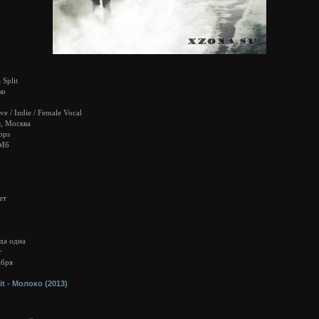
Split
ко
ve / Indie / Female Vocal
, Москва
bps
 Мб
ет
гда одна
г
абря