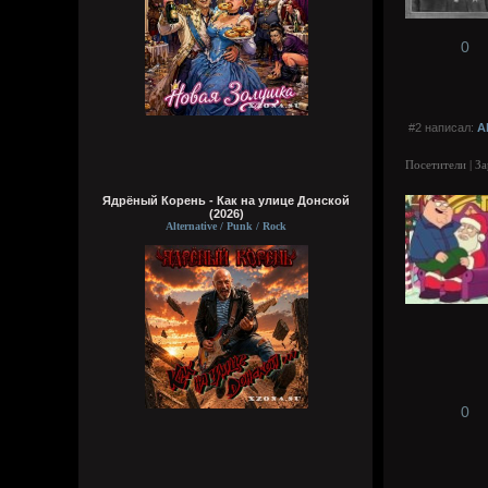
0
#2 написал:
A
Посетители | З
Ядрёный Корень - Как на улице Донской
(2026)
Alternative / Punk / Rock
0