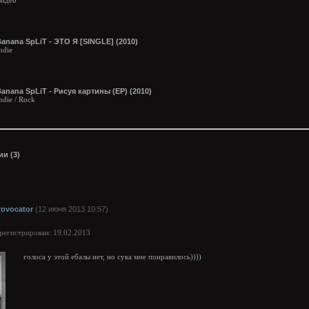
идео
anana SpLiT - ЭТО Я [SINGLE] (2010)
ndie
anana SpLiT - Рисуя картины (EP) (2010)
ndie / Rock
и (3)
rovocator
(12 июня 2013 10:57)
арегистрирован: 19.02.2013
голоса у этой ебалы нет, но сука мне понравилось))))