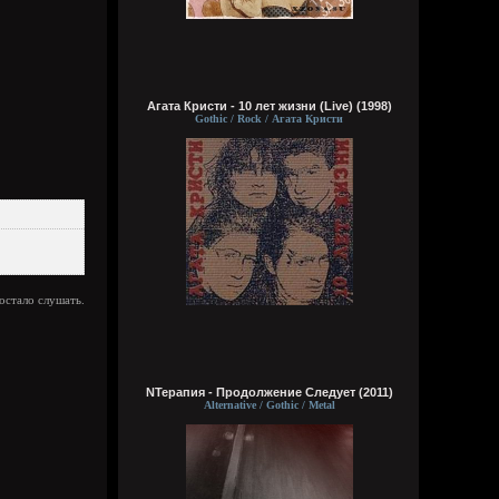
делах. панки просто бомбы
Кукуня
6 августа 2026
Агата Кристи - 10 лет жизни (Live) (1998)
Gothic / Rock / Агата Кристи
Кукуня
6 августа 2026
Цитата: Wirtuozik
ещё и вместо мозга вставили мощный
компьют
ты хотел сказать в место, где должен
быть мозг
достало слушать.
Wirtuozik
6 августа 2026
Я - робот
NТерапия - Продолжение Следует (2011)
Alternative / Gothic / Metal
Wirtuozik
6 августа 2026
А если бы мне ещё и вместо мозга
вставили мощный компьют, то ч бы еще и