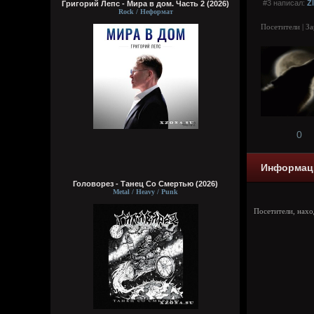
#3 написал:
Z
Григорий Лепс - Мира в дом. Часть 2 (2026)
Rock / Неформат
Посетители | З
0
Информац
Головорез - Tанец Со Смертью (2026)
Metal / Heavy / Punk
Посетители, нах