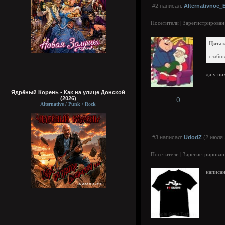
#2 написал:
Alternativnoe_
Посетители | Зарегистрирован
Цитат
слабов
да у ни
Ядрёный Корень - Как на улице Донской
(2026)
0
Alternative / Punk / Rock
#3 написал:
UdodZ
(2 июля 
Посетители | Зарегистрирован
написан