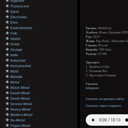
★
Rapcore
★
Trancecore
★
Djent
★
Electronic
★
Emo
★
Experimental
Группа:
MultiFruit
★
Альбом:
Новое Дыхание [EP]
Folk
Год:
2013
★
Gothic
Жанр:
Pop-Punk / Alternative 
★
Grind
Страна:
Россия
★
Grunge
Битрейт:
320 kbps
★
Размер:
23 Мб
Indie
★
Industrial
Треклист:
★
Instrumental
1. Прийти в Себя
★
Math
2. Оставляя Всё
3. Простыми Словами
★
Melodic
★
Metal
Скачать
★
Black Metal
telegram
★
Death Metal
★
Doom Metal
Скачать из архива сайта
★
Groove Metal
Скачать через торрент
★
Heavy Metal
★
Modern Metal
★
Nu-Metal
★
Pagan Metal