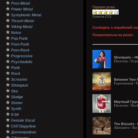
★
Post-Metal
Оцените релиз
★
Power Metal
★
Symphonic Metal
Голосов (
12
)
★
Thrash Metal
★
Viking Metal
Сообщить о нерабочей сс
★
Noise
Пожаловаться на релиз
★
Pop Punk
★
Post-Punk
★
Post-Rock
★
Progressive
Shortparis – 
★
Electronic / Exp
Psychedelic
★
Punk
★
Rock
★
Screamo
Between Two 
Experimental / 
★
Shoegaze
★
Ska
★
Sludge
★
Мертвый Груз 
Stoner
Electronic / Roc
★
Synth
★
8-bit
★
Female Vocal
The Biscuits -
★
СНГ/Зарубеж
Alternative / Ro
★
Дискографии
★