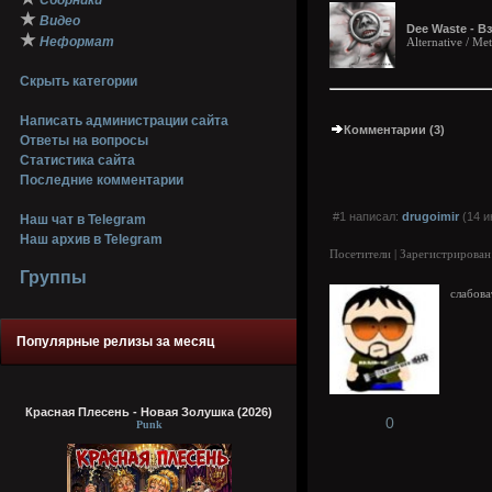
Сборники
★
Видео
Dee Waste - В
★
Неформат
Alternative / Met
Скрыть категории
Написать администрации сайта
Комментарии (3)
Ответы на вопросы
Статистика сайта
Последние комментарии
#1 написал:
drugoimir
(14 и
Наш чат в Telegram
Наш архив в Telegram
Посетители | Зарегистрирован
Группы
слабов
Популярные релизы за месяц
Красная Плесень - Новая Золушка (2026)
0
Punk