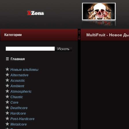
MultiFruit - Новое Д
Категории
☰
Главная
★
Новые альбомы
★
Alternative
★
Acoustic
★
Ambient
★
Atmospheric
★
Chaotic
★
Core
★
Deathcore
★
Hardcore
★
Post-Hardcore
★
Metalcore