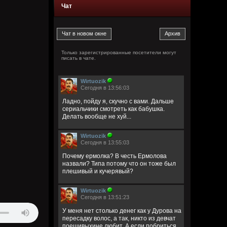
Чат
Только зарегистрированные посетители могут
писать в чате.
Wirtuozik
Сегодня в 13:56:03
Ладно, пойду я, скучно с вами. Дальше
сериальчики смотреть как бабушка.
Делать вообще не хуй...
Wirtuozik
Сегодня в 13:55:03
Почему ермолка? В честь Ермолова
назвали? Типа потому что он тоже был
плешивый и кучерявый?
Wirtuozik
Сегодня в 13:51:23
У меня нет столько денег как у Дурова на
пересадку волос, а так, никто из девчат
поешивыхине любит. А если побриться,