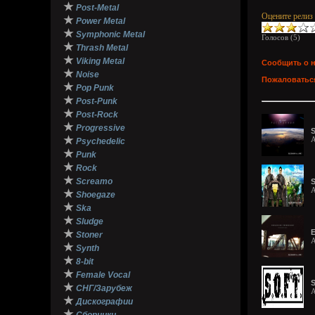
★
Post-Metal
Оцените релиз
★
Power Metal
★
Symphonic Metal
Голосов (
5
)
★
Thrash Metal
★
Viking Metal
Сообщить о 
★
Noise
Пожаловаться
★
Pop Punk
★
Post-Punk
★
Post-Rock
★
Progressive
S
★
A
Psychedelic
★
Punk
★
Rock
★
Screamo
S
A
★
Shoegaze
★
Ska
★
Sludge
★
E
Stoner
A
★
Synth
★
8-bit
★
Female Vocal
S
★
СНГ/Зарубеж
A
★
Дискографии
★