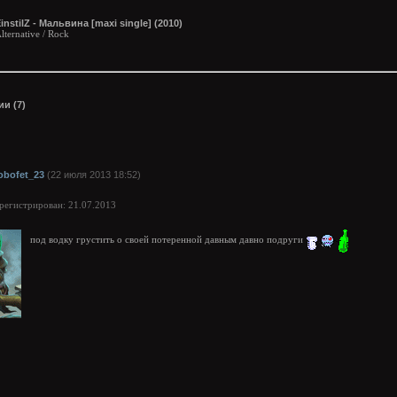
instilZ - Мальвина [maxi single] (2010)
lternative / Rock
и (7)
obofet_23
(22 июля 2013 18:52)
арегистрирован: 21.07.2013
под водку грустить о своей потеренной давным давно подруги