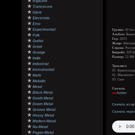
★
Rapcore
★
Trancecore
★
Djent
★
Electronic
★
Emo
★
Experimental
Группа:
42 (ex
★
Альбом:
Канат
Folk
Год:
2013
★
Gothic
Жанр:
Alternat
★
Grind
Страна:
Росси
★
Grunge
Битрейт:
320 k
★
Размер:
22 Мб
Indie
★
Industrial
Треклист:
★
Instrumental
01. Канатоход
★
Math
02. Магнитное
03. Снег
★
Melodic
★
Metal
Скачать
★
Black Metal
rus
folder
★
Death Metal
★
Doom Metal
Скачать из ар
★
Groove Metal
Скачать чере
★
Heavy Metal
★
Modern Metal
★
Nu-Metal
★
Pagan Metal