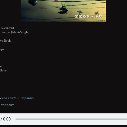
-Тамагочi)
оходцы [Maxi-Single]
ive Rock
я
bps
цы
 Поле
хива сайта
/
Зеркало
з торрент