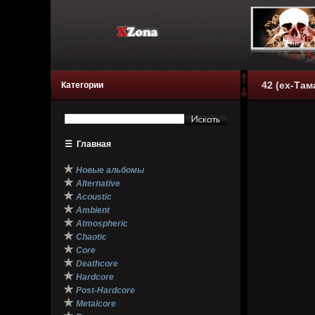
42 (ex-Там
Категории
☰
Главная
★
Новые альбомы
★
Alternative
★
Acoustic
★
Ambient
★
Atmospheric
★
Chaotic
★
Core
★
Deathcore
★
Hardcore
★
Post-Hardcore
★
Metalcore