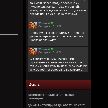
то у меня череп взади плоский как у
нумоноида, выходит еще страшней.
Жаль, что я когда лысый не поход на вин
дизеля или на Джейсона стетхэма
Wirtuozik
Сегодня в 13:49:38
Блять, куда я свою ермолку дел? Как по
улице теперь ходить, плешь видно, а в
шапке жарко будет
Wirtuozik
Сегодня в 13:48:50
Сказал кукуня имбицил что я мол
ограниченный, который сам лишь про
гавно и ебли в жопу пишет) ну да, куда уж
мне до тебя, всесторонне развитого с
широким кругозором)
Кукуня
Донаты
Сегодня в 13:40:45
Цитата: Wirtuozik
Возможность задонатить нашим
за запрещено цитировать что ли
релизерам
ограниченый долбаеб просто, заебал
Донаты мотивируют добавлять на сайт
этим, давай там ещё про школьниц