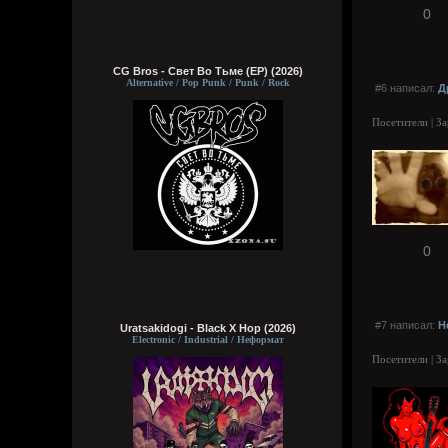
0
CG Bros - Свет Во Тьме (EP) (2026)
Alternative / Pop Punk / Punk / Rock
#6 написал:
Д
Посетители | З
0
#7 написал:
H
Uratsakidogi - Black X Hop (2026)
Electronic / Industrial / Неформат
Посетители | З