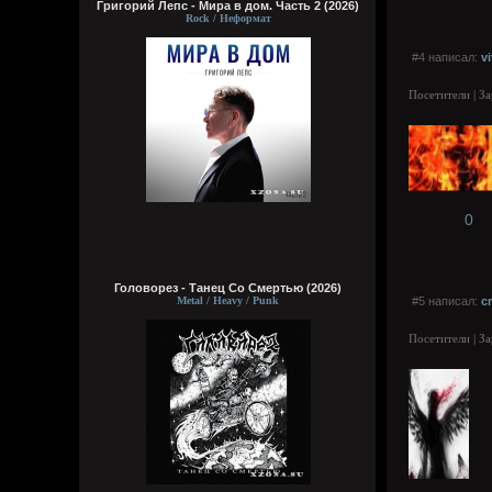
Григорий Лепс - Мира в дом. Часть 2 (2026)
Rock / Неформат
#4 написал:
vi
Посетители | З
0
Головорез - Tанец Со Смертью (2026)
Metal / Heavy / Punk
#5 написал:
c
Посетители | З