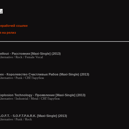
нерабочей ссылке
 на релиз
ellout - Расстояния [Maxi-Single] (2013)
lternative / Rock / Female Vocal
ex - Королевство Счастливых Рабов (Maxi-Single) (2013)
lternative / Punk / СНГ/Зарубеж
xplosion Technology - Проявление [Maxi-Single] (2013)
lternative / Industrial / Metal / СНГ/Зарубеж
.O.F.T. - S.O.F.T.P.A.R.K. [Maxi-Single] (2013)
lternative / Punk / Rock