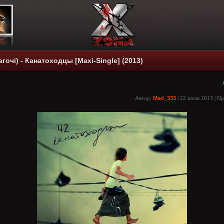
агочi) - Канатоходцы [Maxi-Single] (2013)
Автор:
Mad_333
| 22 июля 2013 | П