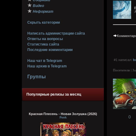
Сборники
★
Видео
E
★
Неформат
A
Скрыть категории
Написать администрации сайта
Комментари
Ответы на вопросы
Статистика сайта
Последние комментарии
#1 написал:
b
Наш чат в Telegram
Наш архив в Telegram
Посетители | З
Группы
Популярные релизы за месяц
Красная Плесень - Новая Золушка (2026)
0
Punk