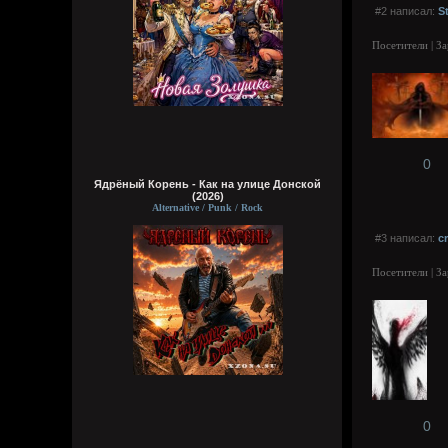
#2 написал:
S
Посетители | З
0
Ядрёный Корень - Как на улице Донской
(2026)
Alternative / Punk / Rock
#3 написал:
c
Посетители | З
0