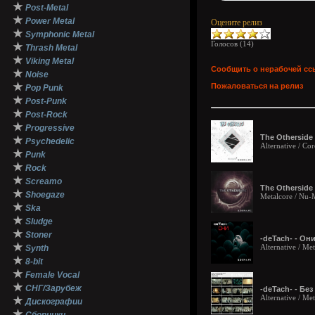
★
Post-Metal
★
Power Metal
Оцените релиз
★
Symphonic Metal
Голосов (
14
)
★
Thrash Metal
★
Viking Metal
Сообщить о нерабочей сс
★
Noise
★
Пожаловаться на релиз
Pop Punk
★
Post-Punk
★
Post-Rock
★
Progressive
The Otherside
★
Psychedelic
Alternative / Co
★
Punk
★
Rock
★
Screamo
The Otherside 
★
Shoegaze
Metalcore / Nu-
★
Ska
★
Sludge
★
Stoner
-deTach- - Они
★
Alternative / Me
Synth
★
8-bit
★
Female Vocal
★
СНГ/Зарубеж
-deTach- - Без
Alternative / M
★
Дискографии
★