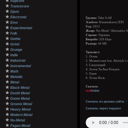
★
Rapcore
★
Trancecore
★
Djent
★
Electronic
Группа:
Take It All
★
Emo
Альбом:
Kissamakarsa [EP]
Год:
2013
★
Experimental
Жанр:
Nu-Metal / Alternative 
★
Folk
Страна:
Украина
★
Gothic
Битрейт:
320 kbps
★
Размер:
44 Мб
Grind
★
Grunge
Треклист:
★
Indie
1. Осень
★
Industrial
2. Меланхолия feat. Alextyle (
★
3. Следующий
Instrumental
4. Зачем Ты Был Рожден
★
Math
5. Один
★
Melodic
6. Точка Ноль
★
Metal
★
Скачать
Black Metal
rus
folder
★
Death Metal
★
Doom Metal
Скачать из архива сайта
★
Groove Metal
★
Скачать через торрент
Heavy Metal
★
Modern Metal
★
Nu-Metal
★
Pagan Metal