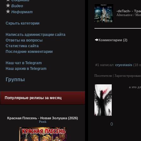
Сборники
★
Видео
★
-deTach- - Тр
Неформат
Alternative / M
Скрыть категории
Написать администрации сайта
Ответы на вопросы
Комментарии (2)
Статистика сайта
Последние комментарии
Наш чат в Telegram
#1 написал:
cryostasis
(18 о
Наш архив в Telegram
Посетители | Зарегистрирован
Группы
а это д
Популярные релизы за месяц
Красная Плесень - Новая Золушка (2026)
Punk
0