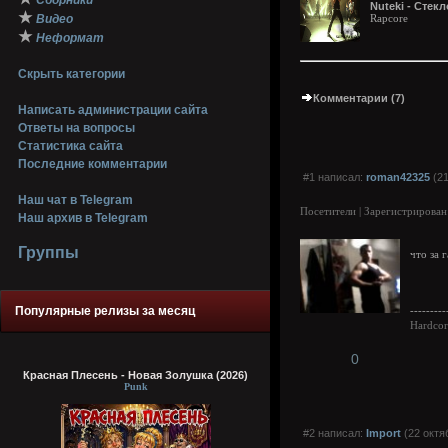
Сборники
Nuteki - Стекл
★
Видео
Rapcore
★
Неформат
Скрыть категории
Комментарии (7)
Написать администрации сайта
Ответы на вопросы
Статистика сайта
Последние комментарии
#1 написал:
roman42325
(21
Наш чат в Telegram
Посетители | Зарегистрирован
Наш архив в Telegram
Группы
что за 
Популярные релизы за месяц
---------
Hardcor
0
Красная Плесень - Новая Золушка (2026)
Punk
#2 написал:
Import
(22 октя