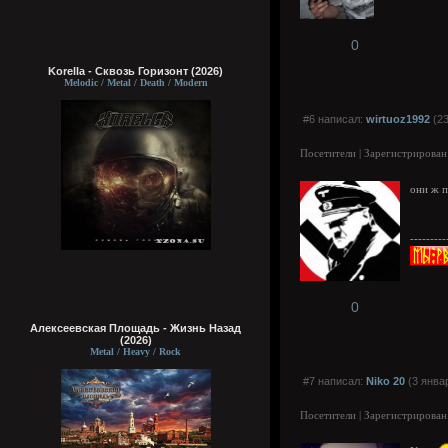
0
Korella - Сквозь Горизонт (2026)
Melodic / Metal / Death / Modern
#6 написал:
wirtuoz1992
(23
Посетители | Зарегистрирован
они ж 
---------
0
Алексеевская Площадь - Жизнь Назад
(2026)
Metal / Heavy / Rock
#7 написал:
Niko 20
(3 янва
Посетители | Зарегистрирован