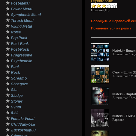
Оцените релиз
★
Post-Metal
★
Power Metal
Голосов (
10
)
★
Symphonic Metal
★
Thrash Metal
Сообщить о нерабочей сс
★
Viking Metal
Пожаловаться на релиз
★
Noise
★
Pop Punk
★
Post-Punk
★
Post-Rock
Nuteki - Дыши
★
Alternative / Ви
Progressive
★
Psychedelic
★
Punk
★
Rock
Слот - Если (К
Alternative / Me
★
Screamo
★
Shoegaze
★
Ska
Nuteki - Digita
★
Sludge
Alternative / Em
★
Stoner
★
Synth
★
8-bit
Nuteki - Ты+Я 
★
Female Vocal
Rapcore
★
СНГ/Зарубеж
★
Дискографии
★