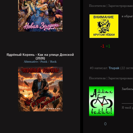
Посетители | Зарегистрирован
я обрыг
-1
+1
Ядрёный Корень - Как на улице Донской
(2026)
Alternative / Punk / Rock
#3 написал:
Trupak
(22 октя
Посетители | Зарегистрирован
Заебись
---------
Я твой 
0