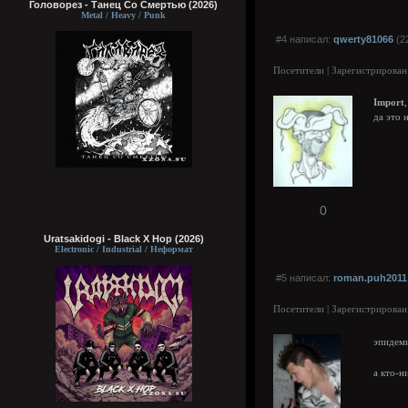
Головорез - Tанец Со Смертью (2026)
Metal / Heavy / Punk
#4 написал:
qwerty81066
(2
Посетители | Зарегистрирован
Import
,
да это 
0
Uratsakidogi - Black X Hop (2026)
Electronic / Industrial / Неформат
#5 написал:
roman.puh2011
Посетители | Зарегистрирован
эпидем
а кто-н