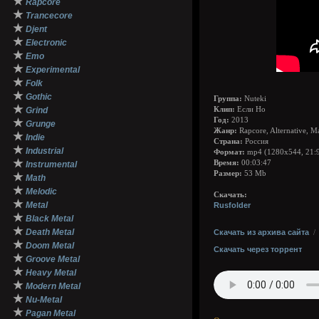
★
Rapcore
★
Trancecore
★
Djent
★
Electronic
★
Emo
★
Experimental
★
Folk
★
Gothic
Группа:
Nuteki
★
Grind
Клип:
Если Но
Год:
2013
★
Grunge
Жанр:
Rapcore, Alternative, M
★
Indie
Страна:
Россия
★
Industrial
Формат:
mp4 (1280x544, 21:
★
Время:
00:03:47
Instrumental
Размер:
53 Mb
★
Math
★
Melodic
Скачать:
★
Metal
Rusfolder
★
Black Metal
★
Death Metal
Скачать из архива сайта
★
Doom Metal
Скачать через торрент
★
Groove Metal
★
Heavy Metal
★
Modern Metal
★
Nu-Metal
★
Pagan Metal