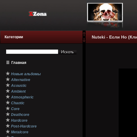
Nuteki - Если Но (Кли
Категории
☰
Главная
★
Новые альбомы
★
Alternative
★
Acoustic
★
Ambient
★
Atmospheric
★
Chaotic
★
Core
★
Deathcore
★
Hardcore
★
Post-Hardcore
★
Metalcore