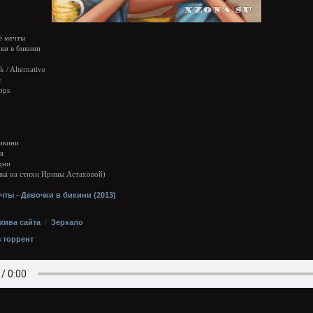
 мечты
ки в бикини
 / Alternative
я
bps
бикини
бя
дни
ыка на стихи Ирины Астаховой)
хива сайта
/
Зеркало
з торрент