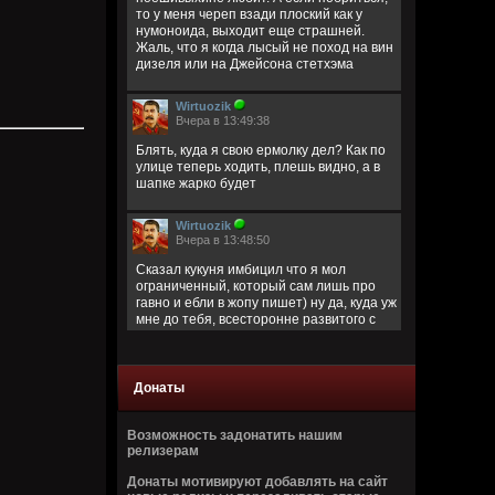
то у меня череп взади плоский как у
нумоноида, выходит еще страшней.
Жаль, что я когда лысый не поход на вин
дизеля или на Джейсона стетхэма
Wirtuozik
Вчера в 13:49:38
Блять, куда я свою ермолку дел? Как по
улице теперь ходить, плешь видно, а в
шапке жарко будет
Wirtuozik
Вчера в 13:48:50
Сказал кукуня имбицил что я мол
ограниченный, который сам лишь про
гавно и ебли в жопу пишет) ну да, куда уж
мне до тебя, всесторонне развитого с
широким кругозором)
Кукуня
Донаты
Вчера в 13:40:45
Цитата: Wirtuozik
Возможность задонатить нашим
за запрещено цитировать что ли
релизерам
ограниченый долбаеб просто, заебал
Донаты мотивируют добавлять на сайт
этим, давай там ещё про школьниц