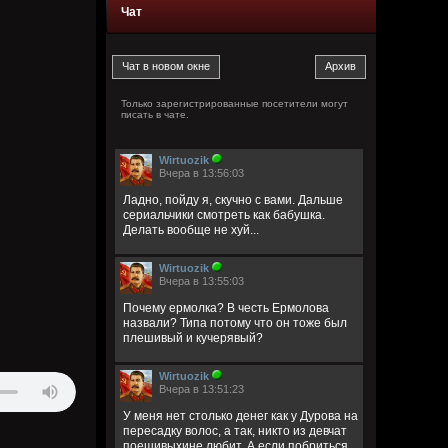
Чат
Только зарегистрированные посетители могут
писать в чате.
Wirtuozik
Вчера в 13:56:03
Ладно, пойду я, скучно с вами. Дальше
сериальчики смотреть как бабушка.
Делать вообще не хуй...
Wirtuozik
Вчера в 13:55:03
Почему ермолка? В честь Ермолова
назвали? Типа потому что он тоже был
плешивый и кучерявый?
Wirtuozik
Вчера в 13:51:23
У меня нет столько денег как у Дурова на
пересадку волос, а так, никто из девчат
поешивыхине любит. А если побриться,