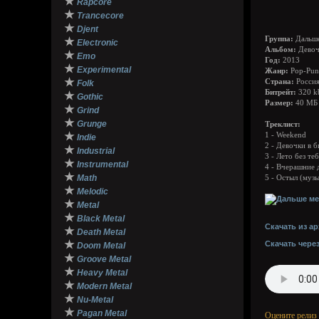
★
Rapcore
★
Trancecore
★
Djent
Группа:
Дальше
★
Electronic
Альбом:
Девоч
★
Emo
Год:
2013
★
Experimental
Жанр:
Pop-Punk
★
Страна:
Росси
Folk
Битрейт:
320 k
★
Gothic
Размер:
40 МБ
★
Grind
★
Grunge
Треклист:
★
1 - Weekend
Indie
2 - Девочки в 
★
Industrial
3 - Лето без те
★
Instrumental
4 - Вчерашние 
★
Math
5 - Остыл (муз
★
Melodic
★
Metal
★
Black Metal
Скачать из ар
★
Death Metal
★
Скачать чере
Doom Metal
★
Groove Metal
★
Heavy Metal
★
Modern Metal
★
Nu-Metal
★
Pagan Metal
Оцените релиз