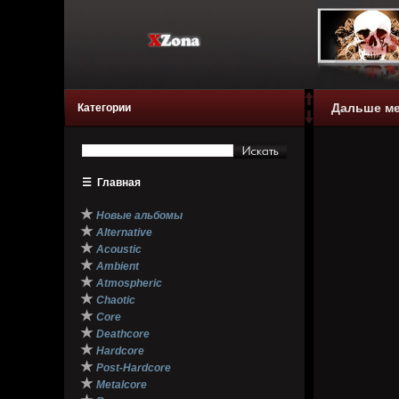
Дальше ме
Категории
☰
Главная
★
Новые альбомы
★
Alternative
★
Acoustic
★
Ambient
★
Atmospheric
★
Chaotic
★
Core
★
Deathcore
★
Hardcore
★
Post-Hardcore
★
Metalcore