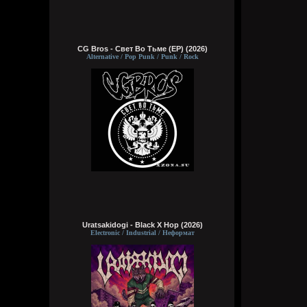
CG Bros - Свет Во Тьме (EP) (2026)
Alternative / Pop Punk / Punk / Rock
Uratsakidogi - Black X Hop (2026)
Electronic / Industrial / Неформат