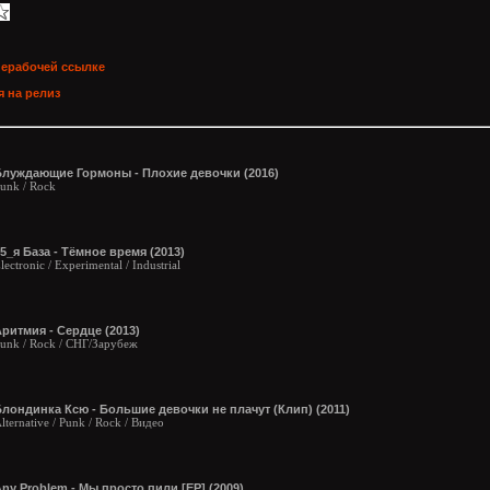
нерабочей ссылке
 на релиз
Блуждающие Гормоны - Плохие девочки (2016)
unk / Rock
5_я База - Тёмное время (2013)
lectronic / Experimental / Industrial
ритмия - Сердце (2013)
unk / Rock / СНГ/Зарубеж
лондинка Ксю - Большие девочки не плачут (Клип) (2011)
lternative / Punk / Rock / Видео
ny Problem - Мы просто пили [EP] (2009)