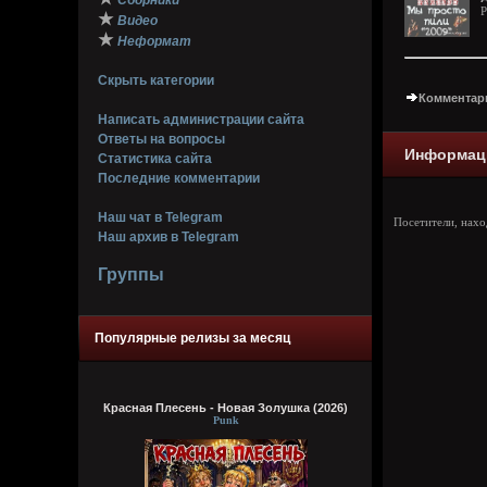
Сборники
P
★
Видео
★
Неформат
Скрыть категории
Комментари
Написать администрации сайта
Ответы на вопросы
Информац
Статистика сайта
Последние комментарии
Наш чат в Telegram
Посетители, нах
Наш архив в Telegram
Группы
Популярные релизы за месяц
Красная Плесень - Новая Золушка (2026)
Punk