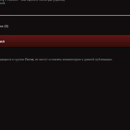
unk
и (0)
ия
одящиеся в группе
Гости
, не могут оставлять комментарии к данной публикации.