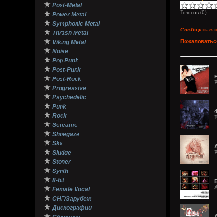
★
Post-Metal
Голосов (
0
)
★
Power Metal
★
Symphonic Metal
Сообщить о 
★
Thrash Metal
★
Пожаловаться
Viking Metal
★
Noise
★
Pop Punk
★
Post-Punk
★
Post-Rock
P
★
Progressive
★
Psychedelic
★
Punk
4
★
Rock
E
★
Screamo
★
Shoegaze
★
Ska
А
★
Sludge
P
★
Stoner
★
Synth
★
8-bit
Б
A
★
Female Vocal
★
СНГ/Зарубеж
★
Дискографии
★
A