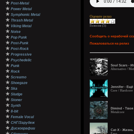
★
Post-Metal
★
Power Metal
★
Symphonic Metal
Оцените релиз
★
Thrash Metal
★
Голосов (
5
)
Viking Metal
★
Noise
★
Сообщить о нерабочей сс
Pop Punk
★
Post-Punk
Пожаловаться на релиз
★
Post-Rock
★
Progressive
★
Psychedelic
★
Soul Scars - Иг
Punk
Alternative / Me
★
Rock
★
Screamo
★
Shoegaze
Jennifer - Ещё
★
Ska
Core / Hardcore
★
Sludge
★
Stoner
★
Synth
Dimind - Твоя 
★
8-bit
Metalcore
★
Female Vocal
★
СНГ/Зарубеж
★
Дискографии
Cat-X - Жизнь 
★
Emo