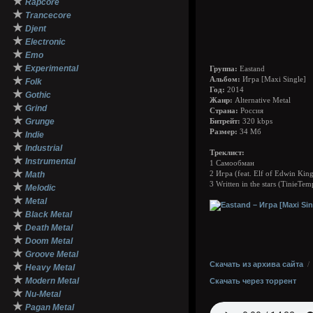
★
Rapcore
★
Trancecore
★
Djent
★
Electronic
★
Emo
★
Experimental
Группа:
Eastand
★
Альбом:
Игра [Maxi Single]
Folk
Год:
2014
★
Gothic
Жанр:
Alternative Metal
★
Grind
Страна:
Россия
★
Grunge
Битрейт:
320 kbps
★
Размер:
34 Мб
Indie
★
Industrial
Треклист:
★
Instrumental
1 Самообман
★
Math
2 Игра (feat. Elf of Edwin Kin
3 Written in the stars (TinieTe
★
Melodic
★
Metal
★
Black Metal
★
Death Metal
★
Doom Metal
★
Groove Metal
Скачать из архива сайта
★
Heavy Metal
★
Modern Metal
Скачать через торрент
★
Nu-Metal
★
Pagan Metal