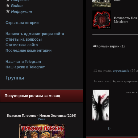
Сборники
★
Видео
★
Неформат
Вечность Без Т
Metalcore
Скрыть категории
Написать администрации сайта
Ответы на вопросы
Статистика сайта
Комментарии (1)
Последние комментарии
Наш чат в Telegram
Наш архив в Telegram
#1 написал:
cryostasis
(24 а
Группы
Посетители | Зарегистрирован
как то 
Популярные релизы за месяц
Красная Плесень - Новая Золушка (2026)
Punk
0