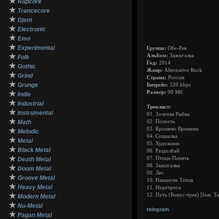
★
Rapcore
★
Trancecore
★
Djent
★
Electronic
★
Emo
★
Experimental
Группа:
Обе-Рек
★
Альбом:
Зажигалка
Folk
Год:
2014
★
Gothic
Жанр:
Alternative Rock
★
Grind
Страна:
Россия
★
Grunge
Битрейт:
320 kbps
★
Размер:
98 Мб
Indie
★
Industrial
Треклист:
★
Instrumental
01. Золотая Рыбка
★
Math
02. Полость
03. Крошево Времени
★
Melodic
04. Социалка
★
Metal
05. Художник
★
Black Metal
06. Раздолбай
★
07. Птица-Память
Death Metal
08. Зажигалка
★
Doom Metal
09. Лес
★
Groove Metal
10. Накануне Тепла
★
Heavy Metal
11. Недотрога
★
12. Путь (Бонус-трек) [feat. Ta
Modern Metal
★
Nu-Metal
telegram
★
Pagan Metal