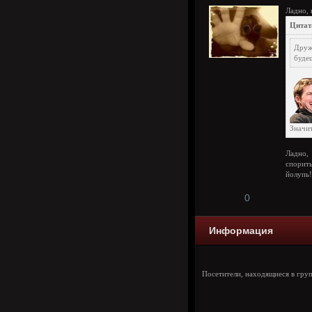
Ладно, 
Цитат
Дру
будеш
Значит
Ладно, 
спорить
йолупь!
0
Информация
Посетители, находящиеся в гру