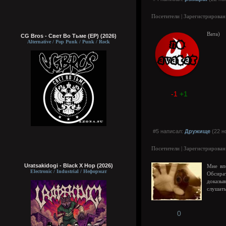
Посетители | Зарегистрирован
Вата)
CG Bros - Свет Во Тьме (EP) (2026)
Alternative / Pop Punk / Punk / Rock
-1
+1
#5 написал:
Дружище
(22 н
Посетители | Зарегистрирован
Uratsakidogi - Black X Hop (2026)
Мне вп
Electronic / Industrial / Неформат
Обсират
доказы
слушать
0