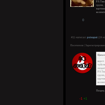
P.S.Тяж
групп,
картин
коллект
0
#11 написал:
psixapat
(24 н
Посетители | Зарегистрирован
Цитат
короч 
чуйст
пиздат
P.S.Тя
групп,
карти
коллек
Пиздец 
-1
+1