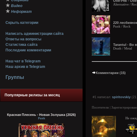
Сборники
Обе-Рек - Обе
Alternative / Ro
★
Видео
★
Неформат
Скрыть категории
220 лесбиянок
Punk / Rock
Написать администрации сайта
Ответы на вопросы
Статистика сайта
Tarantul - Во
Death / Metal
Последние комментарии
Наш чат в Telegram
Наш архив в Telegram
Комментарии (15)
Группы
Популярные релизы за месяц
#1 написал:
spiritovskiy
(21
Посетители | Зарегистрирован
Красная Плесень - Новая Золушка (2026)
Punk
Не ожид