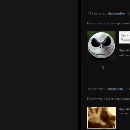
#12 написал:
dawigadow
(2
Посетители | Зарегистрирован
Друж
Я ваши
Дружище
любимую
0
#13 написал:
Дружище
(29 
Посетители | Зарегистрирован
Дружищ
Ты, нео