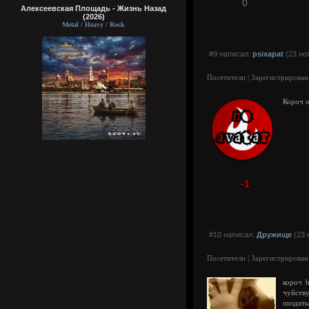
0
Алексеевская Площадь - Жизнь Назад
(2026)
Metal / Heavy / Rock
#9 написал:
psixapat
(23 но
Посетители | Зарегистрирован
Короч о
-1
#10 написал:
Дружище
(23 
Посетители | Зарегистрирован
короч b
чуйств
пиздаты