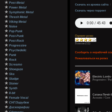
★
Post-Metal
Скачать из архива сайта
★
Power Metal
Скачать через торрент
★
Symphonic Metal
★
Thrash Metal
★
Viking Metal
★
Noise
★
Pop Punk
★
Оцените релиз
Post-Punk
★
Post-Rock
Голосов (
12
)
★
Progressive
★
Psychedelic
Сообщить о нерабочей сс
★
Punk
Пожаловаться на релиз
★
Rock
★
Screamo
★
Shoegaze
★
Ska
Electric Lord
★
Sludge
Progressive / Ps
★
Stoner
★
Synth
★
8-bit
Сатана Печёт 
★
Female Vocal
Acoustic / Core
★
СНГ/Зарубеж
★
Дискографии
★