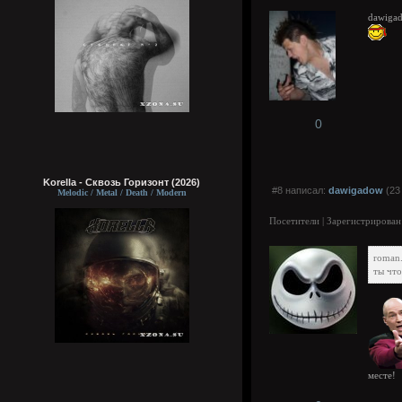
dawigad
0
Korella - Сквозь Горизонт (2026)
#8 написал:
dawigadow
(23
Melodic / Metal / Death / Modern
Посетители | Зарегистрирован
roman
ты что
месте!