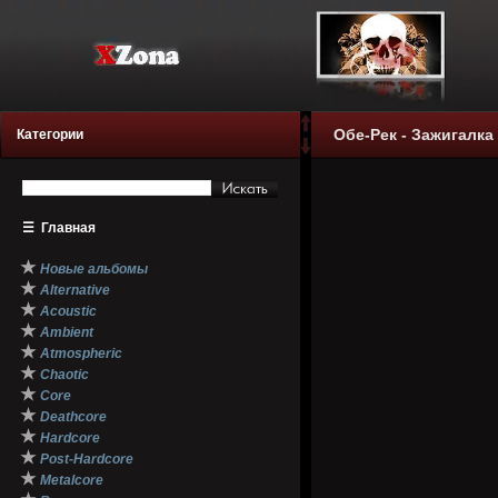
Обе-Рек - Зажигалка 
Категории
☰
Главная
★
Новые альбомы
★
Alternative
★
Acoustic
★
Ambient
★
Atmospheric
★
Chaotic
★
Core
★
Deathcore
★
Hardcore
★
Post-Hardcore
★
Metalcore