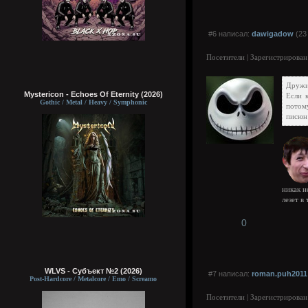
#6 написал:
dawigadow
(23
Посетители | Зарегистрирован
Друж
Mystericon - Echoes Of Eternity (2026)
Если 
Gothic / Metal / Heavy / Symphonic
потому
писюн 
никак н
лезет в
0
WLVS - Субъект №2 (2026)
#7 написал:
roman.puh2011
Post-Hardcore / Metalcore / Emo / Screamo
Посетители | Зарегистрирован