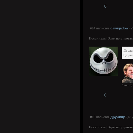
0
#14 написал:
dawigadow
(2
Посетители | Зарегистрирован
Друж
будешь
Значит,
0
#15 написал:
Дружище
(18 
Посетители | Зарегистрирован