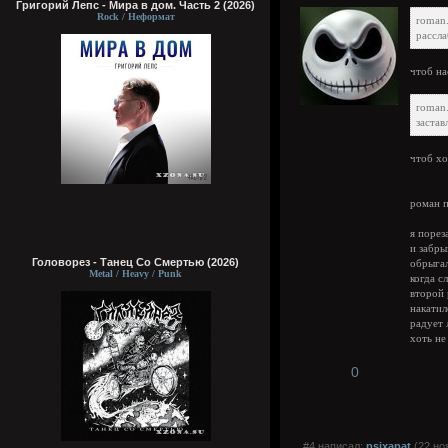
Григорий Лепс - Мира в дом. Часть 2 (2026)
Rock / Неформат
roman
рассл
чтоб на
roman
заста
чтоб хо
роман п
я порез
и забры
Головорез - Tанец Со Смертью (2026)
обрыгал
Metal / Heavy / Punk
когда с
второй 
накатил
радует 
хоть не
0
#4 написал:
psixapat
(22 но