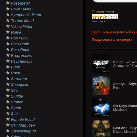
★
Post-Metal
★
Power Metal
Оцените релиз
★
Symphonic Metal
★
Thrash Metal
Голосов (
8
)
★
Viking Metal
★
Noise
Сообщить о нерабочей сс
★
Pop Punk
Пожаловаться на релиз
★
Post-Punk
★
Post-Rock
★
Progressive
★
Psychedelic
Северный Флот
Alternative / Met
★
Punk
★
Rock
★
Screamo
★
Amerya - Внут
Shoegaze
Rock
★
Ska
★
Sludge
★
Stoner
Six Days Wonde
★
Synth
Metalcore
★
8-bit
★
Female Vocal
★
СНГ/Зарубеж
Last one - Вну
★
Дискографии
Death / Melodic 
★