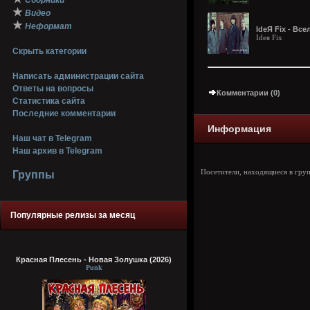
Сборники
★
Видео
★
Неформат
IdeЯ Fix - Все
Ideя Fix
Скрыть категории
Написать администрации сайта
Ответы на вопросы
Комментарии (0)
Статистика сайта
Последние комментарии
Информация
Наш чат в Telegram
Наш архив в Telegram
Посетители, находящиеся в гру
Группы
Популярные релизы за месяц
Красная Плесень - Новая Золушка (2026)
Punk