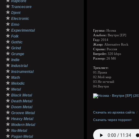
★
Rapcore
★
Trancecore
★
Djent
★
Electronic
★
Emo
★
Experimental
Группа:
Ноэма
★
Альбом:
Внутри [EP]
Folk
Год:
2014
★
Gothic
Жанр:
Alternative Rock
★
Grind
Страна:
Россия
★
Grunge
Битрейт:
320 kbps
★
Размер:
26 Мб
Indie
★
Industrial
Треклист:
★
Instrumental
01.Прана
★
Math
02.Мой мир
03.Не исчезай
★
Melodic
04.Внутри
★
Metal
★
Black Metal
★
Death Metal
★
Doom Metal
★
Скачать из архива сайта
Groove Metal
★
Heavy Metal
Скачать через торрент
★
Modern Metal
★
Nu-Metal
★
Pagan Metal