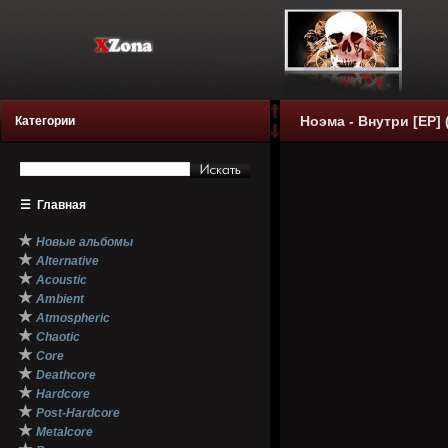
Ноэма - Внутри [EP] 
Категории
☰
Главная
★
Новые альбомы
★
Alternative
★
Acoustic
★
Ambient
★
Atmospheric
★
Chaotic
★
Core
★
Deathcore
★
Hardcore
★
Post-Hardcore
★
Metalcore