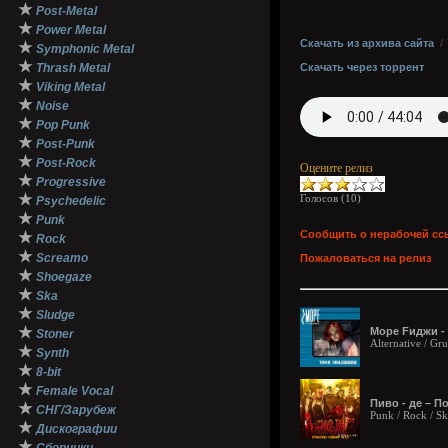
★
Post-Metal
★
Power Metal
Скачать из архива сайта
★
Symphonic Metal
★
Thrash Metal
Скачать через торрент
★
Viking Metal
★
Noise
★
Pop Punk
★
Post-Punk
★
Post-Rock
Оцените релиз
★
Progressive
★
Голосов (
10
)
Psychedelic
★
Punk
Сообщить о нерабочей сс
★
Rock
★
Screamo
Пожаловаться на релиз
★
Shoegaze
★
Ska
★
Sludge
★
Море Fиджи -
Stoner
Alternative / Gr
★
Synth
★
8-bit
★
Female Vocal
Пиво - де – По
★
СНГ/Зарубеж
Punk / Rock / S
★
Дискографии
★