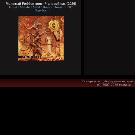
Молотый Риббентроп - Человейник (2026)
Grind / Melodic / Metal / Death / Thrash / СНГ/
Зарубеж
Все права на публикуемые материал
(С) 2007-2026 xzona.su -