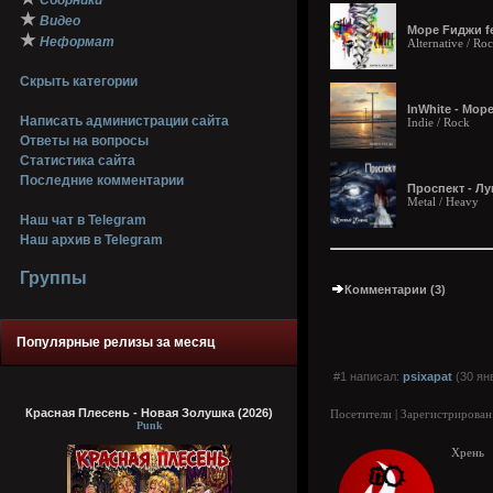
Сборники
★
Видео
Море Fиджи fea
★
Неформат
Alternative / Ro
Скрыть категории
InWhite - Море
Написать администрации сайта
Indie / Rock
Ответы на вопросы
Статистика сайта
Последние комментарии
Проспект - Лу
Metal / Heavy
Наш чат в Telegram
Наш архив в Telegram
Группы
Комментарии (3)
Популярные релизы за месяц
#1 написал:
psixapat
(30 ян
Красная Плесень - Новая Золушка (2026)
Посетители | Зарегистрирован
Punk
Хрень