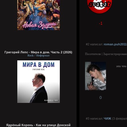
-1
#2 написал:
roman.puh2011
Григорий Лепс - Мира в дом. Часть 2 (2026)
Посетители | Зарегистрирован
Rock / Неформат
это что
0
#3 написал:
ЧИЖ
(3 февраля
Ядрёный Корень - Как на улице Донской