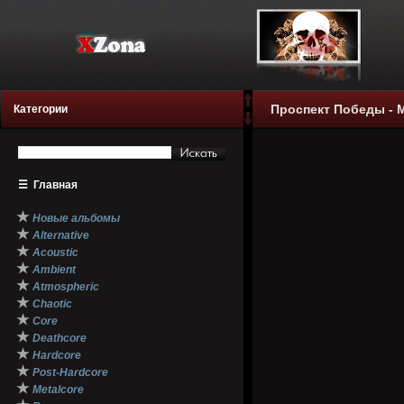
Проспект Победы - М
Категории
☰
Главная
★
Новые альбомы
★
Alternative
★
Acoustic
★
Ambient
★
Atmospheric
★
Chaotic
★
Core
★
Deathcore
★
Hardcore
★
Post-Hardcore
★
Metalcore