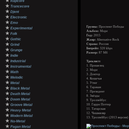
★
Rapcore
★
Trancecore
★
Djent
★
Electronic
★
Emo
Группа:
Проспект Победы
★
Experimental
Альбом:
Море
★
Folk
Год:
2015
★
Gothic
Жанр:
Alternative Rock
★
Страна:
Россия
Grind
Битрейт:
320 kbps
★
Grunge
Размер:
87 Мб
★
Indie
★
Industrial
Треклист:
★
1. Пришелец
Instrumental
2. Море
★
Math
3. Доктор
★
Melodic
4. Кошачья
★
Metal
5. Утюг
★
6. Таракан
Black Metal
7. Президент
★
Death Metal
8. Звёзды
★
Doom Metal
9. Троллейбус
★
Groove Metal
10. Гарри Поттер
11. Татарская
★
Heavy Metal
12. Чишмяляр
★
Modern Metal
13. Троллейбус (2013 версия)
★
Nu-Metal
★
Pagan Metal