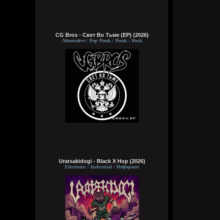
CG Bros - Свет Во Тьме (EP) (2026)
Alternative / Pop Punk / Punk / Rock
Uratsakidogi - Black X Hop (2026)
Electronic / Industrial / Неформат