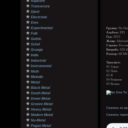
★
Rapcore
★
Trancecore
★
Djent
★
Electronic
★
Emo
★
Experimental
Группа:
No One
★
Альбом:
EP1
Folk
Год:
2015
★
Gothic
Жанр:
Alternat
★
Grind
Страна:
Росси
★
Grunge
Битрейт:
320 k
★
Размер:
68 Мб
Indie
★
Industrial
Треклист:
★
Instrumental
01 Страх
★
Math
02 Плен
03 Я
★
Melodic
04 Реквием
★
Metal
05 Волны
★
Black Metal
★
Death Metal
★
Doom Metal
★
Groove Metal
Скачать из ар
★
Heavy Metal
★
Modern Metal
Скачать чере
★
Nu-Metal
★
Pagan Metal