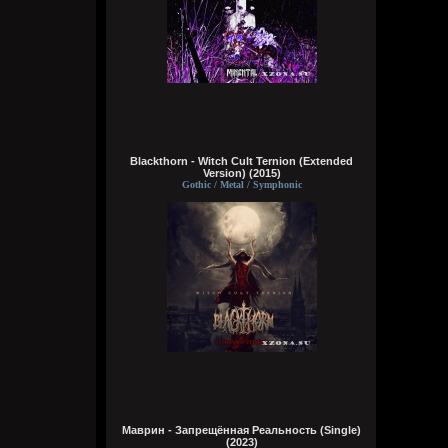
чё там?
typical crabs
18:03:33
вот шок и оксимирон ахуееный батл.
сразу понял чьих рук дело. аббалбиск и
ххос
typical crabs
Blackthorn - Witch Cult Ternion (Extended
18:00:43
Version) (2015)
Gothic / Metal / Symphonic
а видосы то остались
Bestial
17:59:12
Ну лежит, то и упало
typical crabs
17:57:59
пересматриваю баттлы. ведь
версус,слово и рбл уже загнулись. даже
лига гнойного помоему.
Кукуня
Маврин - Запрещённая Реальность (Single)
16:16:37
(2023)