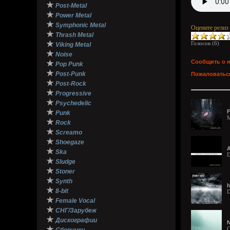
★
Post-Metal
★
Power Metal
★
Symphonic Metal
Оцените релиз
★
Thrash Metal
★
Голосов (
6
)
Viking Metal
★
Noise
Сообщить о 
★
Pop Punk
★
Post-Punk
Пожаловаться
★
Post-Rock
★
Progressive
★
Psychedelic
★
F
Punk
M
★
Rock
★
Screamo
★
Shoegaze
A
★
Ska
D
★
Sludge
★
Stoner
★
Synth
I
★
8-bit
D
★
Female Vocal
★
СНГ/Зарубеж
★
Дискографии
N
★
C