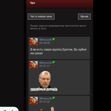
Чат
Только зарегистрированные посетители могут
писать в чате.
Wirtuozik
05:48:09
В вк есть такая группа Еретик. Во хуйня
ии-шная
Wirtuozik
05:47:17
Wirtuozik
05:47:02