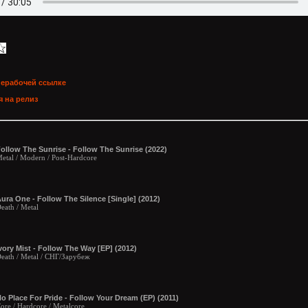
нерабочей ссылке
 на релиз
ollow The Sunrise - Follow The Sunrise (2022)
etal / Modern / Post-Hardcore
ura One - Follow The Silence [Single] (2012)
eath / Metal
vory Mist - Follow The Way [EP] (2012)
eath / Metal / СНГ/Зарубеж
o Place For Pride - Follow Your Dream (EP) (2011)
ore / Hardcore / Metalcore