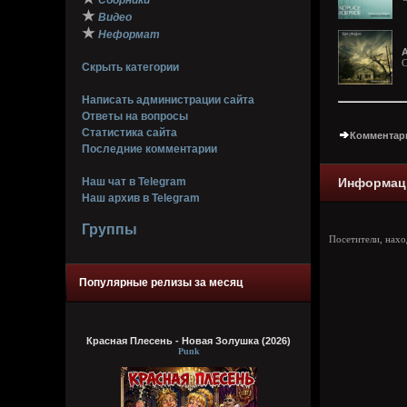
Сборники
★
Видео
★
Неформат
A
C
Скрыть категории
Написать администрации сайта
Ответы на вопросы
Статистика сайта
Комментари
Последние комментарии
Наш чат в Telegram
Информац
Наш архив в Telegram
Группы
Посетители, нах
Популярные релизы за месяц
Красная Плесень - Новая Золушка (2026)
Punk