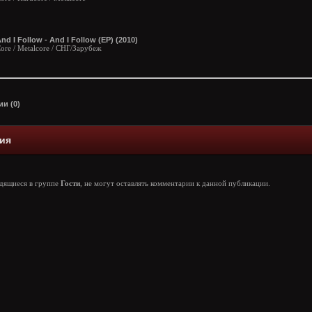
nd I Follow - And I Follow (EP) (2010)
ore / Metalcore / СНГ/Зарубеж
и (0)
ия
одящиеся в группе
Гости
, не могут оставлять комментарии к данной публикации.