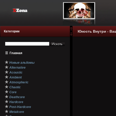
Юность Внутри - Ваш
Категории
☰
Главная
★
Новые альбомы
★
Alternative
★
Acoustic
★
Ambient
★
Atmospheric
★
Chaotic
★
Core
★
Deathcore
★
Hardcore
★
Post-Hardcore
★
Metalcore