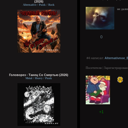
(2026)
Alternative / Punk / Rock
не дале
0
#4 написал:
Alternativnoe_
Посетители | Зарегистрирован
Головорез - Tанец Со Смертью (2026)
Metal / Heavy / Punk
+1