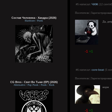
#5 написал:
ЧИЖ
(12 сентяб
Посетители | Зарегистрирован
Состав Человека - Хандра (2026)
Hardcore / Punk
Да, деп
-1
+1
#6 написал:
core-beat
(5 но
Посетители | Зарегистрирован
CG Bros - Свет Во Тьме (EP) (2026)
Alternative / Pop Punk / Punk / Rock
норм
-1
+1