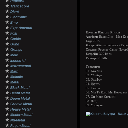
★
Rapcore
★
Trancecore
★
Djent
★
Electronic
★
Emo
★
Experimental
★
Группа:
Юность Внутри
Folk
Альбом:
Ваши Дни - Моя Кро
★
Gothic
Год:
2015
★
Grind
Жанр:
Alternative Rock / Exper
★
Grunge
Страна:
Россия, Санкт-Петер
★
Битрейт:
320 kbps
Indie
Размер:
75 Mb
★
Industrial
★
Instrumental
Треклист:
★
Math
01. Кто Мы
02. Убийцы
★
Melodic
03. Эшафот
★
Metal
04. Грусть
★
Black Metal
05. Сквозь
★
06. Мы Те Кого Мы Потеряли
Death Metal
07. Он Меня Сильней
★
Doom Metal
08. Люди
★
Groove Metal
09. Утонуть
★
Heavy Metal
★
Modern Metal
★
Nu-Metal
★
Pagan Metal