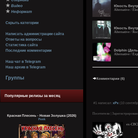
Сборники
★
Видео
Юность Внутри
Alternative / Ele
★
Неформат
Скрыть категории
Юность Внутри
Alternative / Ro
Написать администрации сайта
Ответы на вопросы
Статистика сайта
Последние комментарии
Dolphin (Дель
Alternative / Ex
Наш чат в Telegram
Наш архив в Telegram
Группы
Комментарии (6)
Популярные релизы за месяц
#1 написал:
xPx
(10 сентябр
Посетители | Зарегистрирован
Красная Плесень - Новая Золушка (2026)
Punk
ex-СВС