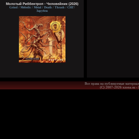
Молотый Риббентроп - Человейник (2026)
Grind / Melodic / Metal / Death / Thrash / СНГ/
Зарубеж
Все права на публикуемые материал
(С) 2007-2026 xzona.su -