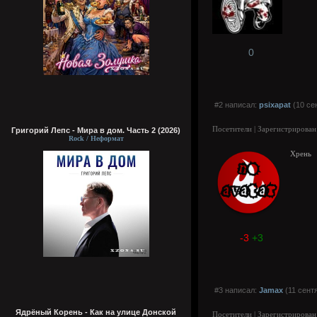
0
#2 написал:
psixapat
(10 се
Посетители | Зарегистрирован
Григорий Лепс - Мира в дом. Часть 2 (2026)
Rock / Неформат
Хрень
-3
+3
#3 написал:
Jamax
(11 сент
Ядрёный Корень - Как на улице Донской
Посетители | Зарегистрирован