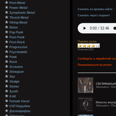
★
Post-Metal
★
Power Metal
Скачать из архива сайта
★
Symphonic Metal
Скачать через торрент
★
Thrash Metal
★
Viking Metal
★
Noise
★
Pop Punk
★
Post-Punk
★
Оцените релиз
Post-Rock
★
Progressive
Голосов (
32
)
★
Psychedelic
★
Punk
Сообщить о нерабочей сс
★
Rock
Пожаловаться на релиз
★
Screamo
★
Shoegaze
★
Ska
★
Sludge
СВСМ/Makita/
★
Stoner
Alternative / El
★
Synth
★
8-bit
★
Female Vocal
Юность внутр
★
Alternative / Ele
СНГ/Зарубеж
★
Дискографии
★