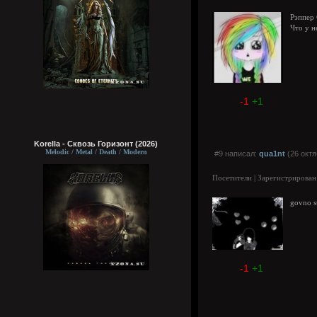
Рэппер 
Что у н
-1
+1
Korella - Сквозь Горизонт (2026)
Melodic / Metal / Death / Modern
#9 написал:
qua1nt
(26 октя
Посетители | Зарегистрирован
govno s
-1
+1