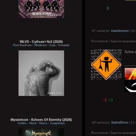
0
#7 написал:
trambonov
(18 
Посетители | Зарегистрирован
WLVS - Субъект №2 (2026)
Post-Hardcore / Metalcore / Emo / Screamo
Хуйня д
---------
-2
+3
Mystericon - Echoes Of Eternity (2026)
#8 написал:
SalviaDoor
(12 
Gothic / Metal / Heavy / Symphonic
Посетители | Зарегистрирован