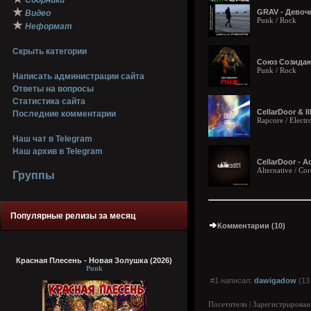
Сборники
★
GRAV - Девочк
Видео
Punk / Rock
★
Неформат
Скрыть категории
Союз Созидаю
Punk / Rock
Написать администрации сайта
Ответы на вопросы
Статистика сайта
CellarDoor & Il
Последние комментарии
Rapcore / Electr
Наш чат в Telegram
Наш архив в Telegram
CellarDoor - А
Alternative / Co
Группы
Популярные релизы за месяц
Комментарии (10)
Красная Плесень - Новая Золушка (2026)
Punk
#1 написал:
dawigadow
(13
Посетители | Зарегистрирован