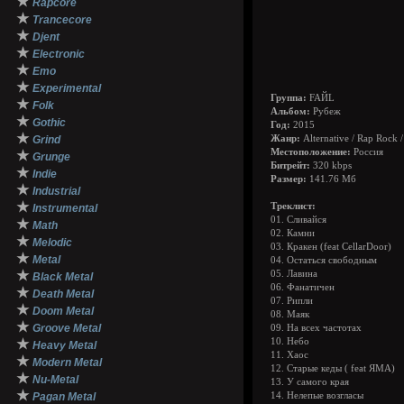
★
Rapcore
★
Trancecore
★
Djent
★
Electronic
★
Emo
★
Experimental
Группа:
FAЙL
★
Folk
Альбом:
Рубеж
★
Gothic
Год:
2015
★
Grind
Жанр:
Alternative / Rap Rock /
Местоположение:
Россия
★
Grunge
Битрейт:
320 kbps
★
Indie
Размер:
141.76 Мб
★
Industrial
★
Треклист:
Instrumental
01. Сливайся
★
Math
02. Камни
★
Melodic
03. Кракен (feat CellarDoor)
★
Metal
04. Остаться свободным
★
05. Лавина
Black Metal
06. Фанатичен
★
Death Metal
07. Рипли
★
Doom Metal
08. Маяк
★
Groove Metal
09. На всех частотах
★
10. Небо
Heavy Metal
11. Хаос
★
Modern Metal
12. Старые кеды ( feat ЯМА)
★
Nu-Metal
13. У самого края
★
Pagan Metal
14. Нелепые возгласы