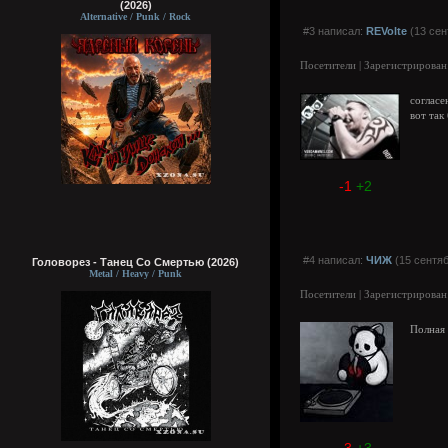
(2026)
Alternative / Punk / Rock
#3 написал:
REVolte
(13 сен
Посетители | Зарегистрирован
согласе
вот так
-1
+2
#4 написал:
ЧИЖ
(15 сентяб
Головорез - Tанец Со Смертью (2026)
Metal / Heavy / Punk
Посетители | Зарегистрирован
Полная