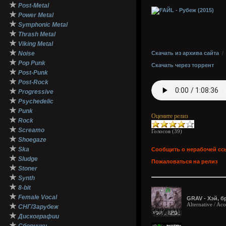
★
Post-Metal
★
Power Metal
★
Symphonic Metal
★
Thrash Metal
★
Viking Metal
★
Noise
Скачать из архива сайта
★
Pop Punk
Скачать через торрент
★
Post-Punk
★
Post-Rock
★
Progressive
★
Psychedelic
★
Punk
Оцените релиз
★
Rock
★
Screamo
Голосов (
39
)
★
Shoegaze
★
Ska
Сообщить о нерабочей сс
★
Sludge
Пожаловаться на релиз
★
Stoner
★
Synth
★
8-bit
★
Female Vocal
GRAV - Хэй, бр
Alternative / Ac
★
СНГ/Зарубеж
★
Дискографии
★