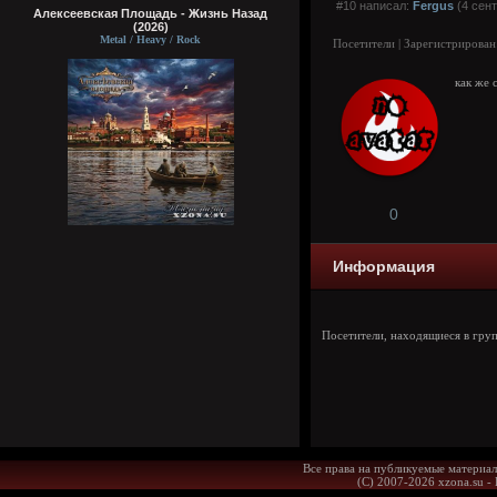
#10 написал:
Fergus
(4 сент
Алексеевская Площадь - Жизнь Назад
(2026)
Metal / Heavy / Rock
Посетители | Зарегистрирован
как же 
0
Информация
Посетители, находящиеся в гру
Все права на публикуемые материал
(С) 2007-2026 xzona.su -