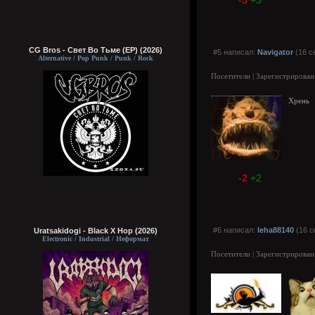
-3
+3
CG Bros - Свет Во Тьме (EP) (2026)
#5 написал:
Navigator
(16 с
Alternative / Pop Punk / Punk / Rock
Посетители | Зарегистрирован
Хрень
-2
+2
#6 написал:
leha88140
(16 с
Uratsakidogi - Black X Hop (2026)
Electronic / Industrial / Неформат
Посетители | Зарегистрирован