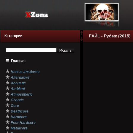
FAЙL - Рубеж (2015)
Категории
☰
Главная
★
Новые альбомы
★
Alternative
★
Acoustic
★
Ambient
★
Atmospheric
★
Chaotic
★
Core
★
Deathcore
★
Hardcore
★
Post-Hardcore
★
Metalcore