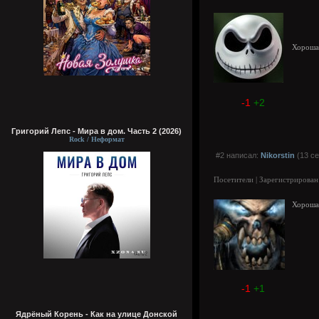
Хороша
-1
+2
Григорий Лепс - Мира в дом. Часть 2 (2026)
Rock / Неформат
#2 написал:
Nikorstin
(13 се
Посетители | Зарегистрирован
Хорошая
-1
+1
Ядрёный Корень - Как на улице Донской