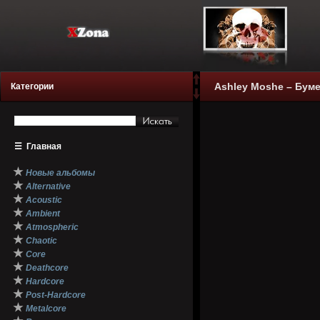
Ashley Moshe – Бумер
Категории
☰
Главная
★
Новые альбомы
★
Alternative
★
Acoustic
★
Ambient
★
Atmospheric
★
Chaotic
★
Core
★
Deathcore
★
Hardcore
★
Post-Hardcore
★
Metalcore