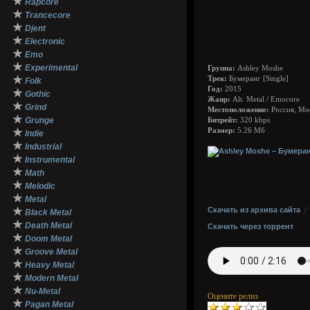
★
Rapcore
★
Trancecore
★
Djent
★
Electronic
★
Emo
★
Experimental
Группа:
Ashley Moshe
★
Трек:
Бумеранг [Single]
Folk
Год:
2015
★
Gothic
Жанр:
Alt. Metal / Emocore
★
Grind
Местоположение:
Россия, Мо
★
Grunge
Битрейт:
320 kbps
★
Размер:
5.26 Мб
Indie
★
Industrial
★
Instrumental
★
Math
★
Melodic
★
Metal
★
Скачать из архива сайта
Black Metal
★
Death Metal
Скачать через торрент
★
Doom Metal
★
Groove Metal
★
Heavy Metal
★
Modern Metal
★
Nu-Metal
Оцените релиз
★
Pagan Metal