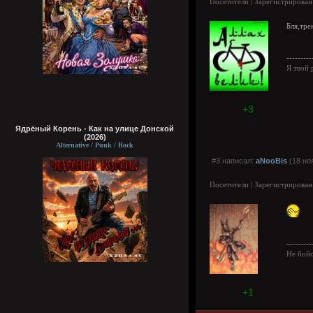
Посетители | Зарегистрирован
Бля,тре
---------
Я твой 
+3
Ядрёный Корень - Как на улице Донской
(2026)
Alternative / Punk / Rock
#3 написал:
aNooBis
(18 но
Посетители | Зарегистрирован
---------
Не бойс
+1