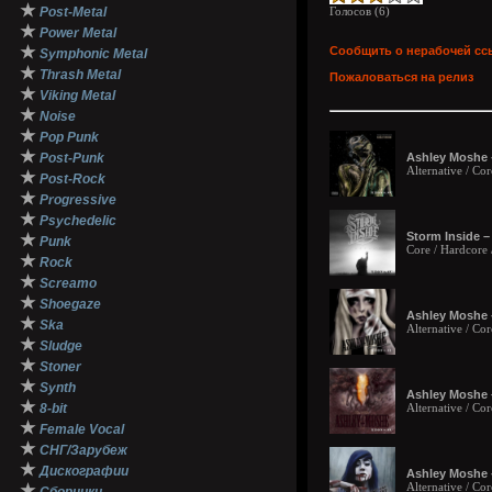
★
Post-Metal
Голосов (
6
)
★
Power Metal
★
Сообщить о нерабочей сс
Symphonic Metal
★
Thrash Metal
Пожаловаться на релиз
★
Viking Metal
★
Noise
★
Pop Punk
★
Post-Punk
Ashley Moshe 
Alternative / Co
★
Post-Rock
★
Progressive
★
Psychedelic
Storm Inside –
★
Punk
Core / Hardcore 
★
Rock
★
Screamo
★
Shoegaze
Ashley Moshe 
★
Ska
Alternative / Co
★
Sludge
★
Stoner
★
Synth
Ashley Moshe –
★
8-bit
Alternative / Co
★
Female Vocal
★
СНГ/Зарубеж
★
Дискографии
Ashley Moshe 
Alternative / Co
★