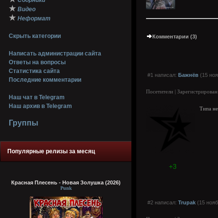
Сборники
★
Видео
★
Неформат
Скрыть категории
Комментарии (3)
Написать администрации сайта
Ответы на вопросы
Статистика сайта
#1 написал:
Бажнёв
(15 ноя
Последние комментарии
Посетители | Зарегистрирован
Наш чат в Telegram
Наш архив в Telegram
Типа не
Группы
Популярные релизы за месяц
+3
Красная Плесень - Новая Золушка (2026)
Punk
#2 написал:
Trupak
(15 нояб