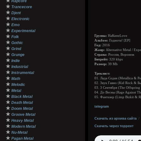
★
Rapcore
★
Trancecore
★
Djent
★
Electronic
★
Emo
★
Experimental
★
Группа:
НаКипеLove
Folk
Альбом:
Годнота! [EP]
★
Gothic
Год:
2016
★
Grind
Жанр:
Alternative Metal / Exp
★
Grunge
Страна:
Россия, Воронеж
★
Битрейт:
320 kbps
Indie
Размер:
39 Mb
★
Industrial
★
Instrumental
Треклист:
★
Math
01. Лада Седан (Metallica & Р
02. Звук Гавно (Kid Rock & Бь
★
Melodic
03. 3 Сентября (The Offspri
★
Metal
04. До Весны (Rage Against T
★
Black Metal
05. Фантазер (Limp Bizkit & 
★
Death Metal
telegram
★
Doom Metal
★
Groove Metal
Скачать из архива сайта
★
Heavy Metal
★
Скачать через торрент
Modern Metal
★
Nu-Metal
★
Pagan Metal