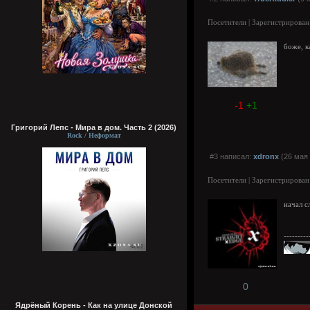
Посетители | Зарегистрирован
боже, к
-1
+1
Григорий Лепс - Мира в дом. Часть 2 (2026)
Rock / Неформат
#3 написал:
xdronx
(26 мая 
Посетители | Зарегистрирован
начал с
---------
0
Ядрёный Корень - Как на улице Донской