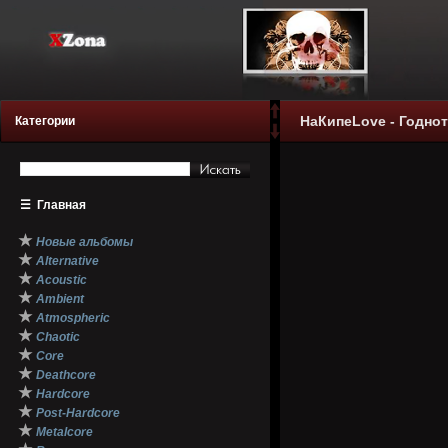
НаКипеLove - Годнота
Категории
☰
Главная
★
Новые альбомы
★
Alternative
★
Acoustic
★
Ambient
★
Atmospheric
★
Chaotic
★
Core
★
Deathcore
★
Hardcore
★
Post-Hardcore
★
Metalcore