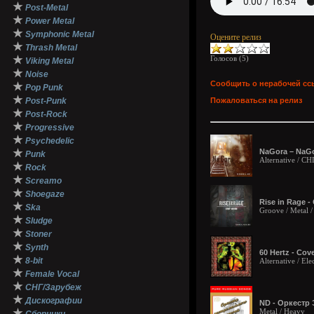
★
Post-Metal
★
Power Metal
★
Symphonic Metal
Оцените релиз
★
Thrash Metal
★
Голосов (
5
)
Viking Metal
★
Noise
Сообщить о нерабочей сс
★
Pop Punk
★
Post-Punk
Пожаловаться на релиз
★
Post-Rock
★
Progressive
★
Psychedelic
★
NaGora – NaGo
Punk
Alternative / С
★
Rock
★
Screamo
★
Shoegaze
Rise in Rage -
★
Ska
Groove / Metal 
★
Sludge
★
Stoner
★
Synth
60 Hertz - Cov
★
8-bit
Alternative / El
★
Female Vocal
★
СНГ/Зарубеж
★
Дискографии
ND - Оркестр
★
Metal / Heavy