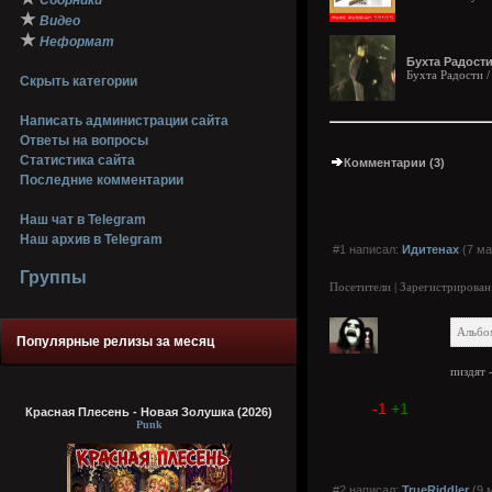
Сборники
★
Видео
★
Неформат
Бухта Радости 
Бухта Радости /
Скрыть категории
Написать администрации сайта
Ответы на вопросы
Статистика сайта
Комментарии (3)
Последние комментарии
Наш чат в Telegram
Наш архив в Telegram
#1 написал:
Идитенах
(7 ма
Группы
Посетители | Зарегистрирован
Альбом
Популярные релизы за месяц
пиздят 
-1
+1
Красная Плесень - Новая Золушка (2026)
Punk
#2 написал:
TrueRiddler
(9 