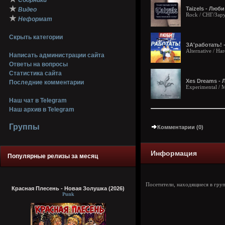
Сборники
★
Taizels - Люби
Видео
Rock / СНГ/Зар
★
Неформат
Скрыть категории
ЗА'работать! -
Alternative / Ha
Написать администрации сайта
Ответы на вопросы
Статистика сайта
Xes Dreams - 
Последние комментарии
Experimental / 
Наш чат в Telegram
Наш архив в Telegram
Группы
Комментарии (0)
Информация
Популярные релизы за месяц
Посетители, находящиеся в гру
Красная Плесень - Новая Золушка (2026)
Punk