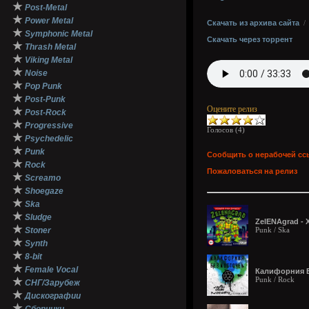
★
Post-Metal
★
Power Metal
Скачать из архива сайта
★
Symphonic Metal
Скачать через торрент
★
Thrash Metal
★
Viking Metal
★
Noise
★
Pop Punk
★
Post-Punk
Оцените релиз
★
Post-Rock
★
Progressive
Голосов (
4
)
★
Psychedelic
★
Punk
Сообщить о нерабочей сс
★
Rock
Пожаловаться на релиз
★
Screamo
★
Shoegaze
★
Ska
★
Sludge
ZelENAgrad - 
★
Stoner
Punk / Ska
★
Synth
★
8-bit
★
Female Vocal
Калифорния Б
Punk / Rock
★
СНГ/Зарубеж
★
Дискографии
★