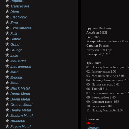
★
Rapcore
★
Trancecore
★
Djent
★
Electronic
★
Emo
★
Experimental
Группа:
DenDerty
★
Альбом:
МЁД
Folk
Год:
2022
★
Gothic
Жанр:
Alternative Rock / Post
★
Grind
Страна:
Россия
★
Grunge
Битрейт:
320 kbps
★
Размер:
78,1 Мб
Indie
★
Industrial
Трек-лист
★
Instrumental
01. Пожалуйста люби (Synth V
★
Math
02. Генетическая 2:58
03. Механические псы 3:08
★
Melodic
04. Не могу быть честным 2:5
★
Metal
05. Прими как есть 3:01
★
Black Metal
06. Танцуй 3:11
★
07. Скомканный на счастье 3:
Death Metal
08. Фотоальбом 2:45
★
Doom Metal
09. Слишком тонко 4:53
★
Groove Metal
10. Взрослый 2:00
★
Heavy Metal
11. Пожалуйста люби 2:37
★
Modern Metal
Скачать
★
Nu-Metal
Mega
★
Pagan Metal
telegram