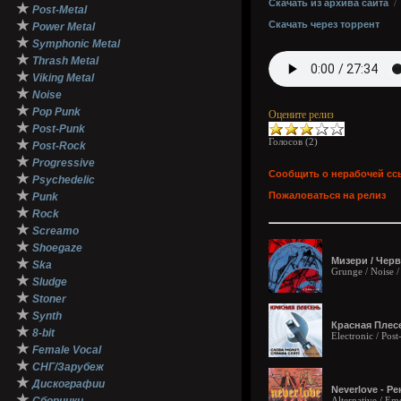
Скачать из архива сайта
★
Post-Metal
★
Скачать через торрент
Power Metal
★
Symphonic Metal
★
Thrash Metal
★
Viking Metal
★
Noise
★
Pop Punk
Оцените релиз
★
Post-Punk
Голосов (
2
)
★
Post-Rock
★
Progressive
Сообщить о нерабочей сс
★
Psychedelic
★
Пожаловаться на релиз
Punk
★
Rock
★
Screamo
★
Shoegaze
Мизери / Черв
★
Ska
Grunge / Noise 
★
Sludge
★
Stoner
★
Synth
Красная Плесе
★
8-bit
Electronic / Pos
★
Female Vocal
★
СНГ/Зарубеж
★
Дискографии
Neverlove - Ре
★
Alternative / Em