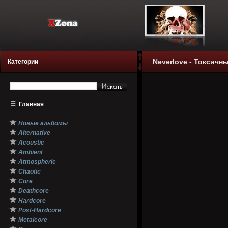
Neverlove - Токсичн
Категории
☰
Главная
★
Новые альбомы
★
Alternative
★
Acoustic
★
Ambient
★
Atmospheric
★
Chaotic
★
Core
★
Deathcore
★
Hardcore
★
Post-Hardcore
★
Metalcore