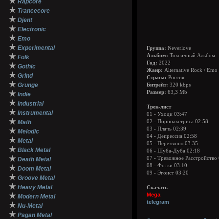
★
Rapcore
★
Trancecore
★
Djent
★
Electronic
★
Emo
★
Experimental
Группа:
Neverlove
★
Альбом:
Токсичный Альбом
Folk
Год:
2022
★
Gothic
Жанр:
Alternative Rock / Emo
★
Grind
Страна:
Россия
★
Grunge
Битрейт:
320 kbps
★
Размер:
63,3 Mb
Indie
★
Industrial
Трек-лист
★
Instrumental
01 - Уходи 03:47
★
Math
02 - Порноакстриса 02:58
03 - Плачь 02:39
★
Melodic
04 - Депрессия 02:58
★
Metal
05 - Перезвоню 03:35
★
Black Metal
06 - Шуба-Дуба 02:18
★
07 - Тревожное Расстройство 
Death Metal
08 - Фотки 03:10
★
Doom Metal
09 - Эгоист 03:20
★
Groove Metal
★
Heavy Metal
Скачать
★
Mega
Modern Metal
telegram
★
Nu-Metal
★
Pagan Metal