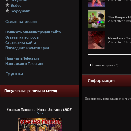
Сборники
★
Видео
★
Неформат
The Вепри - М
Alternative / Pu
Скрыть категории
Написать администрации сайта
Ответы на вопросы
Neverlove - Э
Alternative / Em
Статистика сайта
Последние комментарии
Наш чат в Telegram
Наш архив в Telegram
Комментарии (0)
Группы
Информация
Популярные релизы за месяц
Посетители, находящиеся в гру
Красная Плесень - Новая Золушка (2026)
Punk