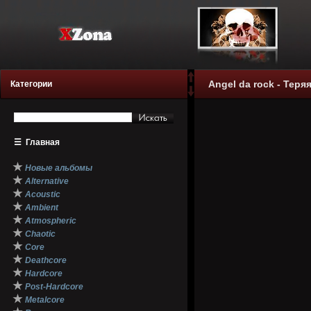
Angel da rock - Теря
Категории
☰
Главная
★
Новые альбомы
★
Alternative
★
Acoustic
★
Ambient
★
Atmospheric
★
Chaotic
★
Core
★
Deathcore
★
Hardcore
★
Post-Hardcore
★
Metalcore