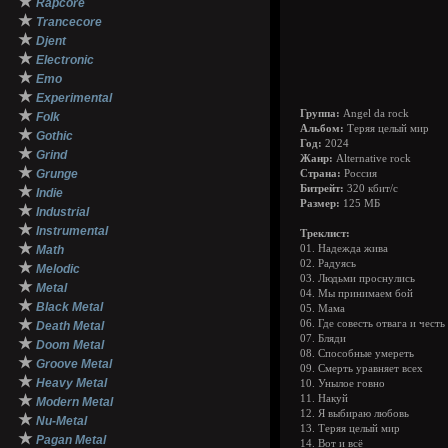
★
Rapcore
★
Trancecore
★
Djent
★
Electronic
★
Emo
★
Experimental
★
Группа:
Angel da rock
Folk
Альбом:
Теряя целый мир
★
Gothic
Год:
2024
★
Grind
Жанр:
Alternative rock
★
Grunge
Страна:
Россия
★
Битрейт:
320 кбит/с
Indie
Размер:
125 МБ
★
Industrial
★
Instrumental
Треклист:
★
Math
01. Надежда жива
02. Радуясь
★
Melodic
03. Людьми проснулись
★
Metal
04. Мы принимаем бой
★
Black Metal
05. Мама
★
06. Где совесть отвага и честь
Death Metal
07. Бляди
★
Doom Metal
08. Способные умереть
★
Groove Metal
09. Смерть уравняет всех
★
Heavy Metal
10. Унылое говно
★
11. Накуй
Modern Metal
12. Я выбираю любовь
★
Nu-Metal
13. Теряя целый мир
★
Pagan Metal
14. Вот и всё