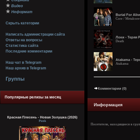
Сборники
★
Видео
★
Неформат
Burial For Ali
Core / Metalcore
Скрыть категории
Написать администрации сайта
Локи - Теряя 
Ответы на вопросы
Death
Статистика сайта
Последние комментарии
Atakama - Теря
Наш чат в Telegram
Atakama
Наш архив в Telegram
Группы
Комментарии (0)
Популярные релизы за месяц
Информация
Красная Плесень - Новая Золушка (2026)
Punk
Посетители, находящиеся в гру