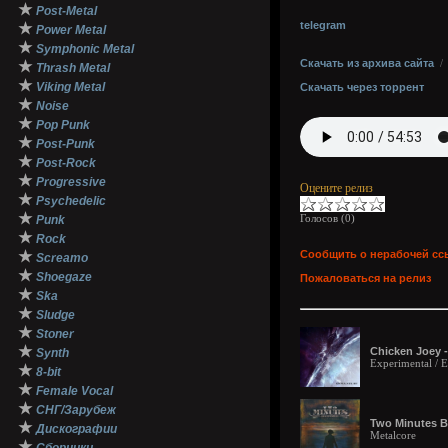
★
Post-Metal
telegram
★
Power Metal
★
Symphonic Metal
Скачать из архива сайта
★
Thrash Metal
★
Viking Metal
Скачать через торрент
★
Noise
★
Pop Punk
★
Post-Punk
★
Post-Rock
★
Progressive
Оцените релиз
★
Psychedelic
★
Голосов (
0
)
Punk
★
Rock
★
Сообщить о нерабочей сс
Screamo
★
Shoegaze
Пожаловаться на релиз
★
Ska
★
Sludge
★
Stoner
★
Chicken Joey -
Synth
Experimental / 
★
8-bit
★
Female Vocal
★
СНГ/Зарубеж
Two Minutes Be
★
Дискографии
Metalcore
★