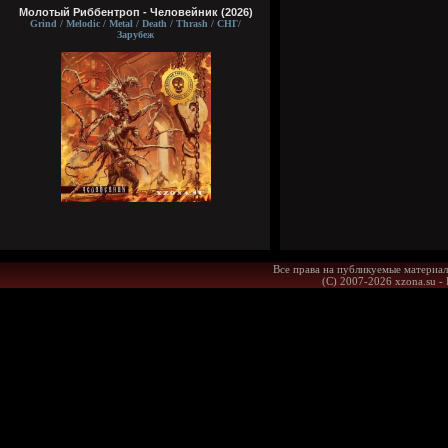
Молотый Риббентроп - Человейник (2026)
Grind / Melodic / Metal / Death / Thrash / СНГ/
Зарубеж
Все права на публикуемые материал
(С) 2007-2026 xzona.su -