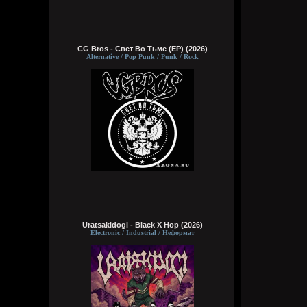
CG Bros - Свет Во Тьме (EP) (2026)
Alternative / Pop Punk / Punk / Rock
Uratsakidogi - Black X Hop (2026)
Electronic / Industrial / Неформат