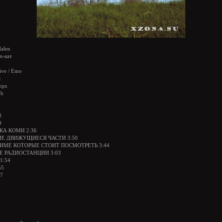
alen
п-кат
tive / Emo
я
bps
Мb
8
9
КА КОМИ 2:36
ИЕ ДВИЖУЩИЕСЯ ЧАСТИ 3:50
АНИМЕ КОТОРЫЕ СТОИТ ПОСМОТРЕТЬ 3:44
Е РАДИОСТАНЦИИ 3:03
1:54
55
57