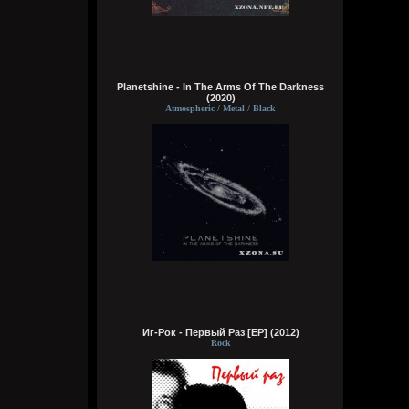
Я - робот
Wirtuozik
Вчера в 20:40:37
А если бы мне ещё и вместо мозга
Planetshine - In The Arms Of The Darkness
вставили мощный компьют, то ч бы еще и
(2020)
получил знания ко всему, либо чтобы
Atmospheric / Metal / Black
мозг что-то типа ии из гугла ловил с
ответами на любые поставленные мной
вопросы
Wirtuozik
Вчера в 20:39:10
А я чужой земля смотрю. Хочу чтобы мой
разум тоже жил в теле робота. Похер на
эмоции, чувства, на их отсутствие, на то
что не смогу, есть, бухать, трахаться.
Зато можно мыслить хрен знает сколько,
пока батарея не сдохнет, но и тут могут
тебя обновить, типа пока тело робота
отключается, разум не умирает. Почему
до сих пор не создали такую хуйню?
Иг-Рок - Первый Раз [EP] (2012)
Приходится недолго жить и умирать
Rock
Bestial
Вчера в 20:36:12