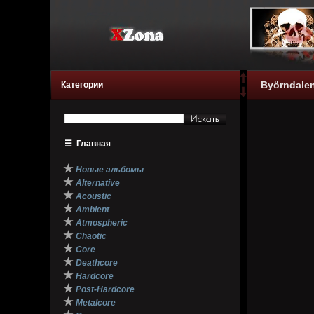
Byörndalen
Категории
☰
Главная
★
Новые альбомы
★
Alternative
★
Acoustic
★
Ambient
★
Atmospheric
★
Chaotic
★
Core
★
Deathcore
★
Hardcore
★
Post-Hardcore
★
Metalcore