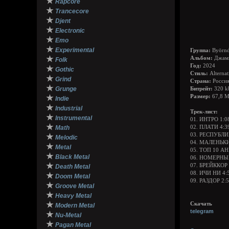
★
Rapcore
★
Trancecore
★
Djent
★
Electronic
★
Emo
★
Experimental
Группа:
Byörnd
★
Альбом:
Джам
Folk
Год:
2024
★
Gothic
Стиль:
Alterna
★
Grind
Страна:
Росси
★
Grunge
Битрейт:
320 k
★
Размер:
67,8 
Indie
★
Industrial
Трек-лист:
★
Instrumental
01. ИНТРО 1:0
★
Math
02. ПЛАТИ 4:3
03. РЕСПУБЛИ
★
Melodic
04. МАЛЕНЬК
★
Metal
05. ТОП 10 
★
Black Metal
06. НОМЕРНЫ
★
07. БРЕЙККОР 
Death Metal
08. ИЧИ НИ 4:
★
Doom Metal
09. РАЗДОР 2:
★
Groove Metal
★
Heavy Metal
★
Скачать
Modern Metal
telegram
★
Nu-Metal
★
Pagan Metal