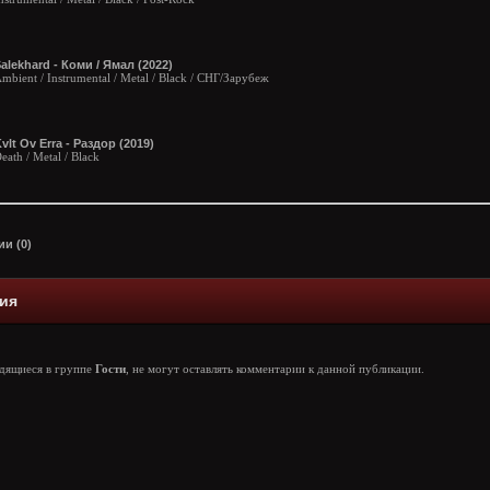
alekhard - Коми / Ямал (2022)
mbient / Instrumental / Metal / Black / СНГ/Зарубеж
vlt Ov Erra - Раздор (2019)
eath / Metal / Black
и (0)
ия
одящиеся в группе
Гости
, не могут оставлять комментарии к данной публикации.