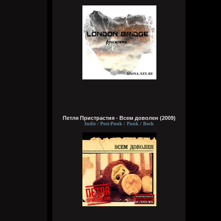
Wirtuozik
Вчера в 16:15:56
А вы знали что Кадышевой 67 лет?
Странно, в моем детстве я думал ей
столько же. Получается она и не стареет
Петля Пристрастия - Всем доволен (2009)
даже, ей все время 60
Indie / Post-Punk / Punk / Rock
Кукуня
Вчера в 16:15:29
Wirtuozik
Вчера в 16:15:10