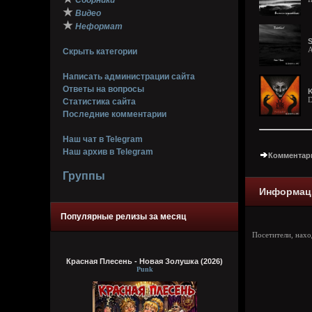
Сборники
★
Видео
★
Неформат
S
A
Скрыть категории
Написать администрации сайта
Ответы на вопросы
K
D
Статистика сайта
Последние комментарии
Наш чат в Telegram
Наш архив в Telegram
Комментари
Группы
Информац
Популярные релизы за месяц
Посетители, нах
Красная Плесень - Новая Золушка (2026)
Punk