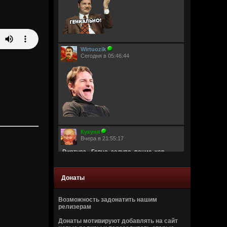
Wirtuozik
Сегодня в 05:46:44
Кукуня
Вчера в 21:55:17
Виртуоз - Говно, залупа, пенис, хер,
давалка, хуй, блядина
Головка, шлюха, жопа, член, еблан,
петух… мудила
Донаты
Рукоблуд, ссанина, очко, блядун, вагина
Сука, ебланище, влагалище, пердун,
дрочила
Возможность задонатить нашим
Пидор, пизда, туз, малафья
релизерам
Гомик, мудила, пилотка, манда
Анус, вагина, путана, педрила
Донаты мотивируют добавлять на сайт