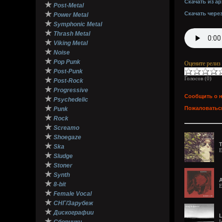
Скачать из ар
★
Post-Metal
★
Скачать чере
Power Metal
★
Symphonic Metal
★
Thrash Metal
★
Viking Metal
★
Noise
★
Pop Punk
Оцените релиз
★
Post-Punk
Голосов (
0
)
★
Post-Rock
★
Progressive
Сообщить о 
★
Psychedelic
★
Пожаловаться
Punk
★
Rock
★
Screamo
★
Shoegaze
Т
★
Ska
E
★
Sludge
★
Stoner
★
Synth
★
8-bit
E
★
Female Vocal
★
СНГ/Зарубеж
★
Дискографии
L
★
I