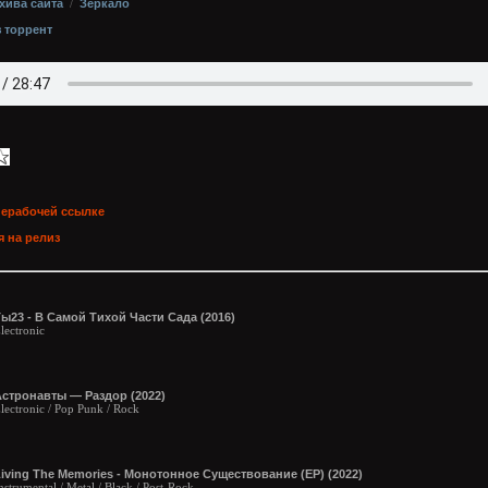
хива сайта
/
Зеркало
з торрент
нерабочей ссылке
 на релиз
ы23 - В Самой Тихой Части Сада (2016)
lectronic
Астронавты — Раздор (2022)
lectronic / Pop Punk / Rock
iving The Memories - Монотонное Существование (EP) (2022)
nstrumental / Metal / Black / Post-Rock