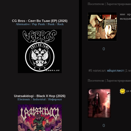
Посетители | Зарегистрирован
мне нр
вкладыв
CG Bros - Свет Во Тьме (EP) (2026)
Alternative / Pop Punk / Punk / Rock
0
#5 написал:
яйцоглист
(1 м
Посетители | Зарегистрирован
да 
Uratsakidogi - Black X Hop (2026)
Electronic / Industrial / Неформат
0