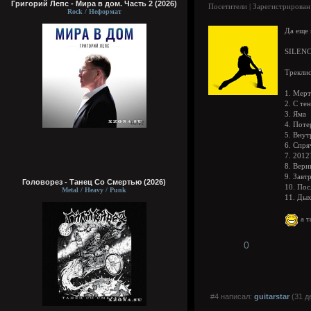
Григорий Лепс - Мира в дом. Часть 2 (2026)
Посетители | Зарегистрирован
Rock / Неформат
Да еще 
SILENC
Треклис
1. Мерт
2. С тен
3. Яма
4. Пот
5. Внут
6. Спря
7. 2012
8. Вер
9. Завт
Головорез - Tанец Со Смертью (2026)
10. Пос
Metal / Heavy / Punk
11. Дых
а т
0
#4 написал:
guitarstar
(31 д