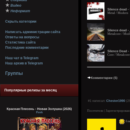
Сборники
★
Видео
Silence dead -
★
Неформат
Metal / Modern
Скрыть категории
Silence dead -
Написать администрации сайта
Metalcore / Mod
Ответы на вопросы
Статистика сайта
Последние комментарии
Silence Dead -
Core / Metalcore
Наш чат в Telegram
Наш архив в Telegram
Группы
Комментарии (5)
Популярные релизы за месяц
#1 написал:
Chester1990
(28
Красная Плесень - Новая Золушка (2026)
Посетители | Зарегистрирован
Punk
бла