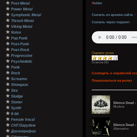
★
Post-Metal
i
folder
★
Power Metal
★
Symphonic Metal
Скачать из архива сайта
★
Thrash Metal
Скачать через торрент
★
Viking Metal
★
Noise
★
Pop Punk
★
Post-Punk
★
Post-Rock
Оцените релиз
★
Progressive
★
Psychedelic
Голосов (
6
)
★
Punk
★
Rock
Сообщить о нерабочей сс
★
Screamo
Пожаловаться на релиз
★
Shoegaze
★
Ska
★
Sludge
★
Stoner
Silence Dead 
Modern
★
Synth
★
8-bit
★
Female Vocal
★
Silence Dead 
СНГ/Зарубеж
Alternative
★
Дискографии
★