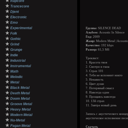
★
Rapcore
★
Trancecore
★
Djent
★
Electronic
★
Emo
★
Experimental
Группа:
SILENCE DEAD
★
Альбом:
Acoustic In Silence
Folk
Год:
2009
★
Gothic
Жанр:
Modern Metal | Acousti
★
Grind
Качество:
192 kbps
★
Grunge
Размер:
61,5 Мб
★
Indie
Треклист:
★
Industrial
1. Красота твоя
★
Instrumental
2. Смотри в глаза
★
Math
3. Страх 101
4. Тебя не вспомнит никто
★
Melodic
5. Ненависть
★
Metal
6. Цвет души
★
Black Metal
7. Потеряный смысл
★
8. Навсегда один
Death Metal
9. Прощаясь навсегда
★
Doom Metal
10. 13й страх
★
Groove Metal
11. Завтра новый день
★
Heavy Metal
★
Запись с акустического конце
Modern Metal
акустическое исполнение песе
★
Nu-Metal
★
Pagan Metal
Скачать