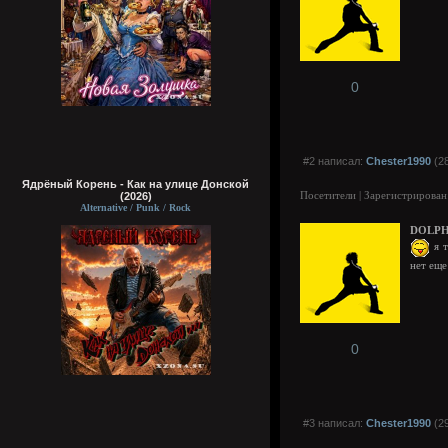
0
#2 написал:
Chester1990
(28
Ядрёный Корень - Как на улице Донской
Посетители | Зарегистрирован
(2026)
Alternative / Punk / Rock
DOLPH
я т
нет еще
0
#3 написал:
Chester1990
(29