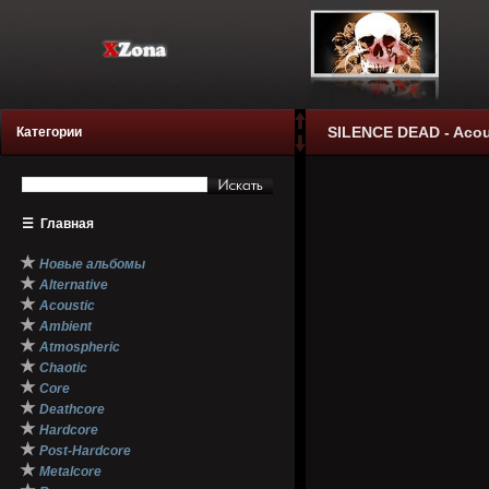
SILENCE DEAD - Acoust
Категории
☰
Главная
★
Новые альбомы
★
Alternative
★
Acoustic
★
Ambient
★
Atmospheric
★
Chaotic
★
Core
★
Deathcore
★
Hardcore
★
Post-Hardcore
★
Metalcore