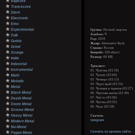
★
Rapcore
★
Trancecore
★
Djent
★
Electronic
★
Emo
★
Experimental
Группа:
Печной сверчок
★
Альбом:
Ч
Folk
Год:
2018
★
Gothic
Жанр:
Alternative Rock
★
Grind
Страна:
Россия
★
Grunge
Битрейт:
320 кбит/с
★
Размер:
69 МБ
Indie
★
Industrial
Треклист:
★
Instrumental
01. Чувства (03:19)
★
Math
02. Чужие (03:04)
03. Четверо (03:15)
★
Melodic
04. Через край (03:54)
★
Metal
05. Человек в черном (03:27)
★
Black Metal
06. Чёртовы маски (02:49)
★
07. Чьё-то (03:06)
Death Metal
08. Чистка (03:02)
★
Doom Metal
09. Чудо (02:58)
★
Groove Metal
★
Heavy Metal
Скачать
★
telegram
Modern Metal
★
Nu-Metal
★
Скачать из архива сайта
Pagan Metal