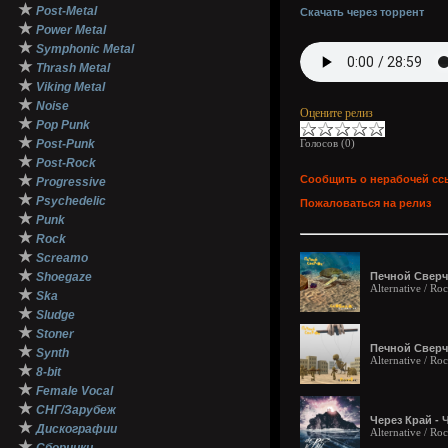
★
Post-Metal
Скачать через торрент
★
Power Metal
★
Symphonic Metal
★
Thrash Metal
★
Viking Metal
★
Noise
Оцените релиз
★
Pop Punk
★
Post-Punk
Голосов (
0
)
★
Post-Rock
★
Сообщить о нерабочей сс
Progressive
★
Psychedelic
Пожаловаться на релиз
★
Punk
★
Rock
★
Screamo
★
Shoegaze
Печной Сверчо
Alternative / Ro
★
Ska
★
Sludge
★
Stoner
Печной Сверчо
★
Synth
Alternative / Ro
★
8-bit
★
Female Vocal
★
СНГ/Зарубеж
Через Край - 
★
Дискографии
Alternative / Ro
★