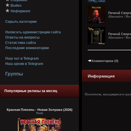
Сборники
★
Видео
★
Неформат
Печной Сверчо
Alternative / Ro
Скрыть категории
Написать администрации сайта
Печной Сверчо
Ответы на вопросы
Alternative / Ro
Статистика сайта
Последние комментарии
Наш чат в Telegram
Комментарии (0)
Наш архив в Telegram
Группы
Информация
Популярные релизы за месяц
Посетители, находящиеся в гру
Красная Плесень - Новая Золушка (2026)
Punk