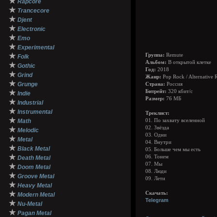
★
Rapcore
★
Trancecore
★
Djent
★
Electronic
★
Emo
★
Experimental
★
Группа:
Remute
Folk
Альбом:
В открытой клетке
★
Gothic
Год:
2018
★
Grind
Жанр:
Pop Rock / Alternative 
★
Grunge
Страна:
Россия
★
Битрейт:
320 кбит/с
Indie
Размер:
76 МБ
★
Industrial
★
Instrumental
Треклист:
★
Math
01. По захвату вселенной
02. Звёзда
★
Melodic
03. Одни
★
Metal
04. Внутри
★
Black Metal
05. Больше чем мы есть
★
06. Тонем
Death Metal
07. Мы
★
Doom Metal
08. Люди
★
Groove Metal
09. Лети
★
Heavy Metal
★
Скачать:
Modern Metal
Telegram
★
Nu-Metal
★
Pagan Metal