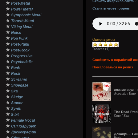
Скачать из архива сайта
★
Post-Metal
★
Скачать через торрент
Power Metal
★
Symphonic Metal
★
Thrash Metal
★
Viking Metal
★
Noise
★
Pop Punk
Оцените релиз
★
Post-Punk
Голосов (
4
)
★
Post-Rock
★
Progressive
Сообщить о нерабочей сс
★
Psychedelic
★
Пожаловаться на релиз
Punk
★
Rock
★
Screamo
★
Shoegaze
лезвие сеул -
★
Ska
Acoustic / Emo
★
Sludge
★
Stoner
★
Synth
The Dead Pres
★
8-bit
Core / Ska
★
Female Vocal
★
СНГ/Зарубеж
★
Дискографии
Декабрь - Тиш
★
Rock