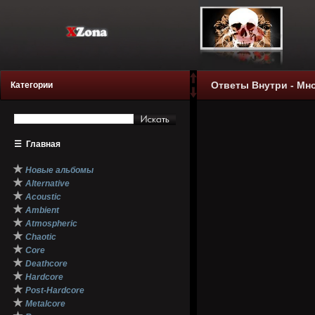
Ответы Внутри - Мног
Категории
☰
Главная
★
Новые альбомы
★
Alternative
★
Acoustic
★
Ambient
★
Atmospheric
★
Chaotic
★
Core
★
Deathcore
★
Hardcore
★
Post-Hardcore
★
Metalcore