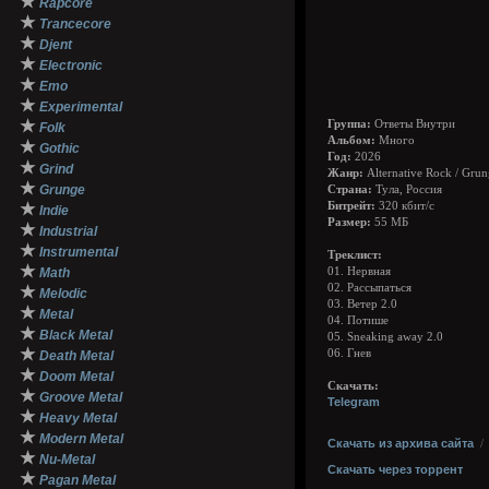
★
Rapcore
★
Trancecore
★
Djent
★
Electronic
★
Emo
★
Experimental
★
Группа:
Ответы Внутри
Folk
Альбом:
Много
★
Gothic
Год:
2026
★
Grind
Жанр:
Alternative Rock / Grun
★
Grunge
Страна:
Тула, Россия
★
Битрейт:
320 кбит/с
Indie
Размер:
55 МБ
★
Industrial
★
Instrumental
Треклист:
★
Math
01. Нервная
02. Рассыпаться
★
Melodic
03. Ветер 2.0
★
Metal
04. Потише
★
Black Metal
05. Sneaking away 2.0
★
06. Гнев
Death Metal
★
Doom Metal
Скачать:
★
Groove Metal
Telegram
★
Heavy Metal
★
Modern Metal
Скачать из архива сайта
★
Nu-Metal
Скачать через торрент
★
Pagan Metal