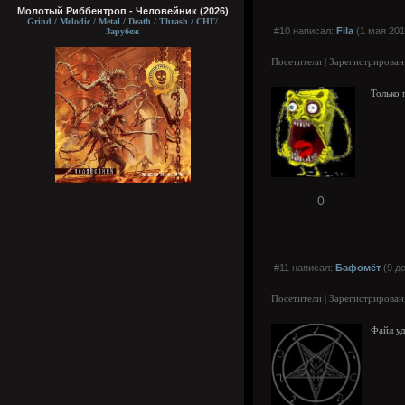
Молотый Риббентроп - Человейник (2026)
Grind / Melodic / Metal / Death / Thrash / СНГ/
#10 написал:
Fila
(1 мая 201
Зарубеж
Посетители | Зарегистрирован
Только 
0
#11 написал:
Бафомёт
(9 де
Посетители | Зарегистрирован
Файл уд