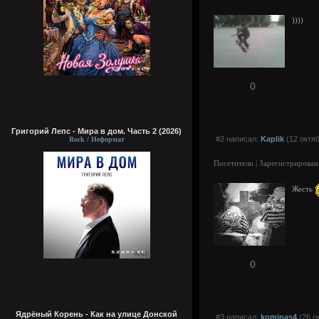
))))
0
Григорий Лепс - Мира в дом. Часть 2 (2026)
#2 написал:
Kaplik
(12 октяб
Rock / Неформат
Посетители | Зарегистрирован
Жесть
0
Ядрёный Корень - Как на улице Донской
#3 написал:
kominas4
(26 о