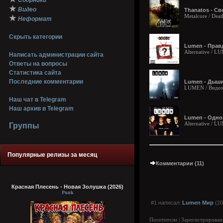
Сборники
★
Видео
Thanatos - Св
Metalcore / Deat
★
Неформат
Скрыть категории
Lumen - Правд
Alternative / 
Написать администрации сайта
Ответы на вопросы
Статистика сайта
Последние комментарии
Lumen - Дыши!
LUMEN / Виде
Наш чат в Telegram
Наш архив в Telegram
Lumen - Одно
Alternative / 
Группы
Популярные релизы за месяц
Комментарии (11)
Красная Плесень - Новая Золушка (2026)
Punk
#1 написал:
Lumen Mир
(20
Посетители | Зарегистрирован