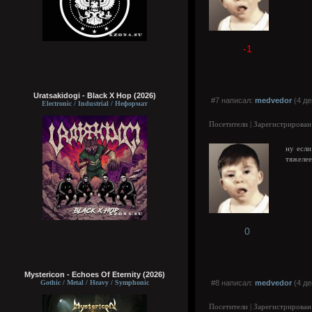
-1
Uratsakidogi - Black X Hop (2026)
#7 написал:
medvedor
(4 де
Electronic / Industrial / Неформат
Посетители | Зарегистрирован
ну если
тяжеле
0
Mystericon - Echoes Of Eternity (2026)
Gothic / Metal / Heavy / Symphonic
#8 написал:
medvedor
(4 де
Посетители | Зарегистрирован