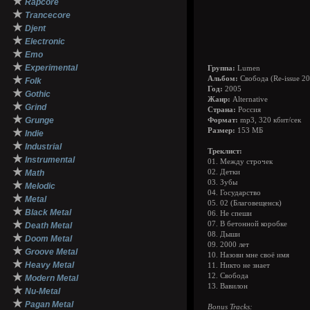
★
Rapcore
★
Trancecore
★
Djent
★
Electronic
★
Emo
★
Experimental
Группа:
Lumen
★
Альбом:
Свобода (Re-issue 2
Folk
Год:
2005
★
Gothic
Жанр:
Alternative
★
Grind
Страна:
Россия
★
Grunge
Формат:
mp3, 320 кбит/сек
★
Размер:
153 МБ
Indie
★
Industrial
Треклист:
★
Instrumental
01. Между строчек
★
Math
02. Детки
03. Зубы
★
Melodic
04. Государство
★
Metal
05. 02 (Благовещенск)
★
Black Metal
06. Не спеши
★
07. В бетонной коробке
Death Metal
08. Дыши
★
Doom Metal
09. 2000 лет
★
Groove Metal
10. Назови мне своё имя
★
Heavy Metal
11. Никто не знает
★
12. Свобода
Modern Metal
13. Вавилон
★
Nu-Metal
★
Pagan Metal
Bonus Tracks: