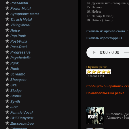
★
Post-Metal
14. Думаешь нет - говоришь д
★
15. Не зову
Power Metal
16. Небеса
★
Symphonic Metal
17. Не зову (Demo)
★
Thrash Metal
18. Небеса (Demo)
★
Viking Metal
★
Noise
Скачать из архива сайта
★
Pop Punk
Скачать через торрент
★
Post-Punk
★
Post-Rock
★
Progressive
★
Psychedelic
★
Punk
Оцените релиз
★
Rock
★
Screamo
Голосов (
44
)
★
Shoegaze
★
Ska
Сообщить о нерабочей сс
★
Sludge
Пожаловаться на релиз
★
Stoner
★
Synth
★
8-bit
★
Female Vocal
Lumen/23 - Ди
★
Alternative / P
СНГ/Зарубеж
★
Дискографии
★