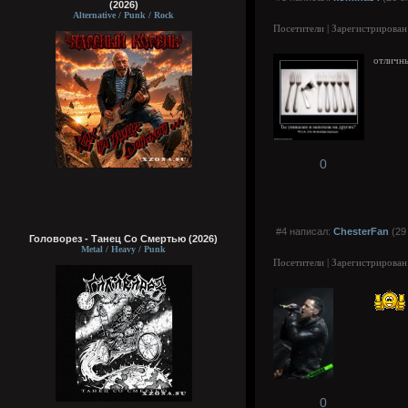
(2026)
Alternative / Punk / Rock
Посетители | Зарегистрирован
отличны
0
#4 написал:
ChesterFan
(29
Головорез - Tанец Со Смертью (2026)
Metal / Heavy / Punk
Посетители | Зарегистрирован
0