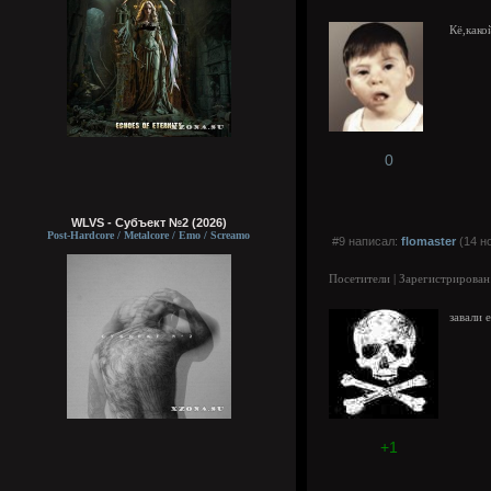
Кё,како
0
WLVS - Субъект №2 (2026)
Post-Hardcore / Metalcore / Emo / Screamo
#9 написал:
flomaster
(14 н
Посетители | Зарегистрирован
завали 
+1