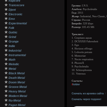
★
Rapcore
★
Trancecore
Группа:
I.N.S.
★
Альбом:
Psycholetalis
Djent
Год:
2011
★
Electronic
Жанр:
Industrial, Neo-Classic
★
Emo
Страна:
Россия
★
Experimental
Битрейт:
320 kbps
★
Размер:
105.45 Мб
Folk
★
Gothic
Треклист:
★
Grind
1. Crepitans aquas
★
Grunge
2. DCXXXII Fahrenheit
★
3. Ego
Indie
4. Horizon effrego
★
Industrial
5. Lobortis petram
★
Instrumental
6. Memoriae
★
Math
7. Nocte respiration
8. PhoeniX
★
Melodic
9. Psycholetalis
★
Metal
10. Schizophrenia
★
Black Metal
11. Veternus
★
Death Metal
Скачать:
★
Doom Metal
i
folder
★
Groove Metal
★
Heavy Metal
Скачать из архива сайта
★
Modern Metal
Скачать через торрент
★
Nu-Metal
★
Pagan Metal