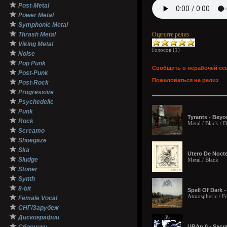
★
Post-Metal
★
Power Metal
★
Symphonic Metal
★
Thrash Metal
Оцените релиз
★
Viking Metal
Голосов (
1
)
★
Noise
★
Pop Punk
Сообщить о нерабочей сс
★
Post-Punk
Пожаловаться на релиз
★
Post-Rock
★
Progressive
★
Psychedelic
★
Punk
Tyrants - Beyo
★
Rock
Metal / Black / 
★
Screamo
★
Shoegaze
★
Ska
Utero De Nocte
★
Sludge
Metal / Black
★
Stoner
★
Synth
★
8-bit
Spell Of Dark 
★
Atmospheric / Fo
Female Vocal
★
СНГ/Зарубеж
★
Дискографии
★
URAn 0 - Sacr