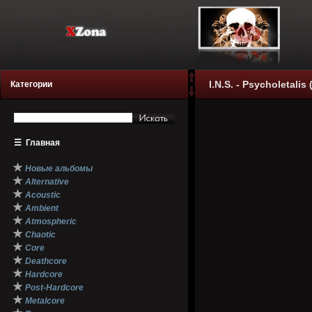
I.N.S. - Psycholetalis 
Категории
☰
Главная
★
Новые альбомы
★
Alternative
★
Acoustic
★
Ambient
★
Atmospheric
★
Chaotic
★
Core
★
Deathcore
★
Hardcore
★
Post-Hardcore
★
Metalcore