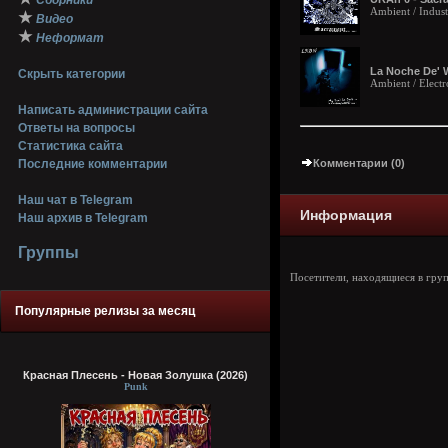
Сборники
Ambient / Indust
★
Видео
★
Неформат
La Noche De' Wa
Скрыть категории
Ambient / Electr
Написать администрации сайта
Ответы на вопросы
Статистика сайта
Последние комментарии
Комментарии (0)
Наш чат в Telegram
Информация
Наш архив в Telegram
Группы
Посетители, находящиеся в гру
Популярные релизы за месяц
Красная Плесень - Новая Золушка (2026)
Punk