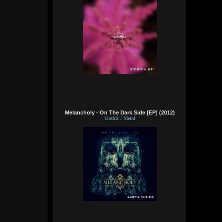
что это было?
Wirtuozik
Сегодня в 16:04:18
Речь про данный момент. На данный
момент где я клянчу и кого? А тогда денег
было ноль, а пива хотелось, коль кидали,
я и брал...) надо было мне не кидать и
все, я бы и не просил тогда более
каждый раз
Wirtuozik
Сегодня в 16:02:00
Melancholy - On The Dark Side [EP] (2012)
Кукуня
,
Gothic / Metal
А ты что, на жопу бы дрочил что ли? Все
ясно, пидор. Я же просто чтобы ты
посмотрел на мои какахи на волосах.
Ради тебя ведь стараюсь
Wirtuozik
Сегодня в 16:00:17
Brenton Trollant
,
Заманчивое предложение, но в меня
нынче не стоит и тем более на Сталина,