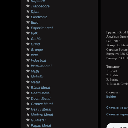
★
Rapcore
★
Trancecore
★
Djent
★
Electronic
★
Emo
★
Experimental
★
Группа:
Good D
Folk
Альбом:
Dissen
★
Gothic
Год:
2012
★
Grind
Жанр:
Ambient,
★
Grunge
Страна:
Росси
★
Битрейт:
256 K
Indie
Размер:
33.15
★
Industrial
★
Instrumental
Треклист:
★
Math
1. Coast
2. Lights
★
Melodic
3. Spring
★
Metal
4. Russian Circ
★
Black Metal
★
Скачать:
Death Metal
ifolder
★
Doom Metal
★
Groove Metal
Скачать из ар
★
Heavy Metal
★
Скачать чере
Modern Metal
★
Nu-Metal
★
Pagan Metal