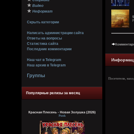
Сборники
★
Видео
★
Неформат
S
P
Скрыть категории
Написать администрации сайта
Ответы на вопросы
Статистика сайта
Комментари
Последние комментарии
Информац
Наш чат в Telegram
Наш архив в Telegram
Группы
Посетители, нах
Популярные релизы за месяц
Красная Плесень - Новая Золушка (2026)
Punk