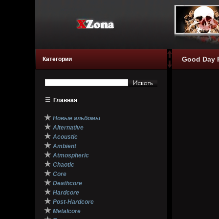
Good Day Fo
Категории
☰
Главная
★
Новые альбомы
★
Alternative
★
Acoustic
★
Ambient
★
Atmospheric
★
Chaotic
★
Core
★
Deathcore
★
Hardcore
★
Post-Hardcore
★
Metalcore