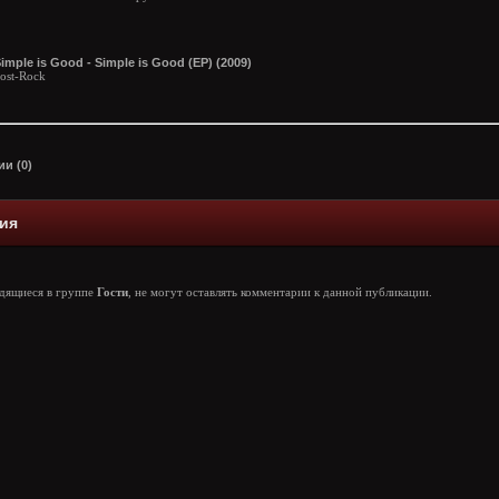
imple is Good - Simple is Good (EP) (2009)
ost-Rock
и (0)
ия
одящиеся в группе
Гости
, не могут оставлять комментарии к данной публикации.