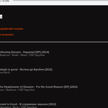
нерабочей ссылке
 на релиз
ffecting Dissent - Departed [EP] (2014)
etalcore / Death / Metal / СНГ/Зарубеж
imple is good - Волны де Бройля (2012)
ost-Rock
he Headmaster of Disaster - For No Good Reason [EP] (2012)
ore / Hardcore / СНГ/Зарубеж
reed is Good - В отражении зеркала (2012)
lternative / Rock / СНГ/Зарубеж