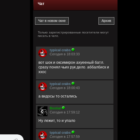
Чат
Только зарегистрированные посетители могут
писать в чате.
typical crabs
Сегодня в 18:03:33
вот шок и оксимирон ахуееный батл.
сразу понял чьих рук дело. аббалбиск и
ххос
typical crabs
Сегодня в 18:00:43
а видосы то остались
Bestial
Сегодня в 17:59:12
Ну лежит, то и упало
typical crabs
Сегодня в 17:57:59