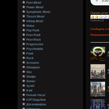
★
Post-Metal
★
Power Metal
★
Symphonic Metal
Оцените релиз
★
Thrash Metal
★
Голосов (
2
)
Viking Metal
★
Noise
Сообщить о 
★
Pop Punk
★
Post-Punk
Пожаловаться
★
Post-Rock
★
Progressive
★
Psychedelic
★
A
Punk
M
★
Rock
★
Screamo
★
Shoegaze
S
★
Ska
P
★
Sludge
★
Stoner
★
Synth
T
★
8-bit
C
★
Female Vocal
★
СНГ/Зарубеж
★
Дискографии
G
★
A