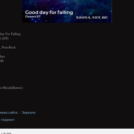
ay For Falling
t (EP)
 Post-Rock
я
bps
 Mb
les-Micah(Remix)
хива сайта
/
Зеркало
з торрент