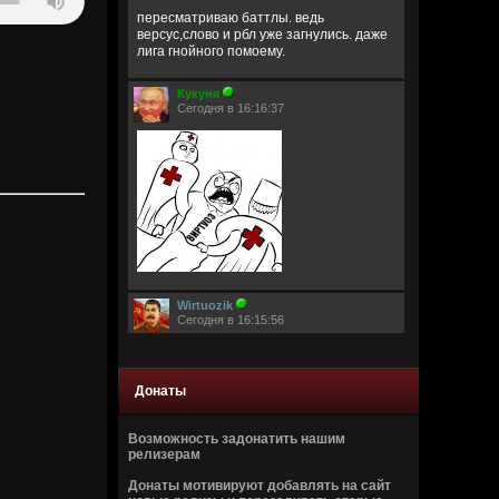
пересматриваю баттлы. ведь
версус,слово и рбл уже загнулись. даже
лига гнойного помоему.
Кукуня
Сегодня в 16:16:37
Wirtuozik
Сегодня в 16:15:56
А вы знали что Кадышевой 67 лет?
Странно, в моем детстве я думал ей
столько же. Получается она и не стареет
Донаты
даже, ей все время 60
Возможность задонатить нашим
Кукуня
релизерам
Сегодня в 16:15:29
Донаты мотивируют добавлять на сайт