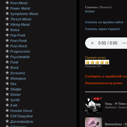
★
Post-Metal
★
Скачать:
(Romaro)
Power Metal
ifolder
★
Symphonic Metal
★
Thrash Metal
Скачать из архива сайта
★
Viking Metal
★
Скачать через торрент
Noise
★
Pop Punk
★
Post-Punk
★
Post-Rock
★
Progressive
★
Psychedelic
Оцените релиз
★
Punk
Голосов (
3
)
★
Rock
★
Screamo
Сообщить о нерабочей сс
★
Shoegaze
★
Пожаловаться на релиз
Ska
★
Sludge
★
Stoner
★
Synth
Тень - P-Time 
★
8-bit
Ambient / Instru
★
Female Vocal
★
СНГ/Зарубеж
★
Дискографии
Nemertines - D
★