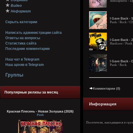
Сборники
Atmospheric / Dj
★
Видео
★
Неформат
I Gave Back - S
Скрыть категории
Punk / Rock / 
Написать администрации сайта
Ответы на вопросы
I Gave Back - 2
Статистика сайта
Hardcore / Punk
Последние комментарии
Наш чат в Telegram
I Gave Back - 
Наш архив в Telegram
Punk / Rock
Группы
Комментарии (0)
Популярные релизы за месяц
Информация
Красная Плесень - Новая Золушка (2026)
Punk
Посетители, находящиеся в гру