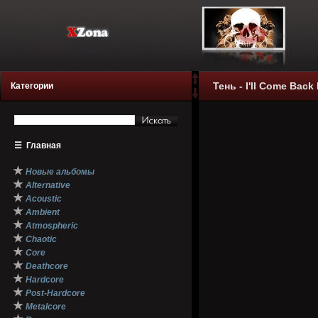
Тень - I'll Come Back
Категории
☰
Главная
★
Новые альбомы
★
Alternative
★
Acoustic
★
Ambient
★
Atmospheric
★
Chaotic
★
Core
★
Deathcore
★
Hardcore
★
Post-Hardcore
★
Metalcore