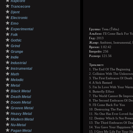
★
Rapcore
★
Trancecore
★
Djent
★
Electronic
★
Emo
★
Experimental
Группа:
Тень (Ťėħъ)
★
Альбом:
I'll Come Back For Y
Folk
Год:
2013
★
Gothic
Жанр:
Ambient, Instrumental, 
★
Grind
Время:
1:02:42
★
Grunge
Битрейт:
256
★
Размер:
121.56
Indie
★
Industrial
Треклист:
★
Instrumental
1. The End Of The Beginning
★
Math
2. Collision With The Unknown
3. The First Embraces Of Deat
★
Melodic
4. A Sick Bastard
★
Metal
5. I'm In Love With Your Warm
★
Black Metal
6. Butterfly Effect
★
7. The World Cannot Be Impro
Death Metal
8. The Second Embraces Of De
★
Doom Metal
9. I'll Come Back For You
★
Groove Metal
10. Destroying The Past
★
Heavy Metal
11. No One Has Ever Loved An
★
12. Destiny Which Is Not Prese
Modern Metal
13. The Third Embraces Of Dea
★
Nu-Metal
14. You Gave Your Happiness 
★
Pagan Metal
15. I Give My Life For Your H