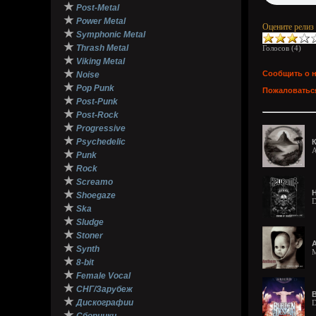
★
Post-Metal
★
Power Metal
Оцените релиз
★
Symphonic Metal
★
Thrash Metal
Голосов (
4
)
★
Viking Metal
★
Сообщить о 
Noise
★
Pop Punk
Пожаловаться
★
Post-Punk
★
Post-Rock
★
Progressive
★
Psychedelic
К
A
★
Punk
★
Rock
★
Screamo
★
H
Shoegaze
D
★
Ska
★
Sludge
★
Stoner
A
★
Synth
M
★
8-bit
★
Female Vocal
★
СНГ/Зарубеж
B
★
Дискографии
D
★