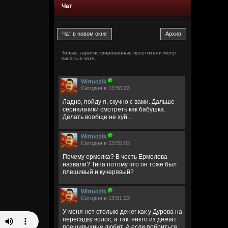
Чат
Только зарегистрированные посетители могут
писать в чате.
Wirtuozik
Сегодня в 13:56:03
Ладно, пойду я, скучно с вами. Дальше
сериальчики смотреть как бабушка.
Делать вообще не хуй...
Wirtuozik
Сегодня в 13:55:03
Почему ермолка? В честь Ермолова
назвали? Типа потому что он тоже был
плешивый и кучерявый?
Wirtuozik
Сегодня в 13:51:23
У меня нет столько денег как у Дурова на
пересадку волос, а так, никто из девчат
поешивыхине любит. А если побриться,