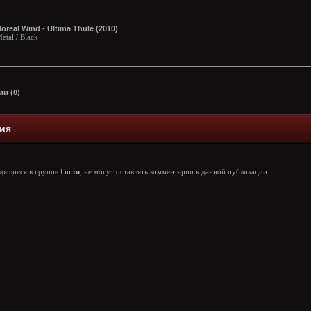
oreal Wind - Ultima Thule (2010)
etal / Black
и (0)
ия
одящиеся в группе
Гости
, не могут оставлять комментарии к данной публикации.