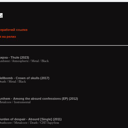
нерабочей ссылке
 на релиз
ирха - Thule (2023)
mbient / Atmospheric / Metal / Black
ellbomb - Crown of skulls (2017)
eath / Metal / Black
nthem - Among the absurd confessions (EP) (2012)
etalcore / Instrumental
urden of despair - Absurd [Single] (2011)
eathcore / Metalcore / Death / СНГ/Зарубеж