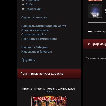
Сборники
★
Видео
★
Неформат
B
M
Скрыть категории
Написать администрации сайта
Ответы на вопросы
Комментари
Статистика сайта
Последние комментарии
Информац
Наш чат в Telegram
Наш архив в Telegram
Посетители, нах
Группы
Популярные релизы за месяц
Красная Плесень - Новая Золушка (2026)
Punk