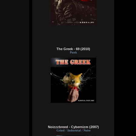
А давай я тут аккуратно на сайте насру в
комментах, кукуня, с кроманкой летятся
на мое гавно и мы их вдвоем убьем
Wirtuozik
Сегодня в 12:16:05
А хочешь я просто как цапля постою на
одной ноге?
The Greek - 69 (2010)
Punk
Wirtuozik
Сегодня в 12:14:31
Brenton Trollant
,
А хочешь я тебе песенку спою чтобы
тебе крепче спалось. Там короче это. Там
та тара там, та тара там тамтам
Brenton Trollant
Сегодня в 08:48:02
Ты можешь просто молчать нихуя не
говорить???
Wirtuozik
Сегодня в 04:11:33
Noizzzbreed - Cybernizm (2007)
Grind / Industrial / Noise
Были бы там одни сотрудницы красивые