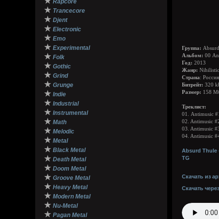
★
Rapcore
★
Trancecore
★
Djent
★
Electronic
★
Emo
★
Experimental
Группа:
Absurd
★
Альбом:
00 An
Folk
Год:
2013
★
Gothic
Жанр:
Nihilisti
★
Grind
Страна
: Россия
★
Grunge
Битрейт:
320 k
★
Размер:
158 М
Indie
★
Industrial
Треклист:
★
Instrumental
01. Antimusic #
★
Math
02. Antimusic #
03. Antimusic #
★
Melodic
04. Antimusic #
★
Metal
★
Black Metal
Absurd Thule 
★
TG
Death Metal
★
Doom Metal
★
Скачать из ар
Groove Metal
★
Heavy Metal
Скачать чере
★
Modern Metal
★
Nu-Metal
★
Pagan Metal