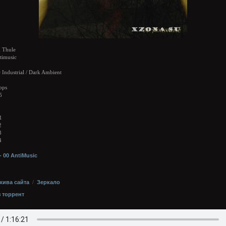
 Thule
timusic
c Industrial / Dark Ambient
bps
б
1
2
3
4
- 00 AntiMusic
хива сайта
/
Зеркало
з торрент