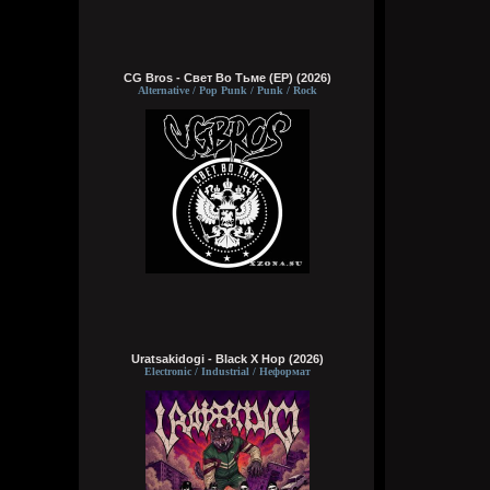
CG Bros - Свет Во Тьме (EP) (2026)
Alternative / Pop Punk / Punk / Rock
Uratsakidogi - Black X Hop (2026)
Electronic / Industrial / Неформат