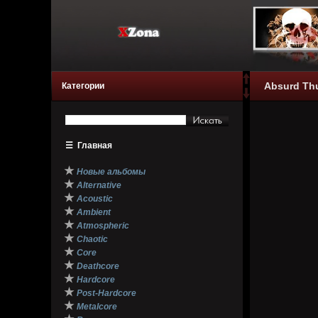
Absurd Thu
Категории
☰
Главная
★
Новые альбомы
★
Alternative
★
Acoustic
★
Ambient
★
Atmospheric
★
Chaotic
★
Core
★
Deathcore
★
Hardcore
★
Post-Hardcore
★
Metalcore