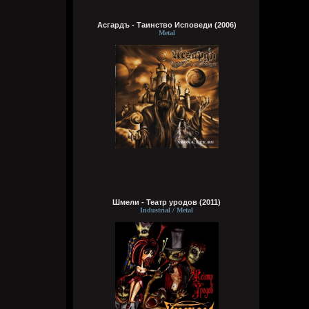
Wirtuozik
Сегодня в 04:02:32
Асгардъ - Таинство Исповеди (2006)
Деревянные церкви Руси
Metal
Перекошены древние стены
Подойди и о многом спроси
В этих срубах есть сердце и вены
Bestial
Вчера в 14:37:07
Кукуня
Вчера в 12:49:33
Шмели - Театр уродов (2011)
Industrial / Metal
та норм
Dolphin
Вчера в 12:09:13
Мини-шапка сайта лучше?
На ноутбуках вроде самое то, на экран
больше полезной инфы влазиет.