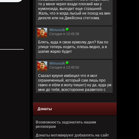
то у меня череп взади плоский как у
нумоноида, выходит еще страшней.
Жаль, что я когда лысый не поход на вин
дизеля или на Джейсона стетхэма
Wirtuozik
Сегодня в 13:49:38
Блять, куда я свою ермолку дел? Как по
улице теперь ходить, плешь видно, а в
шапке жарко будет
Wirtuozik
Сегодня в 13:48:50
Сказал кукуня имбицил что я мол
ограниченный, который сам лишь про
гавно и ебли в жопу пишет) ну да, куда уж
мне до тебя, всесторонне развитого с
широким кругозором)
Кукуня
Донаты
Сегодня в 13:40:45
Цитата: Wirtuozik
Возможность задонатить нашим
за запрещено цитировать что ли
релизерам
ограниченый долбаеб просто, заебал
Донаты мотивируют добавлять на сайт
этим, давай там ещё про школьниц